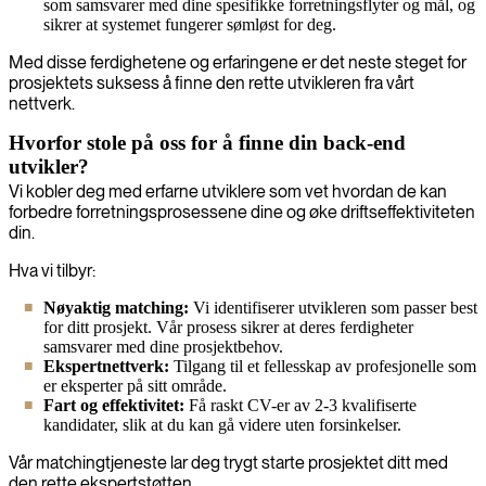
som samsvarer med dine spesifikke forretningsflyter og mål, og
sikrer at systemet fungerer sømløst for deg.
Med disse ferdighetene og erfaringene er det neste steget for
prosjektets suksess å finne den rette utvikleren fra vårt
nettverk.
Hvorfor stole på oss for å finne din back-end
utvikler?
Vi kobler deg med erfarne utviklere som vet hvordan de kan
forbedre forretningsprosessene dine og øke driftseffektiviteten
din.
Hva vi tilbyr:
Nøyaktig matching:
Vi identifiserer utvikleren som passer best
for ditt prosjekt. Vår prosess sikrer at deres ferdigheter
samsvarer med dine prosjektbehov.
Ekspertnettverk:
Tilgang til et fellesskap av profesjonelle som
er eksperter på sitt område.
Fart og effektivitet:
Få raskt CV-er av 2-3 kvalifiserte
kandidater, slik at du kan gå videre uten forsinkelser.
Vår matchingtjeneste lar deg trygt starte prosjektet ditt med
den rette ekspertstøtten.