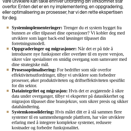
Våre utviklere kan takle enhver utfordring din virksomhet står
overfor. Enten det er en ny implementering, en oppgradering,
eller optimalisering av prosesser, har vi den rette ekspertisen
for deg.
Systemimplementeringer:
Trenger du et system bygget fra
bunnen av eller tilpasset dine operasjoner? Vi kobler deg med
utviklere som lager back-end løsninger tilpasset din
forretningsmodell.
Oppgraderinger og migrasjoner:
Når det er på tide å
introdusere nye funksjoner eller overføre til en nyere versjon,
sikrer våre spesialister en smidig overgang som samsvarer med
dine strategiske mål.
Prosessoptimalisering:
For bedrifter som står overfor
effektivitetsutfordringer, tilbyr vi utviklere som forbedrer
prosesser, øker produktiviteten og driftseffektiviteten spesifikt
for din sektor.
Dataintegritet og migrasjon:
Hvis det er avgjørende å sikre
data under overganger, tilbyr vi eksperter på datasikkerhet og
migrasjon tilpasset dine bransjekrav, som sikrer presis og sikker
datahåndtering.
Systemkonsolidering:
Hvis målet ditt er å slå sammen flere
systemer til en sammenhengende plattform, har våre utviklere
erfaring med å integrere komplekse systemer, redusere
kostnader og forbedre funksjonalitet.