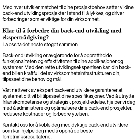
Med hver utvikler matchet til dine prosjektbehov setter vi dine
back-end utviklingsprosjekter i stand til å lykkes, og driver
forbedringer som er viktige for din virksomhet.
Klar til å forbedre din back-end utvikling med
ekspertrådgiving?
La oss ta det neste steget sammen.
Back-end utvikling er avgjørende for å opprettholde
funksjonaliteten og effektiviteten til dine applikasjoner og
systemer. Med den rette utviklingsekspertisen kan din back-
end bli en kraftfull del av virksomhetsinfrastrukturen din,
tilpasset dine behov og mål.
Vårt nettverk av ekspert back-end utviklere garanterer at
systemet ditt vil bli tilpasset dine spesifikasjoner. Ved å utnytte
frilanskompetanse og strategisk prosjektledelse, hjelper vi deg
med å administrere og optimalisere dine back-end prosjekter,
redusere kostnader og forbedre ytelsen.
Kontakt oss for å koble deg med dyktige back-end utviklere
som kan hjelpe deg med å oppnå de beste
forretningsresultatene.