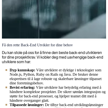
Back-End utvikling
Få den rette Back-End Utvikler for dine behov
Vi utmerker oss innen back-end-utvikling, med design av robuste og
Du kan stole på oss for å finne den beste back-end utvikleren
skalerbare server-side løsninger som driver applikasjonene dine.
for dine prosjektkrav. Vi kobler deg med uavhengige back-end
Våre ekspertutviklere sikrer optimalisert ytelse, sikkerhet og sømløs
utviklere som har:
integrasjon med dine eksisterende systemer.
Dyp kunnskap:
Våre utviklere er dyktige i teknologier som
Node.js, Python, Ruby on Rails og Java. De bruker denne
ekspertisen til å lage robuste og skalerbare løsninger tilpasset
dine forretningsbehov.
Bevist erfaring:
Våre utviklere har betydelig erfaring med å
håndtere komplekse prosjekter. De sikrer sømløs integrasjon og
støtte for back-end prosesser, og hjelper teamet ditt med å
håndtere overganger glatt.
Tilpassede løsninger:
De tilbyr back-end utviklingsløsninger