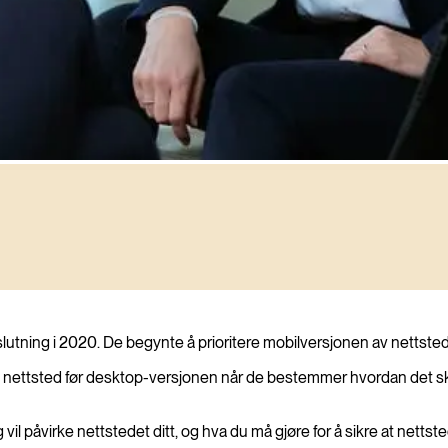
ere
eslutning i 2020. De begynte å prioritere mobilversjonen av nettstede
t nettsted før desktop-versjonen når de bestemmer hvordan det sk
vil påvirke nettstedet ditt, og hva du må gjøre for å sikre at netts