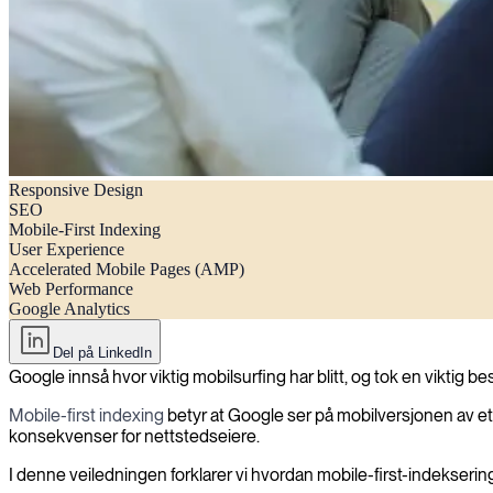
Responsive Design
Mobile nettsteder og mobile first-indeksering: En guide for nettstedsei
SEO
Mobile-First Indexing
User Experience
Accelerated Mobile Pages (AMP)
Web Performance
Google Analytics
Del på LinkedIn
Google innså hvor viktig mobilsurfing har blitt, og tok en viktig b
Mobile-first indexing
betyr at Google ser på mobilversjonen av e
konsekvenser for nettstedseiere.
I denne veiledningen forklarer vi hvordan mobile-first-indeksering 