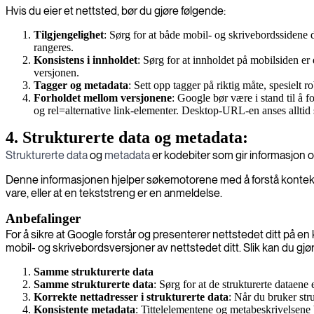
Hvis du eier et nettsted, bør du gjøre følgende:
Tilgjengelighet
: Sørg for at både mobil- og skrivebordssidene d
rangeres.
Konsistens i innholdet
: Sørg for at innholdet på mobilsiden e
versjonen.
Tagger og metadata
: Sett opp tagger på riktig måte, spesielt
Forholdet mellom versjonene
: Google bør være i stand til å
og rel=alternative link-elementer. Desktop-URL-en anses alltid
4. Strukturerte data og metadata:
Strukturerte data
og
metadata
er kodebiter som gir informasjon o
Denne informasjonen hjelper søkemotorene med å forstå konteksten 
vare, eller at en tekststreng er en anmeldelse.
Anbefalinger
For å sikre at Google forstår og presenterer nettstedet ditt på e
mobil- og skrivebordsversjoner av nettstedet ditt. Slik kan du gjør
Samme strukturerte data
Samme strukturerte data
: Sørg for at de strukturerte dataene
Korrekte nettadresser i strukturerte data
: Når du bruker str
Konsistente metadata
: Tittelelementene og metabeskrivelsene b