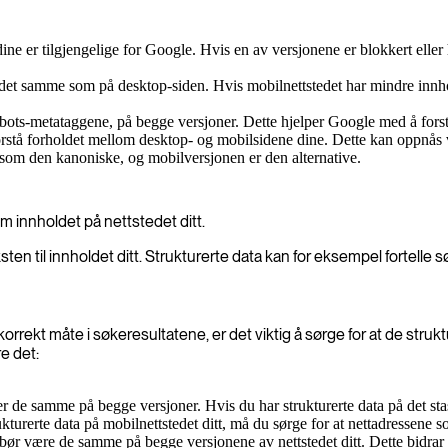
ine er tilgjengelige for Google. Hvis en av versjonene er blokkert eller 
r det samme som på desktop-siden. Hvis mobilnettstedet har mindre innho
 robots-metataggene, på begge versjoner. Dette hjelper Google med å for
 forstå forholdet mellom desktop- og mobilsidene dine. Dette kan oppnås
 som den kanoniske, og mobilversjonen er den alternative.
m innholdet på nettstedet ditt.
til innholdet ditt. Strukturerte data kan for eksempel fortelle sø
n korrekt måte i søkeresultatene, er det viktig å sørge for at de st
e det:
 er de samme på begge versjoner. Hvis du har strukturerte data på det sta
ukturerte data på mobilnettstedet ditt, må du sørge for at nettadressene
ør være de samme på begge versjonene av nettstedet ditt. Dette bidrar til 