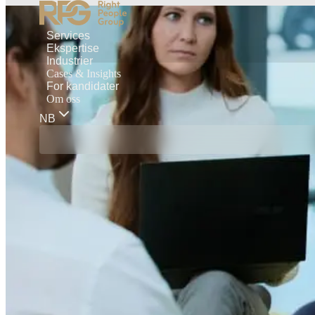
Services
Ekspertise
Industrier
Cases & Insights
For kandidater
Om oss
NB