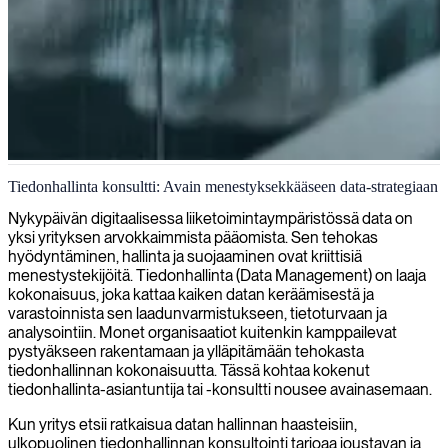
Tiedonhallinta ja datastrategia
Tiedonhallinta konsultti: Avain menestyksekkääseen data-strategiaan
Autamme organisaatioita tehokkaassa tiedonhallinnassa tarjoamalla
Nykypäivän digitaalisessa liiketoimintaympäristössä data on
asiantuntijakonsultteja, jotka optimoivat dataprosesseja, parantavat
yksi yrityksen arvokkaimmista pääomista. Sen tehokas
tiedon saatavuutta ja mahdollistavat paremman päätöksenteon
hyödyntäminen, hallinta ja suojaaminen ovat kriittisiä
jäsenneltyjen tietostrategioiden avulla.
menestystekijöitä. Tiedonhallinta (Data Management) on laaja
kokonaisuus, joka kattaa kaiken datan keräämisestä ja
varastoinnista sen laadunvarmistukseen, tietoturvaan ja
analysointiin. Monet organisaatiot kuitenkin kamppailevat
pystyäkseen rakentamaan ja ylläpitämään tehokasta
tiedonhallinnan kokonaisuutta. Tässä kohtaa kokenut
tiedonhallinta-asiantuntija tai -konsultti nousee avainasemaan.
Kun yritys etsii ratkaisua datan hallinnan haasteisiin,
ulkopuolinen tiedonhallinnan konsultointi tarjoaa joustavan ja