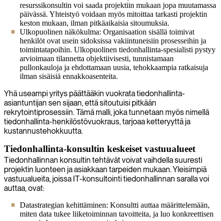
resurssikonsultin voi saada projektiin mukaan jopa muutamassa
päivässä. Yhteistyö voidaan myös mitoittaa tarkasti projektin
keston mukaan, ilman pitkäaikaisia sitoumuksia.
Ulkopuolinen näkökulma: Organisaation sisällä toimivat
henkilöt ovat usein sidoksissa vakiintuneisiin prosesseihin ja
toimintatapoihin. Ulkopuolinen tiedonhallinta-spesialisti pystyy
arvioimaan tilannetta objektiivisesti, tunnistamaan
pullonkauloja ja ehdottamaan uusia, tehokkaampia ratkaisuja
ilman sisäisiä ennakkoasenteita.
Yhä useampi yritys päättääkin vuokrata tiedonhallinta-
asiantuntijan sen sijaan, että sitoutuisi pitkään
rekrytointiprosessiin. Tämä malli, joka tunnetaan myös nimellä
tiedonhallinta-henkilöstövuokraus, tarjoaa ketteryyttä ja
kustannustehokkuutta.
Tiedonhallinta-konsultin keskeiset vastuualueet
Tiedonhallinnan konsultin tehtävät voivat vaihdella suuresti
projektin luonteen ja asiakkaan tarpeiden mukaan. Yleisimpiä
vastuualueita, joissa IT-konsultointi tiedonhallinnan saralla voi
auttaa, ovat:
Datastrategian kehittäminen: Konsultti auttaa määrittelemään,
miten data tukee liiketoiminnan tavoitteita, ja luo konkreettisen