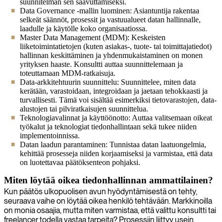
suunnitelman sen saavuttamiseksi.
Data Governance -mallin luominen: Asiantuntija rakentaa
selkeät säännöt, prosessit ja vastuualueet datan hallinnalle,
laadulle ja käytölle koko organisaatiossa.
Master Data Management (MDM): Keskeisten
liiketoimintatietojen (kuten asiakas-, tuote- tai toimittajatiedot)
hallinnan keskittäminen ja yhdenmukaistaminen on monen
yrityksen haaste. Konsultti auttaa suunnittelemaan ja
toteuttamaan MDM-ratkaisuja.
Data-arkkitehtuurin suunnittelu: Suunnittelee, miten data
kerätään, varastoidaan, integroidaan ja jaetaan tehokkaasti ja
turvallisesti. Tämä voi sisältää esimerkiksi tietovarastojen, data-
alustojen tai pilviratkaisujen suunnittelua.
Teknologiavalinnat ja käyttöönotto: Auttaa valitsemaan oikeat
työkalut ja teknologiat tiedonhallintaan sekä tukee niiden
implementoinnissa.
Datan laadun parantaminen: Tunnistaa datan laatuongelmia,
kehittää prosesseja niiden korjaamiseksi ja varmistaa, että data
on luotettavaa päätöksenteon pohjaksi.
Miten löytää oikea tiedonhallinnan ammattilainen?
Kun päätös ulkopuolisen avun hyödyntämisestä on tehty,
seuraava vaihe on löytää oikea henkilö tehtävään. Markkinoilla
on monia osaajia, mutta miten varmistaa, että valittu konsultti tai
freelancer todella vastaa tarpeita? Prosessiin liittyy usein