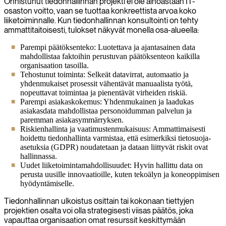
Onnistunut tiedonhallinnan projekti ei ole ainoastaan IT-
osaston voitto, vaan se tuottaa konkreettista arvoa koko
liiketoiminnalle. Kun tiedonhallinnan konsultointi on tehty
ammattitaitoisesti, tulokset näkyvät monella osa-alueella:
Parempi päätöksenteko: Luotettava ja ajantasainen data
mahdollistaa faktoihin perustuvan päätöksenteon kaikilla
organisaation tasoilla.
Tehostunut toiminta: Selkeät datavirrat, automaatio ja
yhdenmukaiset prosessit vähentävät manuaalista työtä,
nopeuttavat toimintaa ja pienentävät virheiden riskiä.
Parempi asiakaskokemus: Yhdenmukainen ja laadukas
asiakasdata mahdollistaa personoidumman palvelun ja
paremman asiakasymmärryksen.
Riskienhallinta ja vaatimustenmukaisuus: Ammattimaisesti
hoidettu tiedonhallinta varmistaa, että esimerkiksi tietosuoja-
asetuksia (GDPR) noudatetaan ja dataan liittyvät riskit ovat
hallinnassa.
Uudet liiketoimintamahdollisuudet: Hyvin hallittu data on
perusta uusille innovaatioille, kuten tekoälyn ja koneoppimisen
hyödyntämiselle.
Tiedonhallinnan ulkoistus osittain tai kokonaan tiettyjen
projektien osalta voi olla strategisesti viisas päätös, joka
vapauttaa organisaation omat resurssit keskittymään