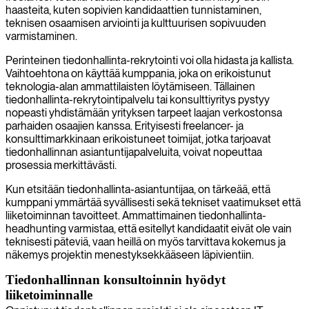
haasteita, kuten sopivien kandidaattien tunnistaminen,
teknisen osaamisen arviointi ja kulttuurisen sopivuuden
varmistaminen.
Perinteinen tiedonhallinta-rekrytointi voi olla hidasta ja kallista.
Vaihtoehtona on käyttää kumppania, joka on erikoistunut
teknologia-alan ammattilaisten löytämiseen. Tällainen
tiedonhallinta-rekrytointipalvelu tai konsulttiyritys pystyy
nopeasti yhdistämään yrityksen tarpeet laajan verkostonsa
parhaiden osaajien kanssa. Erityisesti freelancer- ja
konsulttimarkkinaan erikoistuneet toimijat, jotka tarjoavat
tiedonhallinnan asiantuntijapalveluita, voivat nopeuttaa
prosessia merkittävästi.
Kun etsitään tiedonhallinta-asiantuntijaa, on tärkeää, että
kumppani ymmärtää syvällisesti sekä tekniset vaatimukset että
liiketoiminnan tavoitteet. Ammattimainen tiedonhallinta-
headhunting varmistaa, että esitellyt kandidaatit eivät ole vain
teknisesti päteviä, vaan heillä on myös tarvittava kokemus ja
näkemys projektin menestyksekkääseen läpivientiin.
Tiedonhallinnan konsultoinnin hyödyt
liiketoiminnalle