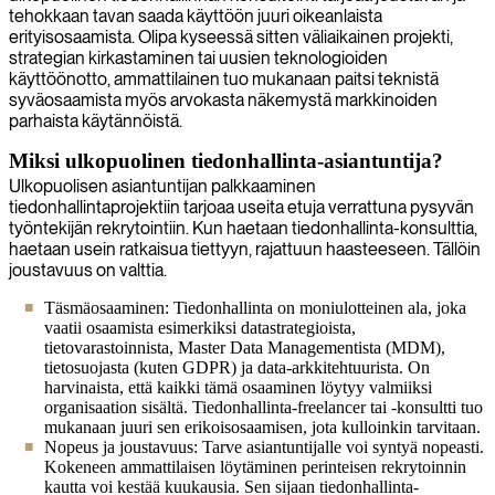
tehokkaan tavan saada käyttöön juuri oikeanlaista
erityisosaamista. Olipa kyseessä sitten väliaikainen projekti,
strategian kirkastaminen tai uusien teknologioiden
käyttöönotto, ammattilainen tuo mukanaan paitsi teknistä
syväosaamista myös arvokasta näkemystä markkinoiden
parhaista käytännöistä.
Miksi ulkopuolinen tiedonhallinta-asiantuntija?
Ulkopuolisen asiantuntijan palkkaaminen
tiedonhallintaprojektiin tarjoaa useita etuja verrattuna pysyvän
työntekijän rekrytointiin. Kun haetaan tiedonhallinta-konsulttia,
haetaan usein ratkaisua tiettyyn, rajattuun haasteeseen. Tällöin
joustavuus on valttia.
Täsmäosaaminen: Tiedonhallinta on moniulotteinen ala, joka
vaatii osaamista esimerkiksi datastrategioista,
tietovarastoinnista, Master Data Managementista (MDM),
tietosuojasta (kuten GDPR) ja data-arkkitehtuurista. On
harvinaista, että kaikki tämä osaaminen löytyy valmiiksi
organisaation sisältä. Tiedonhallinta-freelancer tai -konsultti tuo
mukanaan juuri sen erikoisosaamisen, jota kulloinkin tarvitaan.
Nopeus ja joustavuus: Tarve asiantuntijalle voi syntyä nopeasti.
Kokeneen ammattilaisen löytäminen perinteisen rekrytoinnin
kautta voi kestää kuukausia. Sen sijaan tiedonhallinta-