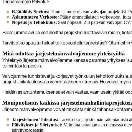
Tarjoamamme Palvelut:
Räätälöity Sovitus:
Tunnistamme oikean valvojan projektiisi. Pro
Asiantunteva Verkosto:
Pääsy ammattilaisten verkostoon, joita o
Nopeus ja Tehokkuus:
Saat nopeasti 2-3 pätevän valvojan CV:t, 
Palvelumme avulla voit aloittaa projektiisi luottavaisin mielin, tiet
Tarvitsetko apua tai haluatko keskustella tarpeistasi? Ota meihin 
Mitä odottaa järjestelmänvalvojiemme yhteistyöltä
Yhteistyö järjestelmänvalvojiemme kanssa parantaa yrityksesi su
toimintasi tarpeisiin.
Valvojamme tunnistavat ja korjaavat työnkulun tehottomuuksia, sov
projektit aikataulussa ja vähentääkseen stressiä. He voivat myös 
Heidän asiantuntemuksensa ei vain vastaa, vaan usein ylittää odo
Monipuolisuus kaikissa järjestelmänhallintaprojektei
Järjestelmänvalvojamme voivat ratkaista minkä tahansa kohtaamasi h
Järjestelmien Toteutus:
Tarvitsetko järjestelmän rakentamista al
Päivitykset ja Siirtymiset:
Valmiina parantamaan olemassa olevaa 
päivitysprosessin.