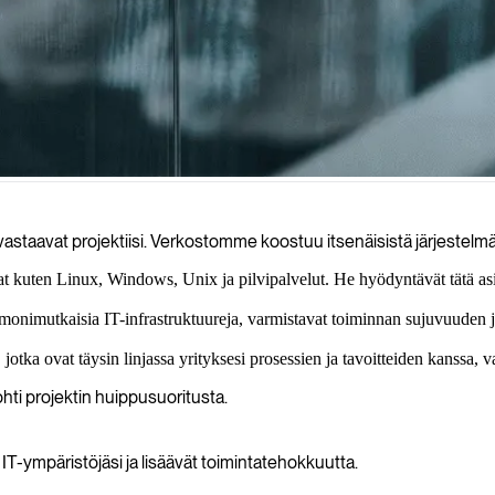
a auttaaksemme hallitsemaan, ylläpitämään ja turvaamaan IT-infrastruktuu
staavat projektiisi. Verkostomme koostuu itsenäisistä järjestelmänva
 kuten Linux, Windows, Unix ja pilvipalvelut. He hyödyntävät tätä asian
 monimutkaisia IT-infrastruktuureja, varmistavat toiminnan sujuvuuden j
 jotka ovat täysin linjassa yrityksesi prosessien ja tavoitteiden kanssa,
hti projektin huippusuoritusta.
T-ympäristöjäsi ja lisäävät toimintatehokkuutta.