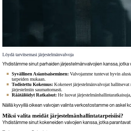
Järjestelmänvalvoja
Löydä tarvitsemasi järjestelmänvalvoja
Tarjoamme sinulle oikeanlaisen asiantuntemuksen järjestelmähallinnass
Yhdistämme sinut parhaiden järjestelmänvalvojien kanssa, jotka va
Syvällinen Asiantsaiseminen:
Valvojamme tuntevat hyvin alustat
tarpeiden mukaan.
Todistettu Kokemus:
Kokeneet järjestelmänvalvojat hallitsevat
järjestelmiin saumattomasti.
Räätälöidyt Ratkaisut:
He luovat järjestelmänhallintaratkaisuja,
Näillä kyvyillä oikean valvojan valinta verkostostamme on askel ko
Miksi valita meidät järjestelmänhallintatarpeisiisi?
Yhdistämme sinut kokeneiden valvojien kanssa, jotka parantavat I