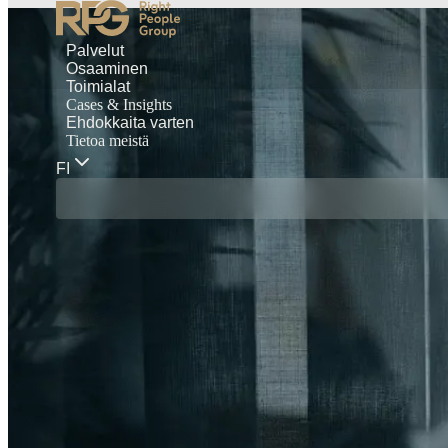
Palvelut
Osaaminen
Toimialat
Cases & Insights
Ehdokkaita varten
Tietoa meistä
FI