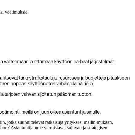
isi vaatimuksia.
a valitsemaan ja ottamaan käyttöön parhaat järjestelmät
tsevat tarkasti aikatauluja, resursseja ja budjetteja pitääkseen
staen nopean käyttöönoton vähäisellä häiriöllä.
la tarjoten vahvan sijoitetun pääoman tuoton.
mointi, meillä on juuri oikea asiantuntija sinulle.
in, jotka suunnittelevat ratkaisuja yrityksesi mallin mukaan.
sioon? Asiantuntijamme varmistavat sujuvan ja strategisen