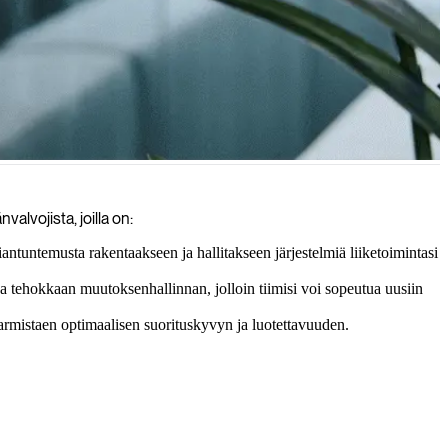
risi tehokkaasti ja tuloksellisesti.
lvojista, joilla on:
tuntemusta rakentaakseen ja hallitakseen järjestelmiä liiketoimintasi
a tehokkaan muutoksenhallinnan, jolloin tiimisi voi sopeutua uusiin
 varmistaen optimaalisen suorituskyvyn ja luotettavuuden.