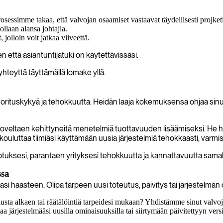
sessimme takaa, että valvojan osaamiset vastaavat täydellisesti projket
llaan alansa johtajia.
jolloin voit jatkaa viiveettä.
äen että asiantuntijatuki on käytettävissäsi.
yhteyttä täyttämällä lomake yllä.
orituskykyä ja tehokkuutta. Heidän laaja kokemuksensa ohjaa sinu
eltaen kehittyneitä menetelmiä tuottavuuden lisäämiseksi. He halli
kouluttaa tiimiäsi käyttämään uusia järjestelmiä tehokkaasti, varmi
tuksesi, parantaen yrityksesi tehokkuutta ja kannattavuutta samal
ssa
aasteen. Olipa tarpeen uusi toteutus, päivitys tai järjestelmän opti
usta alkaen tai räätälöintiä tarpeidesi mukaan? Yhdistämme sinut valvoji
järjestelmääsi uusilla ominaisuuksilla tai siirtymään päivitettyyn ver