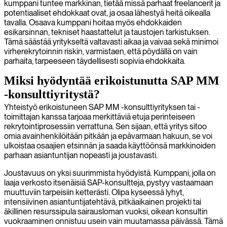
kumppani tuntee markkinan, tietää missä parhaat freelancerit ja
potentiaaliset ehdokkaat ovat, ja osaa lähestyä heitä oikealla
tavalla. Osaava kumppani hoitaa myös ehdokkaiden
esikarsinnan, tekniset haastattelut ja taustojen tarkistuksen.
Tämä säästää yritykseltä valtavasti aikaa ja vaivaa sekä minimoi
virherekrytoinnin riskin, varmistaen, että pöydällä on vain
parhaita, tarpeeseen täydellisesti sopivia ehdokkaita.
Miksi hyödyntää erikoistunutta SAP MM
-konsulttiyritystä?
Yhteistyö erikoistuneen SAP MM -konsulttiyrityksen tai -
toimittajan kanssa tarjoaa merkittäviä etuja perinteiseen
rekrytointiprosessiin verrattuna. Sen sijaan, että yritys sitoo
omia avainhenkilöitään pitkään ja epävarmaan hakuun, se voi
ulkoistaa osaajien etsinnän ja saada käyttöönsä markkinoiden
parhaan asiantuntijan nopeasti ja joustavasti.
Joustavuus on yksi suurimmista hyödyistä. Kumppani, jolla on
laaja verkosto itsenäisiä SAP-konsultteja, pystyy vastaamaan
muuttuviin tarpeisiin ketterästi. Olipa kyseessä lyhyt,
intensiivinen asiantuntijatehtävä, pitkäaikainen projekti tai
äkillinen resurssipula sairausloman vuoksi, oikean konsultin
vuokraaminen onnistuu usein vain muutamassa päivässä. Tämä