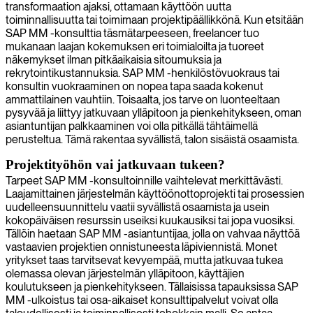
transformaation ajaksi, ottamaan käyttöön uutta
toiminnallisuutta tai toimimaan projektipäällikkönä. Kun etsitään
SAP MM -konsulttia täsmätarpeeseen, freelancer tuo
mukanaan laajan kokemuksen eri toimialoilta ja tuoreet
näkemykset ilman pitkäaikaisia sitoumuksia ja
rekrytointikustannuksia. SAP MM -henkilöstövuokraus tai
konsultin vuokraaminen on nopea tapa saada kokenut
ammattilainen vauhtiin. Toisaalta, jos tarve on luonteeltaan
pysyvää ja liittyy jatkuvaan ylläpitoon ja pienkehitykseen, oman
asiantuntijan palkkaaminen voi olla pitkällä tähtäimellä
perusteltua. Tämä rakentaa syvällistä, talon sisäistä osaamista.
Projektityöhön vai jatkuvaan tukeen?
Tarpeet SAP MM -konsultoinnille vaihtelevat merkittävästi.
Laajamittainen järjestelmän käyttöönottoprojekti tai prosessien
uudelleensuunnittelu vaatii syvällistä osaamista ja usein
kokopäiväisen resurssin useiksi kuukausiksi tai jopa vuosiksi.
Tällöin haetaan SAP MM -asiantuntijaa, jolla on vahvaa näyttöä
vastaavien projektien onnistuneesta läpiviennistä. Monet
yritykset taas tarvitsevat kevyempää, mutta jatkuvaa tukea
olemassa olevan järjestelmän ylläpitoon, käyttäjien
koulutukseen ja pienkehitykseen. Tällaisissa tapauksissa SAP
MM -ulkoistus tai osa-aikaiset konsulttipalvelut voivat olla