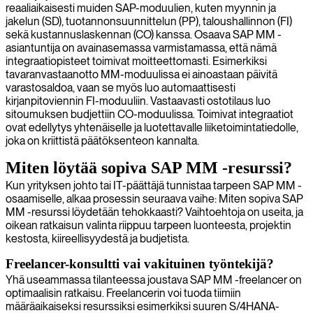
reaaliaikaisesti muiden SAP-moduulien, kuten myynnin ja
jakelun (SD), tuotannonsuunnittelun (PP), taloushallinnon (FI)
sekä kustannuslaskennan (CO) kanssa. Osaava SAP MM -
asiantuntija on avainasemassa varmistamassa, että nämä
integraatiopisteet toimivat moitteettomasti. Esimerkiksi
tavaranvastaanotto MM-moduulissa ei ainoastaan päivitä
varastosaldoa, vaan se myös luo automaattisesti
kirjanpitoviennin FI-moduuliin. Vastaavasti ostotilaus luo
sitoumuksen budjettiin CO-moduulissa. Toimivat integraatiot
ovat edellytys yhtenäiselle ja luotettavalle liiketoimintatiedolle,
joka on kriittistä päätöksenteon kannalta.
Miten löytää sopiva SAP MM -resurssi?
Kun yrityksen johto tai IT-päättäjä tunnistaa tarpeen SAP MM -
osaamiselle, alkaa prosessin seuraava vaihe: Miten sopiva SAP
MM -resurssi löydetään tehokkaasti? Vaihtoehtoja on useita, ja
oikean ratkaisun valinta riippuu tarpeen luonteesta, projektin
kestosta, kiireellisyydestä ja budjetista.
Freelancer-konsultti vai vakituinen työntekijä?
Yhä useammassa tilanteessa joustava SAP MM -freelancer on
optimaalisin ratkaisu. Freelancerin voi tuoda tiimiin
määräaikaiseksi resurssiksi esimerkiksi suuren S/4HANA-