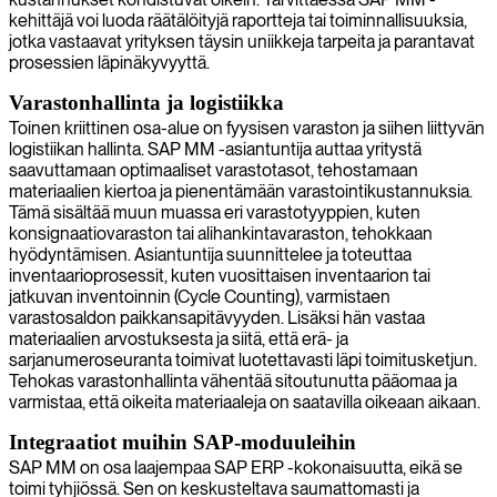
kehittäjä voi luoda räätälöityjä raportteja tai toiminnallisuuksia,
jotka vastaavat yrityksen täysin uniikkeja tarpeita ja parantavat
prosessien läpinäkyvyyttä.
Varastonhallinta ja logistiikka
Toinen kriittinen osa-alue on fyysisen varaston ja siihen liittyvän
logistiikan hallinta. SAP MM -asiantuntija auttaa yritystä
saavuttamaan optimaaliset varastotasot, tehostamaan
materiaalien kiertoa ja pienentämään varastointikustannuksia.
Tämä sisältää muun muassa eri varastotyyppien, kuten
konsignaatiovaraston tai alihankintavaraston, tehokkaan
hyödyntämisen. Asiantuntija suunnittelee ja toteuttaa
inventaarioprosessit, kuten vuosittaisen inventaarion tai
jatkuvan inventoinnin (Cycle Counting), varmistaen
varastosaldon paikkansapitävyyden. Lisäksi hän vastaa
materiaalien arvostuksesta ja siitä, että erä- ja
sarjanumeroseuranta toimivat luotettavasti läpi toimitusketjun.
Tehokas varastonhallinta vähentää sitoutunutta pääomaa ja
varmistaa, että oikeita materiaaleja on saatavilla oikeaan aikaan.
Integraatiot muihin SAP-moduuleihin
SAP MM on osa laajempaa SAP ERP -kokonaisuutta, eikä se
toimi tyhjiössä. Sen on keskusteltava saumattomasti ja