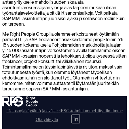
antaa yritykselle mahdollisuuden skaalata
asiantuntijaresurssejaan ylös ja alas tarpeen mukaan ilman
työnantajavelvoitteita ja pitkiä irtisanomisaikoja. Voit palkata
SAP MM -asiantuntijan juuri siksi ajaksi ja sellaiseen rooliin kuin
on tarpeen.
Me Right People Groupilla olemme erikoistuneet löytämään
parhaat IT- ja SAP-freelancerit asiakkaidemme projekteihin. Yli
15 vuoden kokemuksella Pohjoismaiden markkinoilta ja laajan,
yli 15 000 asiantuntijan verkostomme avulla toimitamme oikean
SAP MM -osaajan nopeasti ja tehokkaasti, olipa kyseessä sitten
freelancer, projektikonsultti tai väliaikainen resurssi.
Toimintamallimme on täysin läpinäkyvä ja riskitön: maksat vain
toteutuneesta työstä, kun olemme löytäneet täydellisen
ehdokkaan ja hän on aloittanut työt. Ota meihin yhteyttä, niin
kerromme, miten voimme auttaa teitä löytämään juuri teidän
tarpeisiinne sopivan SAP MM -asiantuntijan.
Tietosuojakäytäntö ja evästeet
ESG-toimintamme
Liity tiimiimme
Ota yhteyttä