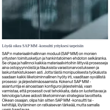
SAP-materiaalinhallinta
Löydä oikea SAP MM -konsultti yrityksesi tarpeisiin
Tarjoamme SAP MM -asiantuntijoita, jotka optimoivat
SAP:n materiaalinhallinnan moduuli (SAP MM) on monien
materiaalinhallintaprosessejasi ja tehostavat hankintajärjestelmiäsi
yritysten toimitusketjun ja hankintatoimen ehdoton selkäranka.
maksimoiden tehokkuuden ja vähentäen kustannuksia.
Se ohjaa ja hallinnoi kaikkia materiaalivirtoihin liittyviä prosesseja
aina ostopyynnöistä ja tilauksista varastonarvostukseen ja
laskuntarkistukseen asti. Jotta tästä monipuolisesta työkalusta
saadaan kaikki liiketoiminnallinen hyöty irti, vaaditaan syvällistä
prosessi- ja järjestelmäosaamista. Kokenut SAP MM -
asiantuntija ei ainoastaan konfiguroi järjestelmää, vaan
varmistaa, että prosessit ovat tehokkaita, data on luotettavaa ja
teknologia tukee aidosti liiketoiminnan strategisia tavoitteita.
Oikean osaajan, olipa hän sitten SAP MM -konsultti tai -
kehittäjä, löytäminen on ratkaisevan tärkeää, mutta samalla
usein haastavaa.