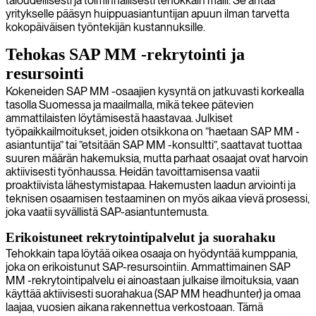
taloudellisesti ja toiminnallisesti tehokkain malli. Se antaa
yritykselle pääsyn huippuasiantuntijan apuun ilman tarvetta
kokopäiväisen työntekijän kustannuksille.
Tehokas SAP MM -rekrytointi ja
resursointi
Kokeneiden SAP MM -osaajien kysyntä on jatkuvasti korkealla
tasolla Suomessa ja maailmalla, mikä tekee pätevien
ammattilaisten löytämisestä haastavaa. Julkiset
työpaikkailmoitukset, joiden otsikkona on ”haetaan SAP MM -
asiantuntija” tai ”etsitään SAP MM -konsultti”, saattavat tuottaa
suuren määrän hakemuksia, mutta parhaat osaajat ovat harvoin
aktiivisesti työnhaussa. Heidän tavoittamisensa vaatii
proaktiivista lähestymistapaa. Hakemusten laadun arviointi ja
teknisen osaamisen testaaminen on myös aikaa vievä prosessi,
joka vaatii syvällistä SAP-asiantuntemusta.
Erikoistuneet rekrytointipalvelut ja suorahaku
Tehokkain tapa löytää oikea osaaja on hyödyntää kumppania,
joka on erikoistunut SAP-resursointiin. Ammattimainen SAP
MM -rekrytointipalvelu ei ainoastaan julkaise ilmoituksia, vaan
käyttää aktiivisesti suorahakua (SAP MM headhunter) ja omaa
laajaa, vuosien aikana rakennettua verkostoaan. Tämä