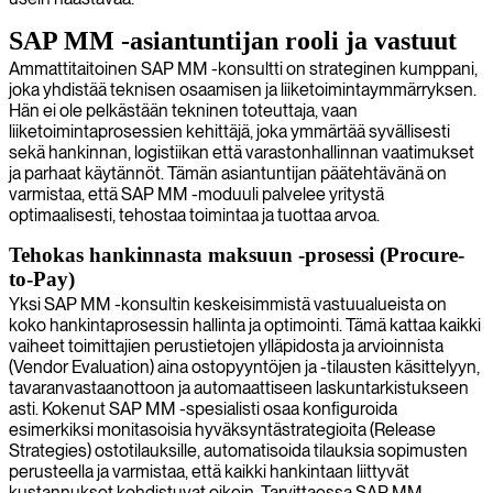
SAP MM -asiantuntijan rooli ja vastuut
Ammattitaitoinen SAP MM -konsultti on strateginen kumppani,
joka yhdistää teknisen osaamisen ja liiketoimintaymmärryksen.
Hän ei ole pelkästään tekninen toteuttaja, vaan
liiketoimintaprosessien kehittäjä, joka ymmärtää syvällisesti
sekä hankinnan, logistiikan että varastonhallinnan vaatimukset
ja parhaat käytännöt. Tämän asiantuntijan päätehtävänä on
varmistaa, että SAP MM -moduuli palvelee yritystä
optimaalisesti, tehostaa toimintaa ja tuottaa arvoa.
Tehokas hankinnasta maksuun -prosessi (Procure-
to-Pay)
Yksi SAP MM -konsultin keskeisimmistä vastuualueista on
koko hankintaprosessin hallinta ja optimointi. Tämä kattaa kaikki
vaiheet toimittajien perustietojen ylläpidosta ja arvioinnista
(Vendor Evaluation) aina ostopyyntöjen ja -tilausten käsittelyyn,
tavaranvastaanottoon ja automaattiseen laskuntarkistukseen
asti. Kokenut SAP MM -spesialisti osaa konfiguroida
esimerkiksi monitasoisia hyväksyntästrategioita (Release
Strategies) ostotilauksille, automatisoida tilauksia sopimusten
perusteella ja varmistaa, että kaikki hankintaan liittyvät
kustannukset kohdistuvat oikein. Tarvittaessa SAP MM -