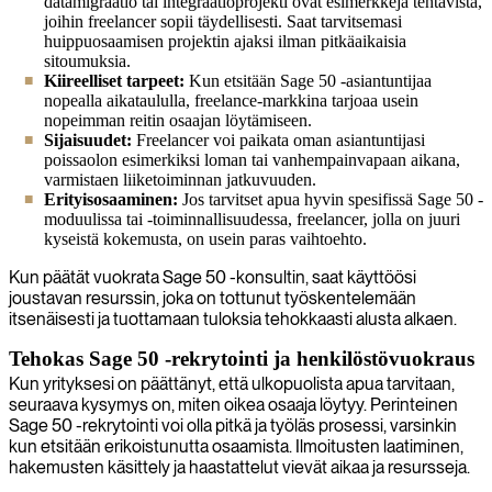
datamigraatio tai integraatioprojekti ovat esimerkkejä tehtävistä,
joihin freelancer sopii täydellisesti. Saat tarvitsemasi
huippuosaamisen projektin ajaksi ilman pitkäaikaisia
sitoumuksia.
Kiireelliset tarpeet:
Kun etsitään Sage 50 -asiantuntijaa
nopealla aikataululla, freelance-markkina tarjoaa usein
nopeimman reitin osaajan löytämiseen.
Sijaisuudet:
Freelancer voi paikata oman asiantuntijasi
poissaolon esimerkiksi loman tai vanhempainvapaan aikana,
varmistaen liiketoiminnan jatkuvuuden.
Erityisosaaminen:
Jos tarvitset apua hyvin spesifissä Sage 50 -
moduulissa tai -toiminnallisuudessa, freelancer, jolla on juuri
kyseistä kokemusta, on usein paras vaihtoehto.
Kun päätät vuokrata Sage 50 -konsultin, saat käyttöösi
joustavan resurssin, joka on tottunut työskentelemään
itsenäisesti ja tuottamaan tuloksia tehokkaasti alusta alkaen.
Tehokas Sage 50 -rekrytointi ja henkilöstövuokraus
Kun yrityksesi on päättänyt, että ulkopuolista apua tarvitaan,
seuraava kysymys on, miten oikea osaaja löytyy. Perinteinen
Sage 50 -rekrytointi voi olla pitkä ja työläs prosessi, varsinkin
kun etsitään erikoistunutta osaamista. Ilmoitusten laatiminen,
hakemusten käsittely ja haastattelut vievät aikaa ja resursseja.