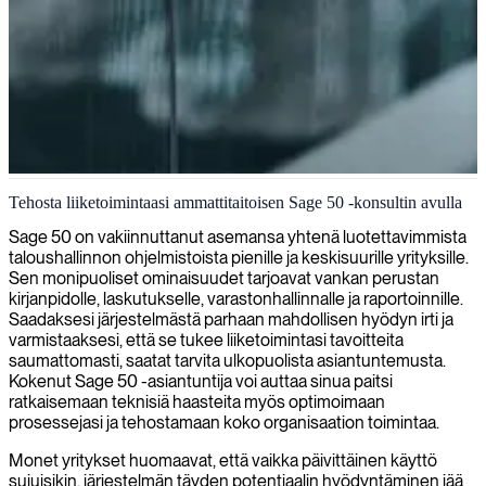
Sage 50 -kirjanpito-ohjelmiston konsultointi
Tehosta liiketoimintaasi ammattitaitoisen Sage 50 -konsultin avulla
Tarjoamme asiantuntevia Sage 50 -konsultointipalveluja, jotka
Sage 50 on vakiinnuttanut asemansa yhtenä luotettavimmista
tehostavat taloudellisia työnkulkujasi, parantavat raportoinnin
taloushallinnon ohjelmistoista pienille ja keskisuurille yrityksille.
tarkkuutta ja maksimoivat kirjanpito-ohjelmistoinvestointisi
Sen monipuoliset ominaisuudet tarjoavat vankan perustan
potentiaalin.
kirjanpidolle, laskutukselle, varastonhallinnalle ja raportoinnille.
Saadaksesi järjestelmästä parhaan mahdollisen hyödyn irti ja
varmistaaksesi, että se tukee liiketoimintasi tavoitteita
saumattomasti, saatat tarvita ulkopuolista asiantuntemusta.
Kokenut Sage 50 -asiantuntija voi auttaa sinua paitsi
ratkaisemaan teknisiä haasteita myös optimoimaan
prosessejasi ja tehostamaan koko organisaation toimintaa.
Monet yritykset huomaavat, että vaikka päivittäinen käyttö
sujuisikin, järjestelmän täyden potentiaalin hyödyntäminen jää