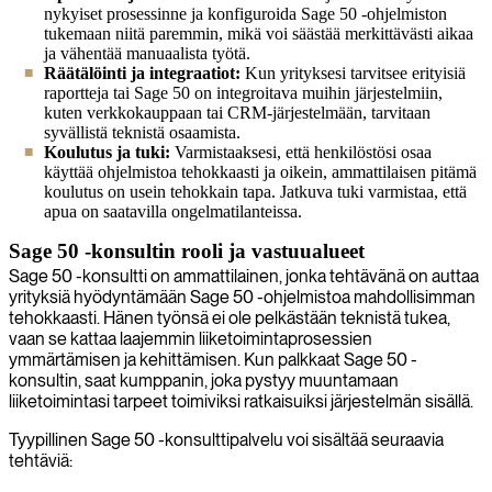
nykyiset prosessinne ja konfiguroida Sage 50 -ohjelmiston
tukemaan niitä paremmin, mikä voi säästää merkittävästi aikaa
ja vähentää manuaalista työtä.
Räätälöinti ja integraatiot:
Kun yrityksesi tarvitsee erityisiä
raportteja tai Sage 50 on integroitava muihin järjestelmiin,
kuten verkkokauppaan tai CRM-järjestelmään, tarvitaan
syvällistä teknistä osaamista.
Koulutus ja tuki:
Varmistaaksesi, että henkilöstösi osaa
käyttää ohjelmistoa tehokkaasti ja oikein, ammattilaisen pitämä
koulutus on usein tehokkain tapa. Jatkuva tuki varmistaa, että
apua on saatavilla ongelmatilanteissa.
Sage 50 -konsultin rooli ja vastuualueet
Sage 50 -konsultti on ammattilainen, jonka tehtävänä on auttaa
yrityksiä hyödyntämään Sage 50 -ohjelmistoa mahdollisimman
tehokkaasti. Hänen työnsä ei ole pelkästään teknistä tukea,
vaan se kattaa laajemmin liiketoimintaprosessien
ymmärtämisen ja kehittämisen. Kun palkkaat Sage 50 -
konsultin, saat kumppanin, joka pystyy muuntamaan
liiketoimintasi tarpeet toimiviksi ratkaisuiksi järjestelmän sisällä.
Tyypillinen Sage 50 -konsulttipalvelu voi sisältää seuraavia
tehtäviä: