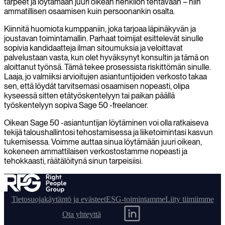
tarpeet ja löytämään juuri oikean henkilön tehtävään – niin
ammatillisen osaamisen kuin persoonankin osalta.
Kiinnitä huomiota kumppaniin, joka tarjoaa läpinäkyvän ja
joustavan toimintamallin. Parhaat toimijat esittelevät sinulle
sopivia kandidaatteja ilman sitoumuksia ja veloittavat
palvelustaan vasta, kun olet hyväksynyt konsultin ja tämä on
aloittanut työnsä. Tämä tekee prosessista riskittömän sinulle.
Laaja, jo valmiiksi arvioitujen asiantuntijoiden verkosto takaa
sen, että löydät tarvitsemasi osaamisen nopeasti, olipa
kyseessä sitten etätyöskentelyyn tai paikan päällä
työskentelyyn sopiva Sage 50 -freelancer.
Oikean Sage 50 -asiantuntijan löytäminen voi olla ratkaiseva
tekijä taloushallintosi tehostamisessa ja liiketoimintasi kasvun
tukemisessa. Voimme auttaa sinua löytämään juuri oikean,
kokeneen ammattilaisen verkostostamme nopeasti ja
tehokkaasti, räätälöitynä sinun tarpeisiisi.
Tietosuojakäytäntö ja evästeet
ESG-toimintamme
Liity tiimiimme
Ota yhteyttä