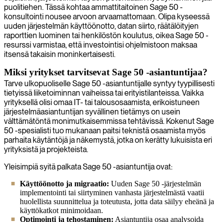
puolitiehen. Tässä kohtaa ammattitaitoinen Sage 50 -
konsultointi nousee arvoon arvaamattomaan. Olipa kyseessä
uuden järjestelmän käyttöönotto, datan siirto, räätälöityjen
raporttien luominen tai henkilöstön koulutus, oikea Sage 50 -
resurssi varmistaa, että investointisi ohjelmistoon maksaa
itsensä takaisin moninkertaisesti.
Miksi yritykset tarvitsevat Sage 50 -asiantuntijaa?
Tarve ulkopuoliselle Sage 50 -asiantuntijalle syntyy tyypillisesti
tietyissä liiketoiminnan vaiheissa tai erityistilanteissa. Vaikka
yrityksellä olisi omaa IT- tai talousosaamista, erikoistuneen
järjestelmäasiantuntijan syvällinen tietämys on usein
välttämätöntä monimutkaisemmissa tehtävissä. Kokenut Sage
50 -spesialisti tuo mukanaan paitsi teknistä osaamista myös
parhaita käytäntöjä ja näkemystä, jotka on kerätty lukuisista eri
yrityksistä ja projekteista.
Yleisimpiä syitä palkata Sage 50 -asiantuntija ovat:
Käyttöönotto ja migraatio:
Uuden Sage 50 -järjestelmän
implementointi tai siirtyminen vanhasta järjestelmästä vaatii
huolellista suunnittelua ja toteutusta, jotta data säilyy eheänä ja
käyttökatkot minimoidaan.
Optimointi ja tehostaminen:
Asiantuntija osaa analysoida