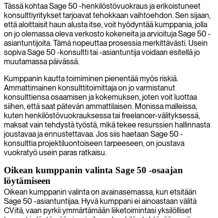
Tässä kohtaa Sage 50 -henkilöstövuokraus ja erikoistuneet
konsulttiyritykset tarjoavat tehokkaan vaihtoehdon. Sen sijaan,
että aloittaisit haun alusta itse, voit hyödyntää kumppania, jolla
on jo olemassa oleva verkosto kokeneita ja arvioituja Sage 50 -
asiantuntijoita. Tämä nopeuttaa prosessia merkittävästi. Usein
sopiva Sage 50 -konsultti tai -asiantuntija voidaan esitellä jo
muutamassa päivässä.
Kumppanin kautta toimiminen pienentää myös riskiä.
Ammattimainen konsulttitoimittaja on jo varmistanut
konsulttiensa osaamisen ja kokemuksen, joten voit luottaa
siihen, että saat pätevän ammattilaisen. Monissa malleissa,
kuten henkilöstövuokrauksessa tai freelancer-välityksessä,
maksat vain tehdystä työstä, mikä tekee resurssien hallinnasta
joustavaa ja ennustettavaa. Jos siis haetaan Sage 50 -
konsulttia projektiluontoiseen tarpeeseen, on joustava
vuokratyö usein paras ratkaisu.
Oikean kumppanin valinta Sage 50 -osaajan
löytämiseen
Oikean kumppanin valinta on avainasemassa, kun etsitään
Sage 50 -asiantuntijaa. Hyvä kumppani ei ainoastaan välitä
CV:itä, vaan pyrkii ymmärtämään liiketoimintasi yksilölliset