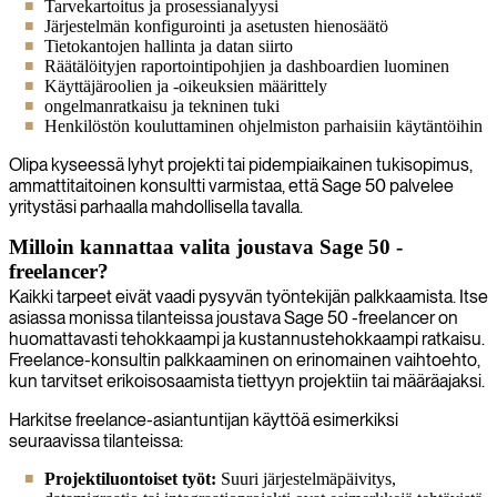
Tarvekartoitus ja prosessianalyysi
Järjestelmän konfigurointi ja asetusten hienosäätö
Tietokantojen hallinta ja datan siirto
Räätälöityjen raportointipohjien ja dashboardien luominen
Käyttäjäroolien ja -oikeuksien määrittely
ongelmanratkaisu ja tekninen tuki
Henkilöstön kouluttaminen ohjelmiston parhaisiin käytäntöihin
Olipa kyseessä lyhyt projekti tai pidempiaikainen tukisopimus,
ammattitaitoinen konsultti varmistaa, että Sage 50 palvelee
yritystäsi parhaalla mahdollisella tavalla.
Milloin kannattaa valita joustava Sage 50 -
freelancer?
Kaikki tarpeet eivät vaadi pysyvän työntekijän palkkaamista. Itse
asiassa monissa tilanteissa joustava Sage 50 -freelancer on
huomattavasti tehokkaampi ja kustannustehokkaampi ratkaisu.
Freelance-konsultin palkkaaminen on erinomainen vaihtoehto,
kun tarvitset erikoisosaamista tiettyyn projektiin tai määräajaksi.
Harkitse freelance-asiantuntijan käyttöä esimerkiksi
seuraavissa tilanteissa:
Projektiluontoiset työt:
Suuri järjestelmäpäivitys,