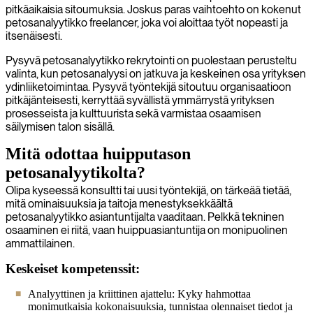
pitkäaikaisia sitoumuksia. Joskus paras vaihtoehto on kokenut
petosanalyytikko freelancer, joka voi aloittaa työt nopeasti ja
itsenäisesti.
Pysyvä petosanalyytikko rekrytointi on puolestaan perusteltu
valinta, kun petosanalyysi on jatkuva ja keskeinen osa yrityksen
ydinliiketoimintaa. Pysyvä työntekijä sitoutuu organisaatioon
pitkäjänteisesti, kerryttää syvällistä ymmärrystä yrityksen
prosesseista ja kulttuurista sekä varmistaa osaamisen
säilymisen talon sisällä.
Mitä odottaa huipputason
petosanalyytikolta?
Olipa kyseessä konsultti tai uusi työntekijä, on tärkeää tietää,
mitä ominaisuuksia ja taitoja menestyksekkäältä
petosanalyytikko asiantuntijalta vaaditaan. Pelkkä tekninen
osaaminen ei riitä, vaan huippuasiantuntija on monipuolinen
ammattilainen.
Keskeiset kompetenssit:
Analyyttinen ja kriittinen ajattelu: Kyky hahmottaa
monimutkaisia kokonaisuuksia, tunnistaa olennaiset tiedot ja