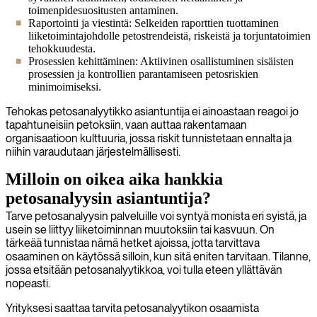
toimenpidesuositusten antaminen.
Raportointi ja viestintä: Selkeiden raporttien tuottaminen
liiketoimintajohdolle petostrendeistä, riskeistä ja torjuntatoimien
tehokkuudesta.
Prosessien kehittäminen: Aktiivinen osallistuminen sisäisten
prosessien ja kontrollien parantamiseen petosriskien
minimoimiseksi.
Tehokas petosanalyytikko asiantuntija ei ainoastaan reagoi jo
tapahtuneisiin petoksiin, vaan auttaa rakentamaan
organisaatioon kulttuuria, jossa riskit tunnistetaan ennalta ja
niihin varaudutaan järjestelmällisesti.
Milloin on oikea aika hankkia
petosanalyysin asiantuntija?
Tarve petosanalyysin palveluille voi syntyä monista eri syistä, ja
usein se liittyy liiketoiminnan muutoksiin tai kasvuun. On
tärkeää tunnistaa nämä hetket ajoissa, jotta tarvittava
osaaminen on käytössä silloin, kun sitä eniten tarvitaan. Tilanne,
jossa etsitään petosanalyytikkoa, voi tulla eteen yllättävän
nopeasti.
Yrityksesi saattaa tarvita petosanalyytikon osaamista