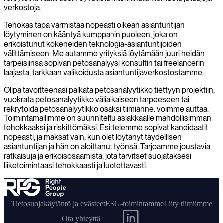
verkostoja.
Tehokas tapa varmistaa nopeasti oikean asiantuntijan
löytyminen on kääntyä kumppanin puoleen, joka on
erikoistunut kokeneiden teknologia-asiantuntijoiden
välittämiseen. Me autamme yrityksiä löytämään juuri heidän
tarpeisiinsa sopivan petosanalyysi konsultin tai freelancerin
laajasta, tarkkaan valikoidusta asiantuntijaverkostostamme.
Olipa tavoitteenasi palkata petosanalyytikko tiettyyn projektiin,
vuokrata petosanalyytikko väliaikaiseen tarpeeseen tai
rekrytoida petosanalyytikko osaksi tiimiänne, voimme auttaa.
Toimintamallimme on suunniteltu asiakkaalle mahdollisimman
tehokkaaksi ja riskittömäksi. Esittelemme sopivat kandidaatit
nopeasti, ja maksat vain, kun olet löytänyt täydellisen
asiantuntijan ja hän on aloittanut työnsä. Tarjoamme joustavia
ratkaisuja ja erikoisosaamista, jota tarvitset suojataksesi
liiketoimintaasi tehokkaasti ja luotettavasti.
Tietosuojakäytäntö ja evästeet
ESG-toimintamme
Liity tiimiimme
Ota yhteyttä