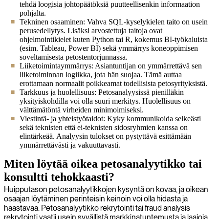
tehdä loogisia johtopäätöksiä puutteellisenkin informaation
pohjalta.
Tekninen osaaminen: Vahva SQL-kyselykielen taito on usein
perusedellytys. Lisäksi arvostettuja taitoja ovat
ohjelmointikielet kuten Python tai R, kokemus BI-työkaluista
(esim. Tableau, Power BI) sekä ymmärrys koneoppimisen
soveltamisesta petostentorjunnassa.
Liiketoimintaymmärrys: Asiantuntijan on ymmärrettävä sen
liiketoiminnan logiikka, jota hän suojaa. Tämä auttaa
erottamaan normaalit poikkeamat todellisista petosyrityksistä.
Tarkkuus ja huolellisuus: Petosanalyysissä pienilläkin
yksityiskohdilla voi olla suuri merkitys. Huolellisuus on
välttämätöntä virheiden minimoimiseksi.
Viestintä- ja yhteistyötaidot: Kyky kommunikoida selkeästi
sekä teknisten että ei-teknisten sidosryhmien kanssa on
elintärkeää. Analyysin tulokset on pystyttävä esittämään
ymmärrettävästi ja vakuuttavasti.
Miten löytää oikea petosanalyytikko tai
konsultti tehokkaasti?
Huipputason petosanalyytikkojen kysyntä on kovaa, ja oikean
osaajan löytäminen perinteisin keinoin voi olla hidasta ja
haastavaa. Petosanalyytikko rekrytointi tai fraud analysis
rekrytointi vaatii usein syvällistä markkinatuntemusta ja laajoja