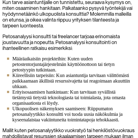
Kun tarve asiantuntijalle on tunnistettu, seuraava kysymys on,
miten osaaminen hankitaan. Palkataanko pysyvä työntekijä vai
hyödynnetäänkö ulkopuolista konsulttia? Molemmilla malleilla
on etunsa, ja oikea valinta riippuu yrityksen tilanteesta ja
tarpeen luonteesta.
Petosanalyysi konsultti tai freelancer tarjoaa erinomaista
joustavuutta ja nopeutta. Petosanalyysi konsultointi on
ihanteellinen ratkaisu esimerkiksi:
Määräaikaisiin projekteihin: Kuten uuden
petostentorjuntajärjestelmän käyttöönottoon tai tietyn
petostyypin tutkintaan.
Kiireellisiin tarpeisiin: Kun asiantuntija tarvitaan välittömästi
paikkaamaan äkillistä resurssivajetta tai reagoimaan akuuttiin
uhkaan.
Erityisosaamisen hankintaan: Kun tarvitaan syvällistä
tietämystä tietystä teknologiasta tai toimialasta, jota omasta
organisaatiosta ei löydy.
Ulkopuolisen näkemyksen saamiseen: Riippumaton
petosanalyytikko konsultti voi tuoda uusia näkökulmia ja
kyseenalaistaa vakiintuneita toimintatapoja tehokkaasti.
Mallit kuten petosanalyytikko vuokratyö tai henkilöstövuokraus
mahdollistavat resurssien skaalaamisen tarpeen mukaan ilman