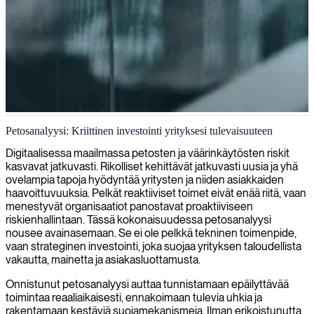
Petosanalysointi ja -ehkäisy
Petosanalyysi: Kriittinen investointi yrityksesi tulevaisuuteen
Turvaamme yrityksesi petoksilta asiantuntija-
Digitaalisessa maailmassa petosten ja väärinkäytösten riskit
analyysipalveluillamme, tunnistamme haavoittuvuudet ja
kasvavat jatkuvasti. Rikolliset kehittävät jatkuvasti uusia ja yhä
toteutamme strategiset suojaukset ennen uhkien toteutumista.
ovelampia tapoja hyödyntää yritysten ja niiden asiakkaiden
haavoittuvuuksia. Pelkät reaktiiviset toimet eivät enää riitä, vaan
menestyvät organisaatiot panostavat proaktiiviseen
riskienhallintaan. Tässä kokonaisuudessa petosanalyysi
nousee avainasemaan. Se ei ole pelkkä tekninen toimenpide,
vaan strateginen investointi, joka suojaa yrityksen taloudellista
vakautta, mainetta ja asiakasluottamusta.
Onnistunut petosanalyysi auttaa tunnistamaan epäilyttävää
toimintaa reaaliaikaisesti, ennakoimaan tulevia uhkia ja
rakentamaan kestäviä suojamekanismeja. Ilman erikoistunutta