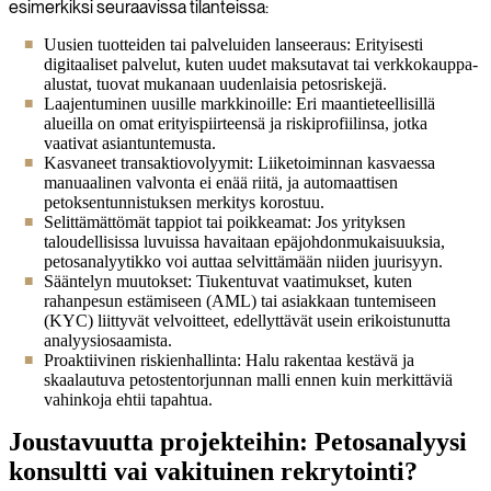
esimerkiksi seuraavissa tilanteissa:
Uusien tuotteiden tai palveluiden lanseeraus: Erityisesti
digitaaliset palvelut, kuten uudet maksutavat tai verkkokauppa-
alustat, tuovat mukanaan uudenlaisia petosriskejä.
Laajentuminen uusille markkinoille: Eri maantieteellisillä
alueilla on omat erityispiirteensä ja riskiprofiilinsa, jotka
vaativat asiantuntemusta.
Kasvaneet transaktiovolyymit: Liiketoiminnan kasvaessa
manuaalinen valvonta ei enää riitä, ja automaattisen
petoksentunnistuksen merkitys korostuu.
Selittämättömät tappiot tai poikkeamat: Jos yrityksen
taloudellisissa luvuissa havaitaan epäjohdonmukaisuuksia,
petosanalyytikko voi auttaa selvittämään niiden juurisyyn.
Sääntelyn muutokset: Tiukentuvat vaatimukset, kuten
rahanpesun estämiseen (AML) tai asiakkaan tuntemiseen
(KYC) liittyvät velvoitteet, edellyttävät usein erikoistunutta
analyysiosaamista.
Proaktiivinen riskienhallinta: Halu rakentaa kestävä ja
skaalautuva petostentorjunnan malli ennen kuin merkittäviä
vahinkoja ehtii tapahtua.
Joustavuutta projekteihin: Petosanalyysi
konsultti vai vakituinen rekrytointi?