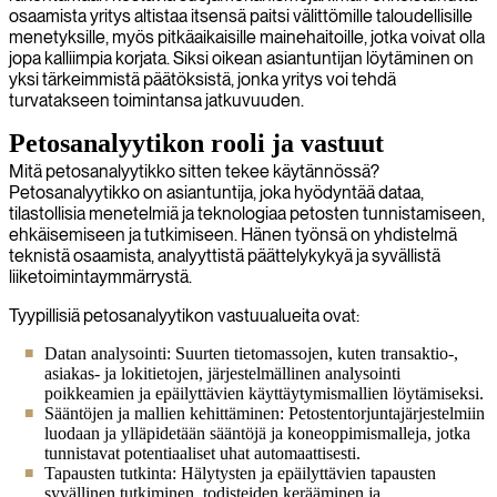
osaamista yritys altistaa itsensä paitsi välittömille taloudellisille
menetyksille, myös pitkäaikaisille mainehaitoille, jotka voivat olla
jopa kalliimpia korjata. Siksi oikean asiantuntijan löytäminen on
yksi tärkeimmistä päätöksistä, jonka yritys voi tehdä
turvatakseen toimintansa jatkuvuuden.
Petosanalyytikon rooli ja vastuut
Mitä petosanalyytikko sitten tekee käytännössä?
Petosanalyytikko on asiantuntija, joka hyödyntää dataa,
tilastollisia menetelmiä ja teknologiaa petosten tunnistamiseen,
ehkäisemiseen ja tutkimiseen. Hänen työnsä on yhdistelmä
teknistä osaamista, analyyttistä päättelykykyä ja syvällistä
liiketoimintaymmärrystä.
Tyypillisiä petosanalyytikon vastuualueita ovat:
Datan analysointi: Suurten tietomassojen, kuten transaktio-,
asiakas- ja lokitietojen, järjestelmällinen analysointi
poikkeamien ja epäilyttävien käyttäytymismallien löytämiseksi.
Sääntöjen ja mallien kehittäminen: Petostentorjuntajärjestelmiin
luodaan ja ylläpidetään sääntöjä ja koneoppimismalleja, jotka
tunnistavat potentiaaliset uhat automaattisesti.
Tapausten tutkinta: Hälytysten ja epäilyttävien tapausten
syvällinen tutkiminen, todisteiden kerääminen ja