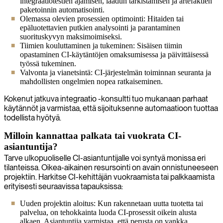
integraatiotestien ajamisen, laadun tarkistamisen ja artefaktien
paketoinnin automatisointi.
Olemassa olevien prosessien optimointi: Hitaiden tai
epäluotettavien putkien analysointi ja parantaminen
suorituskyvyn maksimoimiseksi.
Tiimien kouluttaminen ja tukeminen: Sisäisen tiimin
opastaminen CI-käytäntöjen omaksumisessa ja päivittäisessä
työssä tukeminen.
Valvonta ja vianetsintä: CI-järjestelmän toiminnan seuranta ja
mahdollisten ongelmien nopea ratkaiseminen.
Kokenut jatkuva integraatio -konsultti tuo mukanaan parhaat
käytännöt ja varmistaa, että sijoituksenne automaatioon tuottaa
todellista hyötyä.
Milloin kannattaa palkata tai vuokrata CI-
asiantuntija?
Tarve ulkopuoliselle CI-asiantuntijalle voi syntyä monissa eri
tilanteissa. Oikea-aikainen resursointi on avain onnistuneeseen
projektiin. Harkitse CI-kehittäjän vuokraamista tai palkkaamista
erityisesti seuraavissa tapauksissa:
Uuden projektin aloitus: Kun rakennetaan uutta tuotetta tai
palvelua, on tehokkainta luoda CI-prosessit oikein alusta
alkaen. Asiantuntija varmistaa, että perusta on vankka.