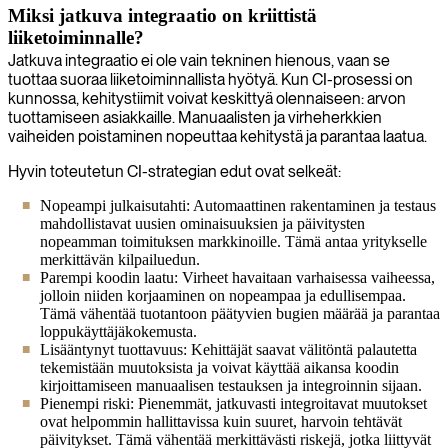
Miksi jatkuva integraatio on kriittistä
liiketoiminnalle?
Jatkuva integraatio ei ole vain tekninen hienous, vaan se
tuottaa suoraa liiketoiminnallista hyötyä. Kun CI-prosessi on
kunnossa, kehitystiimit voivat keskittyä olennaiseen: arvon
tuottamiseen asiakkaille. Manuaalisten ja virheherkkien
vaiheiden poistaminen nopeuttaa kehitystä ja parantaa laatua.
Hyvin toteutetun CI-strategian edut ovat selkeät:
Nopeampi julkaisutahti: Automaattinen rakentaminen ja testaus
mahdollistavat uusien ominaisuuksien ja päivitysten
nopeamman toimituksen markkinoille. Tämä antaa yritykselle
merkittävän kilpailuedun.
Parempi koodin laatu: Virheet havaitaan varhaisessa vaiheessa,
jolloin niiden korjaaminen on nopeampaa ja edullisempaa.
Tämä vähentää tuotantoon päätyvien bugien määrää ja parantaa
loppukäyttäjäkokemusta.
Lisääntynyt tuottavuus: Kehittäjät saavat välitöntä palautetta
tekemistään muutoksista ja voivat käyttää aikansa koodin
kirjoittamiseen manuaalisen testauksen ja integroinnin sijaan.
Pienempi riski: Pienemmät, jatkuvasti integroitavat muutokset
ovat helpommin hallittavissa kuin suuret, harvoin tehtävät
päivitykset. Tämä vähentää merkittävästi riskejä, jotka liittyvät