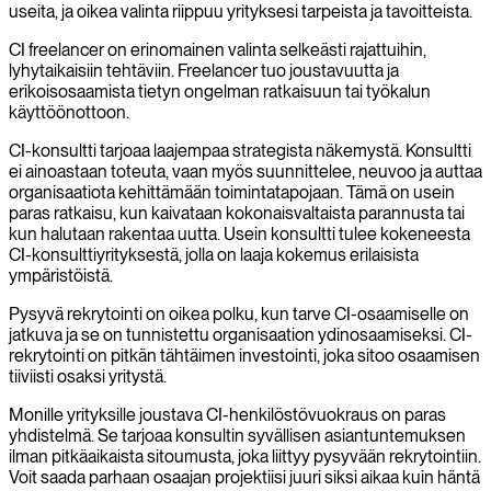
useita, ja oikea valinta riippuu yrityksesi tarpeista ja tavoitteista.
CI freelancer on erinomainen valinta selkeästi rajattuihin,
lyhytaikaisiin tehtäviin. Freelancer tuo joustavuutta ja
erikoisosaamista tietyn ongelman ratkaisuun tai työkalun
käyttöönottoon.
CI-konsultti tarjoaa laajempaa strategista näkemystä. Konsultti
ei ainoastaan toteuta, vaan myös suunnittelee, neuvoo ja auttaa
organisaatiota kehittämään toimintatapojaan. Tämä on usein
paras ratkaisu, kun kaivataan kokonaisvaltaista parannusta tai
kun halutaan rakentaa uutta. Usein konsultti tulee kokeneesta
CI-konsulttiyrityksestä, jolla on laaja kokemus erilaisista
ympäristöistä.
Pysyvä rekrytointi on oikea polku, kun tarve CI-osaamiselle on
jatkuva ja se on tunnistettu organisaation ydinosaamiseksi. CI-
rekrytointi on pitkän tähtäimen investointi, joka sitoo osaamisen
tiiviisti osaksi yritystä.
Monille yrityksille joustava CI-henkilöstövuokraus on paras
yhdistelmä. Se tarjoaa konsultin syvällisen asiantuntemuksen
ilman pitkäaikaista sitoumusta, joka liittyy pysyvään rekrytointiin.
Voit saada parhaan osaajan projektiisi juuri siksi aikaa kuin häntä