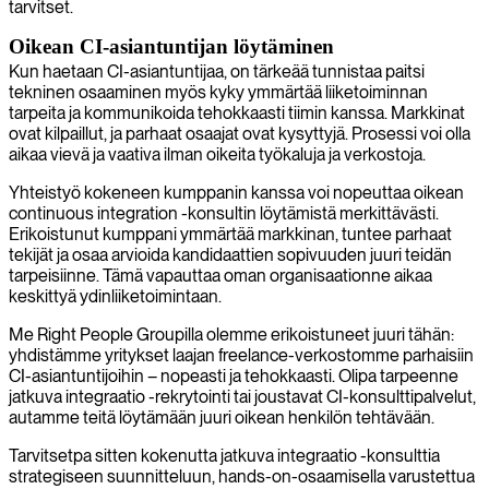
tarvitset.
Oikean CI-asiantuntijan löytäminen
Kun haetaan CI-asiantuntijaa, on tärkeää tunnistaa paitsi
tekninen osaaminen myös kyky ymmärtää liiketoiminnan
tarpeita ja kommunikoida tehokkaasti tiimin kanssa. Markkinat
ovat kilpaillut, ja parhaat osaajat ovat kysyttyjä. Prosessi voi olla
aikaa vievä ja vaativa ilman oikeita työkaluja ja verkostoja.
Yhteistyö kokeneen kumppanin kanssa voi nopeuttaa oikean
continuous integration -konsultin löytämistä merkittävästi.
Erikoistunut kumppani ymmärtää markkinan, tuntee parhaat
tekijät ja osaa arvioida kandidaattien sopivuuden juuri teidän
tarpeisiinne. Tämä vapauttaa oman organisaationne aikaa
keskittyä ydinliiketoimintaan.
Me Right People Groupilla olemme erikoistuneet juuri tähän:
yhdistämme yritykset laajan freelance-verkostomme parhaisiin
CI-asiantuntijoihin – nopeasti ja tehokkaasti. Olipa tarpeenne
jatkuva integraatio -rekrytointi tai joustavat CI-konsulttipalvelut,
autamme teitä löytämään juuri oikean henkilön tehtävään.
Tarvitsetpa sitten kokenutta jatkuva integraatio -konsulttia
strategiseen suunnitteluun, hands-on-osaamisella varustettua