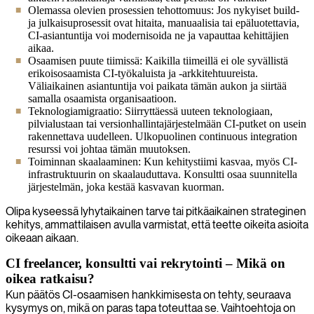
Olemassa olevien prosessien tehottomuus: Jos nykyiset build-
ja julkaisuprosessit ovat hitaita, manuaalisia tai epäluotettavia,
CI-asiantuntija voi modernisoida ne ja vapauttaa kehittäjien
aikaa.
Osaamisen puute tiimissä: Kaikilla tiimeillä ei ole syvällistä
erikoisosaamista CI-työkaluista ja -arkkitehtuureista.
Väliaikainen asiantuntija voi paikata tämän aukon ja siirtää
samalla osaamista organisaatioon.
Teknologiamigraatio: Siirryttäessä uuteen teknologiaan,
pilvialustaan tai versionhallintajärjestelmään CI-putket on usein
rakennettava uudelleen. Ulkopuolinen continuous integration
resurssi voi johtaa tämän muutoksen.
Toiminnan skaalaaminen: Kun kehitystiimi kasvaa, myös CI-
infrastruktuurin on skaalauduttava. Konsultti osaa suunnitella
järjestelmän, joka kestää kasvavan kuorman.
Olipa kyseessä lyhytaikainen tarve tai pitkäaikainen strateginen
kehitys, ammattilaisen avulla varmistat, että teette oikeita asioita
oikeaan aikaan.
CI freelancer, konsultti vai rekrytointi – Mikä on
oikea ratkaisu?
Kun päätös CI-osaamisen hankkimisesta on tehty, seuraava
kysymys on, mikä on paras tapa toteuttaa se. Vaihtoehtoja on