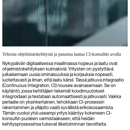
Jatkuvan integroinnin järjestelmät ja työnkulut
Tehosta ohjelmistokehitystä ja paranna laatua CI-konsultin avulla
Tarjoamme asiantuntijakonsultteja jatkuvaan integraatioon
Nykypäivän digitaalisessa maailmassa nopeus ja laatu ovat
ohjelmistotestauksen ja käyttöönoton automatisoimiseksi, mikä
ohjelmistokehityksen kulmakiviä. Yritysten on pystyttävä
mahdollistaa tiimeillesi laadukkaamman koodin tuottamisen
julkaisemaan uusia ominaisuuksia ja korjauksia nopeasti,
nopeammin ja luotettavammin.
luotettavasti ja ilman, että laatu kärsii. Tässä jatkuva integraatio
(Continuous Integration, CI) nousee avainasemaan. Se on
käytäntö, jossa kehittäjien tekemät koodimuutokset
integroidaan ja testataan automaattisesti ja jatkuvasti. Vaikka
periaate on yksinkertainen, tehokkaan CI-prosessin
rakentaminen ja ylläpito vaatii syvällistä erikoisosaamista.
Tämän vuoksi yhä useampi yritys kääntyy kokeneen CI-
konsultin puoleen varmistaakseen, että heidän
kehitysprosessinsa tukevat liiketoiminnan tavoitteita.