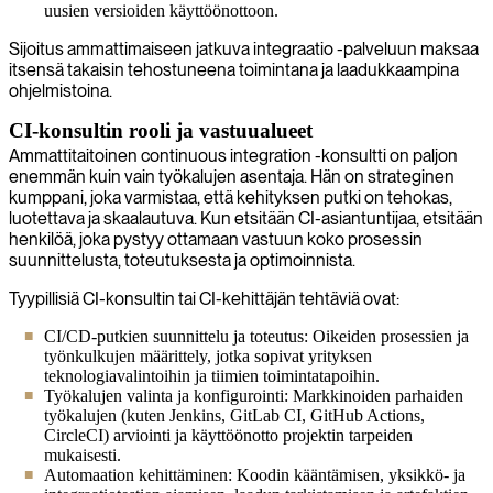
uusien versioiden käyttöönottoon.
Sijoitus ammattimaiseen jatkuva integraatio -palveluun maksaa
itsensä takaisin tehostuneena toimintana ja laadukkaampina
ohjelmistoina.
CI-konsultin rooli ja vastuualueet
Ammattitaitoinen continuous integration -konsultti on paljon
enemmän kuin vain työkalujen asentaja. Hän on strateginen
kumppani, joka varmistaa, että kehityksen putki on tehokas,
luotettava ja skaalautuva. Kun etsitään CI-asiantuntijaa, etsitään
henkilöä, joka pystyy ottamaan vastuun koko prosessin
suunnittelusta, toteutuksesta ja optimoinnista.
Tyypillisiä CI-konsultin tai CI-kehittäjän tehtäviä ovat:
CI/CD-putkien suunnittelu ja toteutus: Oikeiden prosessien ja
työnkulkujen määrittely, jotka sopivat yrityksen
teknologiavalintoihin ja tiimien toimintatapoihin.
Työkalujen valinta ja konfigurointi: Markkinoiden parhaiden
työkalujen (kuten Jenkins, GitLab CI, GitHub Actions,
CircleCI) arviointi ja käyttöönotto projektin tarpeiden
mukaisesti.
Automaation kehittäminen: Koodin kääntämisen, yksikkö- ja