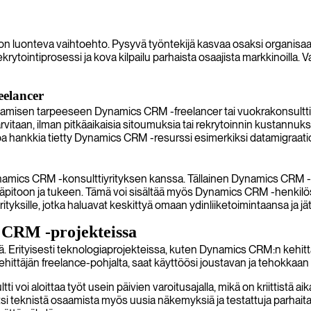
i on luonteva vaihtoehto. Pysyvä työntekijä kasvaa osaksi organisaa
krytointiprosessi ja kova kilpailu parhaista osaajista markkinoilla. 
eelancer
osaamisen tarpeeseen Dynamics CRM -freelancer tai vuokrakonsultti
arvitaan, ilman pitkäaikaisia sitoumuksia tai rekrytoinnin kustannu
a hankkia tietty Dynamics CRM -resurssi esimerkiksi datamigraatioo
namics CRM -konsulttiyrityksen kanssa. Tällainen Dynamics CRM 
 ylläpitoon ja tukeen. Tämä voi sisältää myös Dynamics CRM -henkilö
ksille, jotka haluavat keskittyä omaan ydinliiketoimintaansa ja jä
 CRM -projekteissa
. Erityisesti teknologiaprojekteissa, kuten Dynamics CRM:n kehittäm
hittäjän freelance-pohjalta, saat käyttöösi joustavan ja tehokkaan 
oi aloittaa työt usein päivien varoitusajalla, mikä on kriittistä ai
tsi teknistä osaamista myös uusia näkemyksiä ja testattuja parhaita