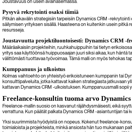
Joustavuus on usein avainasemassa.
Pysyvä rekrytointi osaksi tiimiä
Pitkän aikavälin strategisiin tarpeisiin Dynamics CRM -rekrytoint
säilymisen yrityksen sisällä. Haasteena on kuitenkin usein pitkä re
resursseja.
Joustavuutta projektiluontoisesti: Dynamics CRM -fr
Määräaikaisiin projekteihin, ruuhkahuippuihin tai tietyn erikois
yritys saa käyttöönsä huippuosaajan juuri siksi aikaa, kun häntä t
välittömästi tuottavaa työvoimaa. Tämä malli on myös tehokas tap
Kumppanuus ja ulkoistus
Kolmas vaihtoehto on yhteistyö erikoistuneen kumppanin tai Dy
konsulttipalveluita, jotka kattavat kaiken strategiasta jatkuvaan
kattavan Dynamics CRM -ulkoistuksen. Kumppanuusmalli sopii yrity
Freelance-konsultin tuoma arvo Dynamics
Freelance-mallin suosio on kasvanut räjähdysmäisesti, eikä syyttä
verrattuna. Kun päätät palkata Dynamics CRM -asiantuntijan tai ke
Yksi suurimmista hyödyistä on nopeus. Kokenut freelance-konsultti v
toimialoista ja projekteista, minkä ansiosta hän tuo mukanaan pai