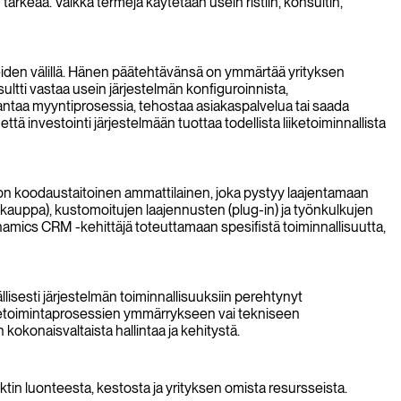
rkeää. Vaikka termejä käytetään usein ristiin, konsultin,
tteiden välillä. Hänen päätehtävänsä on ymmärtää yrityksen
ltti vastaa usein järjestelmän konfiguroinnista,
antaa myyntiprosessia, tehostaa asiakaspalvelua tai saada
 investointi järjestelmään tuottaa todellista liiketoiminnallista
ä on koodaustaitoinen ammattilainen, joka pystyy laajentamaan
okauppa), kustomoitujen laajennusten (plug-in) ja työnkulkujen
namics CRM -kehittäjä toteuttamaan spesifistä toiminnallisuutta,
llisesti järjestelmän toiminnallisuuksiin perehtynyt
liiketoimintaprosessien ymmärrykseen vai tekniseen
kokonaisvaltaista hallintaa ja kehitystä.
tin luonteesta, kestosta ja yrityksen omista resursseista.