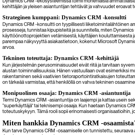
Dynamics CRM -ekosysteemissä toimii monenlaisia ammattilaisia, j
kehittäjän ja yleisen asiantuntijan tehtävät ja vahvuudet eroavat t
Strateginen kumppani: Dynamics CRM -konsultti
Dynamics CRM -konsultti on tyypillisesti liiketoimintalähtöinen am
prosesseja, tunnistaa kipupisteitä ja suunnitella, miten Dynamics
käyttöönottoprojektien vetämisestä, käyttäjien kouluttamisesta 
parempaa näkyvyyttä asiakastietoon, kokenut Microsoft Dynamics CR
arvoa.
Tekninen toteuttaja: Dynamics CRM -kehittäjä
Kun järjestelmän perusominaisuudet eivät riitä ja tarvitaan syve
alustan toiminnallisuuksia. Hänen vastuullaan ovat esimerkiksi mo
rakentaminen sekä vaativien tietoraportointiratkaisujen toteuttam
on tärkeää varmistaa, että henkilöllä on vahva tekninen osaamin
Monipuolinen osaaja: Dynamics CRM -asiantuntija
Termi Dynamics CRM -asiantuntija on laajempi ja kattaa usein sekä 
“superkäyttäjä” tai teknisempi osaaja. Kun haetaan Dynamics CRM 
toteutuskykyyn. Tämä rooli sopii erinomaisesti organisaatioihin, j
Miten hankkia Dynamics CRM -osaamista? 
Kun tarve Dynamics CRM -osaamiselle on tunnistettu, seuraava aske