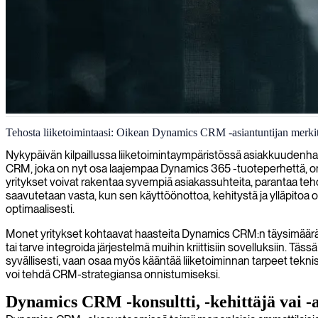
Dynamics CRM -kehitys ja räätälöinti
Tehosta liiketoimintaasi: Oikean Dynamics CRM -asiantuntijan merki
Yhdistämme sinut taitavien Dynamics CRM -kehittäjien kanssa, jotka voi
Nykypäivän kilpaillussa liiketoimintaympäristössä asiakkuudenh
Dynamics 365 -alustasta.
CRM, joka on nyt osa laajempaa Dynamics 365 -tuoteperhettä, on
yritykset voivat rakentaa syvempiä asiakassuhteita, parantaa teho
saavutetaan vasta, kun sen käyttöönottoa, kehitystä ja ylläpitoa 
optimaalisesti.
Monet yritykset kohtaavat haasteita Dynamics CRM:n täysimääräise
tai tarve integroida järjestelmä muihin kriittisiin sovelluksiin
syvällisesti, vaan osaa myös kääntää liiketoiminnan tarpeet teknis
voi tehdä CRM-strategiansa onnistumiseksi.
Dynamics CRM -konsultti, -kehittäjä vai -a