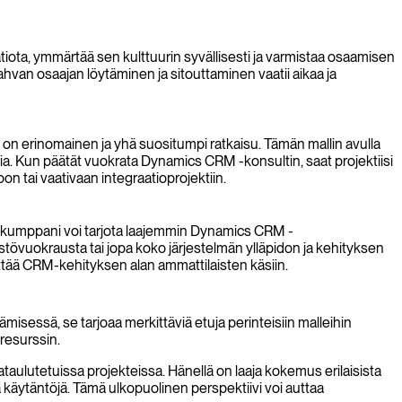
tiota, ymmärtää sen kulttuurin syvällisesti ja varmistaa osaamisen
Vahvan osaajan löytäminen ja sitouttaminen vaatii aikaa ja
 on erinomainen ja yhä suositumpi ratkaisu. Tämän mallin avulla
ksia. Kun päätät vuokrata Dynamics CRM -konsultin, saat projektiisi
n tai vaativaan integraatioprojektiin.
-kumppani voi tarjota laajemmin Dynamics CRM -
stövuokrausta tai jopa koko järjestelmän ylläpidon ja kehityksen
ttää CRM-kehityksen alan ammattilaisten käsiin.
isessä, se tarjoaa merkittäviä etuja perinteisiin malleihin
resurssin.
kataulutetuissa projekteissa. Hänellä on laaja kokemus erilaisista
 käytäntöjä. Tämä ulkopuolinen perspektiivi voi auttaa