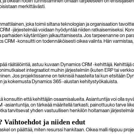
a oikean roolin tunnistaminen omaan tarpeeseen on ensisijaisen tä
oisistaan merkittävästi.
mattilainen, joka toimii siltana teknologian ja organisaation tavoi
 CRM -järjestelmää voidaan hyödyntää niiden ratkaisemiseksi. Konsu
ja parhaiden käytäntöjen jalkauttamisesta. Jos tarpeenanne on par
M -konsultti on todennäköisesti oikea valinta. Hän varmistaa, että
mpää räätälöintiä, astuu kuvaan Dynamics CRM -kehittäjä. Kehittäj
nimutkaiset integraatiot muihin järjestelmiin (kuten ERP tai verkk
inen. Jos projektissanne on teknisiä haasteita tai kun etsitään Dy
en ja kokemusta Dynamics 365 -alustan kehitystyökaluista.
konsultin että kehittäjän osaamisalueita. Asiantuntija voi olla syvä
-asiantuntija, on tärkeää määritellä tarkasti, painottuuko tarve 
otka tarvitsevat yhden vastuullisen henkilön hoitamaan järjestelmän 
Vaihtoehdot ja niiden edut
l on päättää, miten resurssi hankitaan. Oikea malli riippuu projek