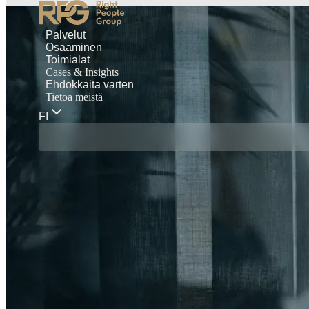
Palvelut
Osaaminen
Toimialat
Cases & Insights
Ehdokkaita varten
Tietoa meistä
FI