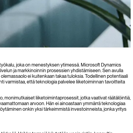
tyjä ratkaisuja ja varmistaa, että yrityksesi saa maksimaalisen hyödyn
n työkalu, joka on menestyksen ytimessä. Microsoft Dynamics
velun ja markkinoinnin prosessien yhdistämiseen. Sen avulla
olemassaolo ei kuitenkaan takaa tuloksia. Todellinen potentiaali
 varmistaa, että teknologia palvelee liiketoiminnan tavoitteita
onimutkaiset liiketoimintaprosessit, jotka vaativat räätälöintiä,
 korvaamattomaan arvoon. Hän ei ainoastaan ymmärrä teknologiaa
 löytäminen onkin yksi tärkeimmistä investoinneista, jonka yritys