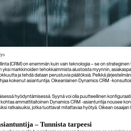
tys
vat optimoida asiakassuhteiden hallintaprosessejasi, toteuttaa räätälöi
allinta (CRM) on enemmän kuin vain teknologia – se on strategine
 yksi markkinoiden tehokkaimmista alustoista myynnin, asiakaspal
kkuutta ja tehdä dataan perustuvia päätöksiä. Pelkkä järjestelmän 
ohjaa kokenut asiantuntija. Oikeanlainen Dynamics CRM -konsultointi
ssä hyödyntämisessä. Syynä voi olla puutteellinen konfiguraatio, m
. Tässä kohtaa ammattitaitoinen Dynamics CRM -asiantuntija nousee
iksi ratkaisuiksi, jotka tuottavat mitattavaa hyötyä. Oikean osaajan
siantuntija – Tunnista tarpeesi