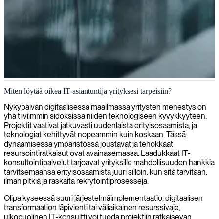
IT-konsultointia Lontoossa
Miten löytää oikea IT-asiantuntija yrityksesi tarpeisiin?
Tarjoamme IT-konsultteja Lontoossa, jotka toimittavat strategisia
Nykypäivän digitaalisessa maailmassa yritysten menestys on
ratkaisuja liiketoimintahaasteisiisi ja teknologisiin muutoksiin.
yhä tiiviimmin sidoksissa niiden teknologiseen kyvykkyyteen.
Projektit vaativat jatkuvasti uudenlaista erityisosaamista, ja
teknologiat kehittyvät nopeammin kuin koskaan. Tässä
dynaamisessa ympäristössä joustavat ja tehokkaat
resursointiratkaisut ovat avainasemassa. Laadukkaat IT-
konsultointipalvelut tarjoavat yrityksille mahdollisuuden hankkia
tarvitsemaansa erityisosaamista juuri silloin, kun sitä tarvitaan,
ilman pitkiä ja raskaita rekrytointiprosesseja.
Olipa kyseessä suuri järjestelmäimplementaatio, digitaalisen
transformaation läpivienti tai väliaikainen resurssivaje,
ulkopuolinen IT-konsultti voi tuoda projektiin ratkaisevan