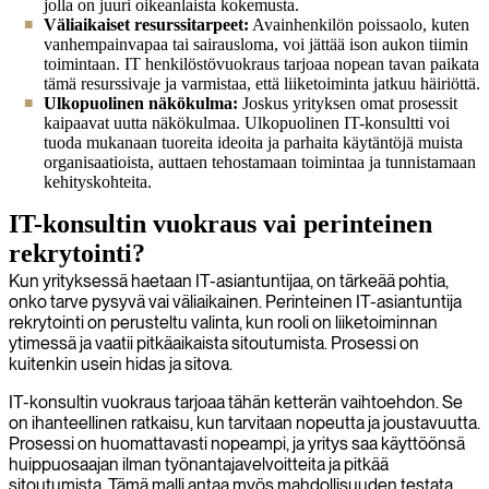
jolla on juuri oikeanlaista kokemusta.
Väliaikaiset resurssitarpeet:
Avainhenkilön poissaolo, kuten
vanhempainvapaa tai sairausloma, voi jättää ison aukon tiimin
toimintaan. IT henkilöstövuokraus tarjoaa nopean tavan paikata
tämä resurssivaje ja varmistaa, että liiketoiminta jatkuu häiriöttä.
Ulkopuolinen näkökulma:
Joskus yrityksen omat prosessit
kaipaavat uutta näkökulmaa. Ulkopuolinen IT-konsultti voi
tuoda mukanaan tuoreita ideoita ja parhaita käytäntöjä muista
organisaatioista, auttaen tehostamaan toimintaa ja tunnistamaan
kehityskohteita.
IT-konsultin vuokraus vai perinteinen
rekrytointi?
Kun yrityksessä haetaan IT-asiantuntijaa, on tärkeää pohtia,
onko tarve pysyvä vai väliaikainen. Perinteinen IT-asiantuntija
rekrytointi on perusteltu valinta, kun rooli on liiketoiminnan
ytimessä ja vaatii pitkäaikaista sitoutumista. Prosessi on
kuitenkin usein hidas ja sitova.
IT-konsultin vuokraus tarjoaa tähän ketterän vaihtoehdon. Se
on ihanteellinen ratkaisu, kun tarvitaan nopeutta ja joustavuutta.
Prosessi on huomattavasti nopeampi, ja yritys saa käyttöönsä
huippuosaajan ilman työnantajavelvoitteita ja pitkää
sitoutumista. Tämä malli antaa myös mahdollisuuden testata