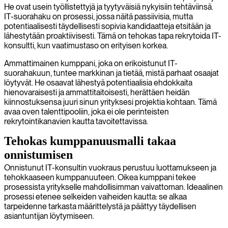
He ovat usein työllistettyjä ja tyytyväisiä nykyisiin tehtäviinsä.
IT-suorahaku on prosessi, jossa näitä passiivisia, mutta
potentiaalisesti täydellisesti sopivia kandidaatteja etsitään ja
lähestytään proaktiivisesti. Tämä on tehokas tapa rekrytoida IT-
konsultti, kun vaatimustaso on erityisen korkea.
Ammattimainen kumppani, joka on erikoistunut IT-
suorahakuun, tuntee markkinan ja tietää, mistä parhaat osaajat
löytyvät. He osaavat lähestyä potentiaalisia ehdokkaita
hienovaraisesti ja ammattitaitoisesti, herättäen heidän
kiinnostuksensa juuri sinun yrityksesi projektia kohtaan. Tämä
avaa oven talenttipooliin, joka ei ole perinteisten
rekrytointikanavien kautta tavoitettavissa.
Tehokas kumppanuusmalli takaa
onnistumisen
Onnistunut IT-konsultin vuokraus perustuu luottamukseen ja
tehokkaaseen kumppanuuteen. Oikea kumppani tekee
prosessista yritykselle mahdollisimman vaivattoman. Ideaalinen
prosessi etenee selkeiden vaiheiden kautta: se alkaa
tarpeidenne tarkasta määrittelystä ja päättyy täydellisen
asiantuntijan löytymiseen.