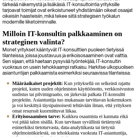
tärkeää näkemystä ja lisäkäsiä. IT-konsultointia yrityksille
tarjoavat toimijat ovat erikoistuneet yhdistämään oikeat osaajat
oikeisiin haasteisiin, mikä tekee siitä strategisen työkalun
modernille liiketoiminnalle.
Milloin IT-konsultin palkkaaminen on
strateginen valinta?
Monet yritykset kääntyvät IT-konsulttien puoleen tietyissä
tilanteissa, joissa joustavuus ja erikoisosaaminen ovat valttia.
Sen sijaan, että haetaan pysyvää työntekijää, IT-konsultin
vuokraus on usein tehokkaampi ratkaisu. Harkitse ulkopuolisen
asiantuntijan palkkaamista esimerkiksi seuraavissa tilanteissa:
Määräaikaiset projektit:
Kun yrityksellä on selkeästi rajattu
projekti, kuten uuden ohjelmiston käyttöönotto, verkkosivuston
uudistus tai pilvimigraatio, on järkevää palkata IT-konsultti
projektiin. Asiantuntija tuo mukanaan tarvittavan kokemuksen
ja voi keskittyä täysipainoisesti tehtävään ilman, että yrityksen
omat resurssit kuormittuvat liikaa.
Erityisosaamisen tarve:
Kaikkea osaamista ei kannata eikä
voi pitää talon sisällä. Kun tarvitaan syvällistä tietämystä
esimerkiksi tietoturvasta, data-analytiikasta tai tietystä
ohjelmointikielestä, on tehokkainta vuokrata IT-asiantuntija,