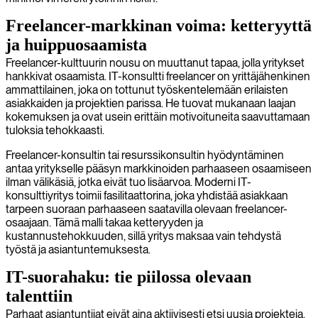
Freelancer-markkinan voima: ketteryyttä
ja huippuosaamista
Freelancer-kulttuurin nousu on muuttanut tapaa, jolla yritykset
hankkivat osaamista. IT-konsultti freelancer on yrittäjähenkinen
ammattilainen, joka on tottunut työskentelemään erilaisten
asiakkaiden ja projektien parissa. He tuovat mukanaan laajan
kokemuksen ja ovat usein erittäin motivoituneita saavuttamaan
tuloksia tehokkaasti.
Freelancer-konsultin tai resurssikonsultin hyödyntäminen
antaa yritykselle pääsyn markkinoiden parhaaseen osaamiseen
ilman välikäsiä, jotka eivät tuo lisäarvoa. Moderni IT-
konsulttiyritys toimii fasilitaattorina, joka yhdistää asiakkaan
tarpeen suoraan parhaaseen saatavilla olevaan freelancer-
osaajaan. Tämä malli takaa ketteryyden ja
kustannustehokkuuden, sillä yritys maksaa vain tehdystä
työstä ja asiantuntemuksesta.
IT-suorahaku: tie piilossa olevaan
talenttiin
Parhaat asiantuntijat eivät aina aktiivisesti etsi uusia projekteja.