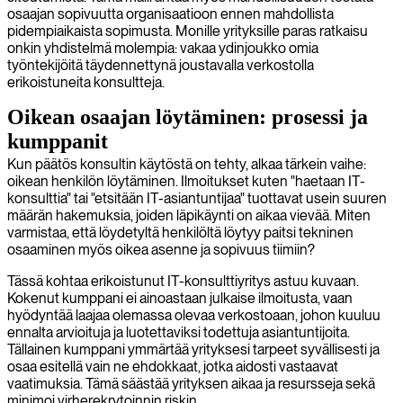
osaajan sopivuutta organisaatioon ennen mahdollista
pidempiaikaista sopimusta. Monille yrityksille paras ratkaisu
onkin yhdistelmä molempia: vakaa ydinjoukko omia
työntekijöitä täydennettynä joustavalla verkostolla
erikoistuneita konsultteja.
Oikean osaajan löytäminen: prosessi ja
kumppanit
Kun päätös konsultin käytöstä on tehty, alkaa tärkein vaihe:
oikean henkilön löytäminen. Ilmoitukset kuten "haetaan IT-
konsulttia" tai "etsitään IT-asiantuntijaa" tuottavat usein suuren
määrän hakemuksia, joiden läpikäynti on aikaa vievää. Miten
varmistaa, että löydetyltä henkilöltä löytyy paitsi tekninen
osaaminen myös oikea asenne ja sopivuus tiimiin?
Tässä kohtaa erikoistunut IT-konsulttiyritys astuu kuvaan.
Kokenut kumppani ei ainoastaan julkaise ilmoitusta, vaan
hyödyntää laajaa olemassa olevaa verkostoaan, johon kuuluu
ennalta arvioituja ja luotettaviksi todettuja asiantuntijoita.
Tällainen kumppani ymmärtää yrityksesi tarpeet syvällisesti ja
osaa esitellä vain ne ehdokkaat, jotka aidosti vastaavat
vaatimuksia. Tämä säästää yrityksen aikaa ja resursseja sekä
minimoi virherekrytoinnin riskin.