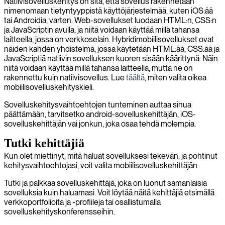
Natiivisovelluskehitys on sitä, että sovellus rakennetaan
nimenomaan tietyntyyppistä käyttöjärjestelmää, kuten iOS:ää
tai Androidia, varten. Web-sovellukset luodaan HTML:n, CSS:n
ja JavaScriptin avulla, ja niitä voidaan käyttää millä tahansa
laitteella, jossa on verkkoselain. Hybridimobiilisovellukset ovat
näiden kahden yhdistelmä, jossa käytetään HTML:ää, CSS:ää ja
JavaScriptiä natiivin sovelluksen kuoren sisään käärittynä. Näin
niitä voidaan käyttää millä tahansa laitteella, mutta ne on
rakennettu kuin natiivisovellus. Lue
täältä
, miten valita oikea
mobiilisovelluskehityskieli.
Sovelluskehitysvaihtoehtojen tunteminen auttaa sinua
päättämään, tarvitsetko android-sovelluskehittäjän, iOS-
sovelluskehittäjän vai jonkun, joka osaa tehdä molempia.
Tutki kehittäjiä
Kun olet miettinyt, mitä haluat sovelluksesi tekevän, ja pohtinut
kehitysvaihtoehtojasi, voit valita mobiilisovelluskehittäjän.
Tutki ja palkkaa sovelluskehittäjä, joka on luonut samanlaisia
sovelluksia kuin haluamasi. Voit löytää näitä kehittäjiä etsimällä
verkkoportfolioita ja -profiileja tai osallistumalla
sovelluskehityskonferensseihin.