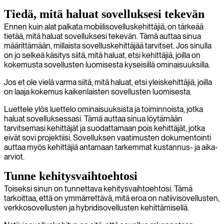
Tiedä, mitä haluat sovelluksesi tekevän
Ennen kuin alat palkata mobiilisovelluskehittäjiä, on tärkeää
tietää, mitä haluat sovelluksesi tekevän. Tämä auttaa sinua
määrittämään, millaista sovelluskehittäjää tarvitset. Jos sinulla
on jo selkeä käsitys siitä, mitä haluat, etsi kehittäjiä, joilla on
kokemusta sovellusten luomisesta kyseisillä ominaisuuksilla.
Jos et ole vielä varma siitä, mitä haluat, etsi yleiskehittäjiä, joilla
on laaja kokemus kaikenlaisten sovellusten luomisesta.
Luettele ylös luettelo ominaisuuksista ja toiminnoista, jotka
haluat sovelluksessasi. Tämä auttaa sinua löytämään
tarvitsemasi kehittäjät ja suodattamaan pois kehittäjät, jotka
eivät sovi projektiisi. Sovelluksen vaatimusten dokumentointi
auttaa myös kehittäjiä antamaan tarkemmat kustannus- ja aika-
arviot.
Tunne kehitysvaihtoehtosi
Toiseksi sinun on tunnettava kehitysvaihtoehtosi. Tämä
tarkoittaa, että on ymmärrettävä, mitä eroa on natiivisovellusten,
verkkosovellusten ja hybridisovellusten kehittämisellä.