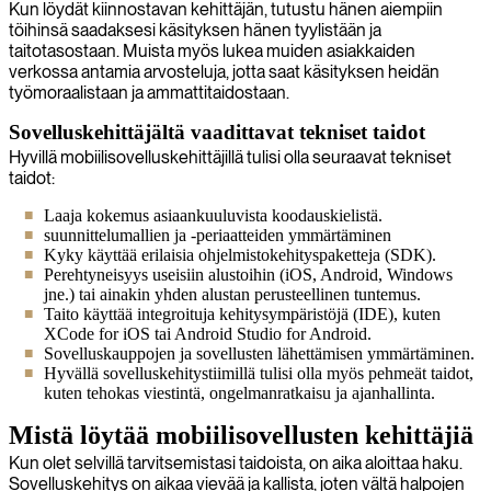
Kun löydät kiinnostavan kehittäjän, tutustu hänen aiempiin
töihinsä saadaksesi käsityksen hänen tyylistään ja
taitotasostaan. Muista myös lukea muiden asiakkaiden
verkossa antamia arvosteluja, jotta saat käsityksen heidän
työmoraalistaan ja ammattitaidostaan.
Sovelluskehittäjältä vaadittavat tekniset taidot
Hyvillä mobiilisovelluskehittäjillä tulisi olla seuraavat tekniset
taidot:
Laaja kokemus asiaankuuluvista koodauskielistä.
suunnittelumallien ja -periaatteiden ymmärtäminen
Kyky käyttää erilaisia ohjelmistokehityspaketteja (SDK).
Perehtyneisyys useisiin alustoihin (iOS, Android, Windows
jne.) tai ainakin yhden alustan perusteellinen tuntemus.
Taito käyttää integroituja kehitysympäristöjä (IDE), kuten
XCode for iOS tai Android Studio for Android.
Sovelluskauppojen ja sovellusten lähettämisen ymmärtäminen.
Hyvällä sovelluskehitystiimillä tulisi olla myös pehmeät taidot,
kuten tehokas viestintä, ongelmanratkaisu ja ajanhallinta.
Mistä löytää mobiilisovellusten kehittäjiä
Kun olet selvillä tarvitsemistasi taidoista, on aika aloittaa haku.
Sovelluskehitys on aikaa vievää ja kallista, joten vältä halpojen