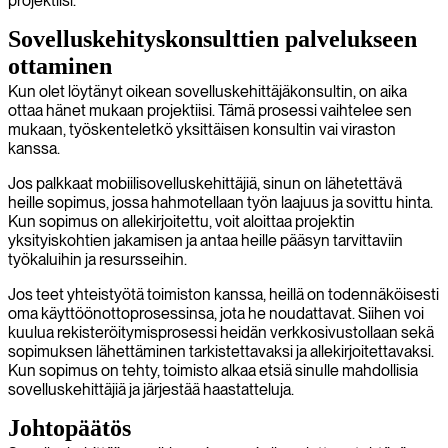
projektiisi.
Sovelluskehityskonsulttien palvelukseen
ottaminen
Kun olet löytänyt oikean sovelluskehittäjäkonsultin, on aika
ottaa hänet mukaan projektiisi. Tämä prosessi vaihtelee sen
mukaan, työskenteletkö yksittäisen konsultin vai viraston
kanssa.
Jos palkkaat mobiilisovelluskehittäjiä, sinun on lähetettävä
heille sopimus, jossa hahmotellaan työn laajuus ja sovittu hinta.
Kun sopimus on allekirjoitettu, voit aloittaa projektin
yksityiskohtien jakamisen ja antaa heille pääsyn tarvittaviin
työkaluihin ja resursseihin.
Jos teet yhteistyötä toimiston kanssa, heillä on todennäköisesti
oma käyttöönottoprosessinsa, jota he noudattavat. Siihen voi
kuulua rekisteröitymisprosessi heidän verkkosivustollaan sekä
sopimuksen lähettäminen tarkistettavaksi ja allekirjoitettavaksi.
Kun sopimus on tehty, toimisto alkaa etsiä sinulle mahdollisia
sovelluskehittäjiä ja järjestää haastatteluja.
Johtopäätös