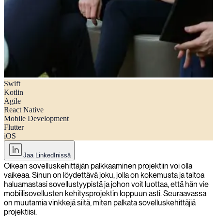
Swift
Miten palkata sovelluskehittäjiä projektiisi
Kotlin
Agile
React Native
Mobile Development
Flutter
iOS
Jaa LinkedInissä
Oikean sovelluskehittäjän palkkaaminen projektiin voi olla
vaikeaa. Sinun on löydettävä joku, jolla on kokemusta ja taitoa
haluamastasi sovellustyypistä ja johon voit luottaa, että hän vie
mobiilisovellusten kehitysprojektin loppuun asti. Seuraavassa
on muutamia vinkkejä siitä, miten palkata sovelluskehittäjiä
projektiisi.