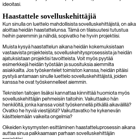
ideoitasi.
Haastattele sovelluskehittäjiä
Kun sinulla on luettelo mahdollisista sovelluskehittäjistä, on aika
aloittaa heidän haastattelunsa. Tämä on tilaisuutesi tutustua
heihin paremmin ja nähdä, sopivatko he hyvin projektiisi.
Muista kysyä haastattelun aikana heidän kokemuksistaan
vastaavista projekteista, sovelluskehitysprosessista ja heidän
ajatuksistaan projektisi tavoitteista. Voit myös pyytää
esimerkkejä heidän työstään ja suosituksia aiemmilta
asiakkailta. Jos työskentelet toimiston kanssa, heidän pitäisi
pystyä antamaan sinulle luettelo sovelluskehittäjistä, joiden
kanssa he ovat työskennelleet aiemmin.
Teknisten taitojen lisäksi kannattaa kiinnittää huomiota myös
sovelluskehittäjän pehmeisiin taitoihin. Vaikuttaako hän
henkilöltä, jonka kanssa voisit työskennellä pitkällä aikavälillä?
Ovatko he hyviä viestijöitä? Vaikuttavatko he kykenevän
käsittelemään vaikeita ongelmia?
Oikeiden kysymysten esittäminen haastatteluprosessin aikana
auttaa sinua palkkaamaan parhaan sovelluskehittäjän