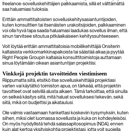
freelance-sovelluskehittäjien palkkaamista, sillä et välttämättä
saa haluamiasi tuloksia.
Erittäin ammattitaitoisten sovelluskehitysasiantuntijoiden,
kuten konsulttien tai itsenäisten urakoitsijoiden, palkkaaminen
voi olla hyvä tapa saada haluamasi laadukas sovellus ilman, että
sinun tarvitsee sitoutua pitkäaikaiseen kehityssuhteeseen.
Voit löytää erittäin ammattitaitoisia mobiilikehittäjiä Onsiterin
kaltaisista verkkomarkkinapaikoista tai säästää aikaa ja pyytää
Right People Groupin kaltaisia konsulttitoimistoja auttamaan
sinua löytämään oikean asiantuntijan projektiisi.
Vinkkejä projektin tavoitteiden viestimiseen
Riippumatta siitä, etsitkö itse sovelluskehittäjiä projektiasi
varten vai käytätkö toimiston apua, on tärkeää, että projektin
tavoitteet ovat selvillä alusta alkaen. Tämä tarkoittaa, että sinulla
on selkeä käsitys siitä, mitä haluat sovelluksesi tekevän, sekä
siitä, mikä on budjettisi ja aikataulusi.
Ole valmis vastaamaan hankettasi koskeviin kysymyksiin, kuten
siihen, miksi olet luomassa sovellusta ja kuka on kohdeyleisösi.
On myös hyödyllistä tehdä salassapitosopimus (NDA), ennen
kuin alat kertoa yksityiskohtia projektistasi, jotta voit suojella