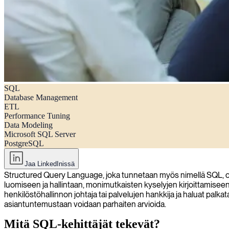
SQL
Mitä SQL-kehittäjät tekevät? (Sekä opas tehokkaiden SQL-konsulttie
Database Management
ETL
Performance Tuning
Data Modeling
Microsoft SQL Server
PostgreSQL
Jaa LinkedInissä
Structured Query Language, joka tunnetaan myös nimellä SQL, on ens
luomiseen ja hallintaan, monimutkaisten kyselyjen kirjoittamiseen 
henkilöstöhallinnon johtaja tai palvelujen hankkija ja haluat palk
asiantuntemustaan voidaan parhaiten arvioida.
Mitä SQL-kehittäjät tekevät?