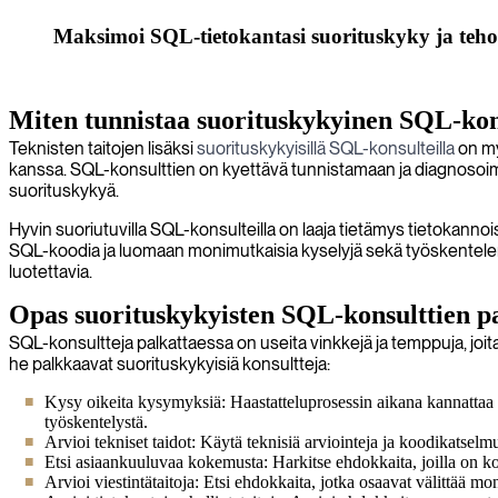
Maksimoi SQL-tietokantasi suorituskyky ja teho
Miten tunnistaa suorituskykyinen SQL-kon
Teknisten taitojen lisäksi
suorituskykyisillä SQL-konsulteilla
on my
kanssa. SQL-konsulttien on kyettävä tunnistamaan ja diagnosoima
suorituskykyä.
Hyvin suoriutuvilla SQL-konsulteilla on laaja tietämys tietokanno
SQL-koodia ja luomaan monimutkaisia kyselyjä sekä työskentelemään
luotettavia.
Opas suorituskykyisten SQL-konsulttien 
SQL-konsultteja palkattaessa on useita vinkkejä ja temppuja, joita
he palkkaavat suorituskykyisiä konsultteja:
Kysy oikeita kysymyksiä: Haastatteluprosessin aikana kannattaa ky
työskentelystä.
Arvioi tekniset taidot: Käytä teknisiä arviointeja ja koodikatselm
Etsi asiaankuuluvaa kokemusta: Harkitse ehdokkaita, joilla on k
Arvioi viestintätaitoja: Etsi ehdokkaita, jotka osaavat välittää mo