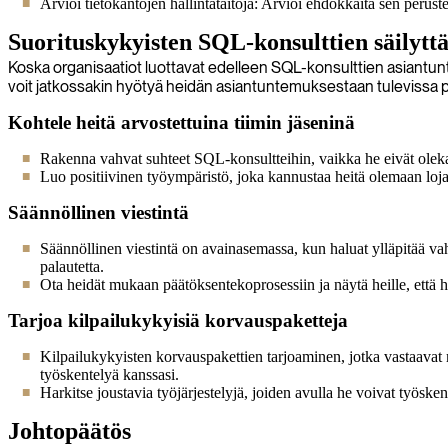
Arvioi tietokantojen hallintataitoja: Arvioi ehdokkaita sen perust
Suorituskykyisten SQL-konsulttien säilyttä
Koska organisaatiot luottavat edelleen SQL-konsulttien asiantuntemu
voit jatkossakin hyötyä heidän asiantuntemuksestaan tulevissa pro
Kohtele heitä arvostettuina tiimin jäseninä
Rakenna vahvat suhteet SQL-konsultteihin, vaikka he eivät olekaan
Luo positiivinen työympäristö, joka kannustaa heitä olemaan lojaa
Säännöllinen viestintä
Säännöllinen viestintä on avainasemassa, kun haluat ylläpitää vahvo
palautetta.
Ota heidät mukaan päätöksentekoprosessiin ja näytä heille, että 
Tarjoa kilpailukykyisiä korvauspaketteja
Kilpailukykyisten korvauspakettien tarjoaminen, jotka vastaavat m
työskentelyä kanssasi.
Harkitse joustavia työjärjestelyjä, joiden avulla he voivat työske
Johtopäätös