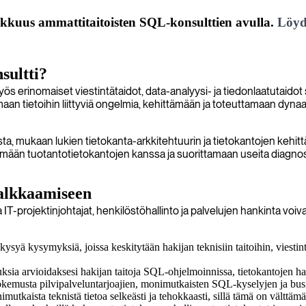
kkuus ammattitaitoisten SQL-konsulttien avulla.
Löyd
sultti?
ös erinomaiset viestintätaidot, data-analyysi- ja tiedonlaatutaido
an tietoihin liittyviä ongelmia, kehittämään ja toteuttamaan dyna
ista, mukaan lukien tietokanta-arkkitehtuurin ja tietokantojen kehi
 tuotantotietokantojen kanssa ja suorittamaan useita diagnostisia 
palkkaamiseen
 IT-projektinjohtajat, henkilöstöhallinto ja palvelujen hankinta vo
syä kysymyksiä, joissa keskitytään hakijan teknisiin taitoihin, viestin
uksia arvioidaksesi hakijan taitoja SQL-ohjelmoinnissa, tietokantojen hal
okemusta pilvipalveluntarjoajien, monimutkaisten SQL-kyselyjen ja busin
nimutkaista teknistä tietoa selkeästi ja tehokkaasti, sillä tämä on välttä