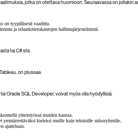
atimuksia, jotka on otettava huomioon. Seuraavassa on joitakin asio
o on tyypillisesti vaadittu.
ista ja relaatiotietokantojen hallintajärjestelmistä.
asta tai C#:sta.
Tableau, on plussaa.
tai Oracle SQL Developer, voivat myös olla hyödyllisiä.
yöskennellä yhteistyössä muiden kanssa.
 ymmärrettäväksi kieleksi muille kuin teknisille sidosryhmille.
en ajatteluun.