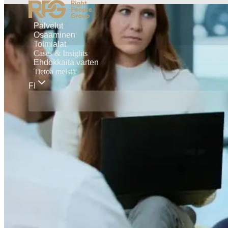
Palvelut
Osaaminen
Toimialat
Cases & Insights
Ehdokkaita varten
Tietoa meistä
FI