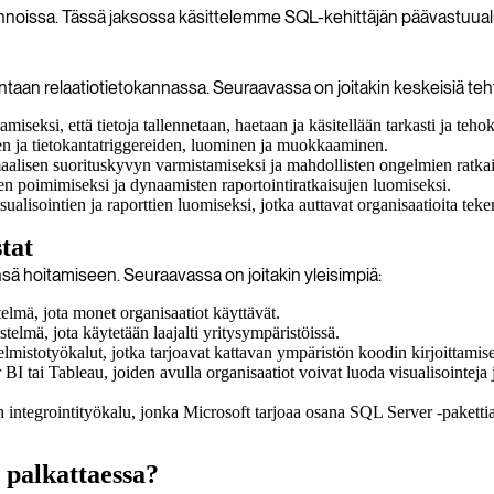
kannoissa. Tässä jaksossa käsittelemme SQL-kehittäjän päävastuualuei
llintaan relaatiotietokannassa. Seuraavassa on joitakin keskeisiä tehtä
seksi, että tietoja tallennetaan, haetaan ja käsitellään tarkasti ja tehok
ien ja tietokantatriggereiden, luominen ja muokkaaminen.
imaalisen suorituskyvyn varmistamiseksi ja mahdollisten ongelmien ratka
n poimimiseksi ja dynaamisten raportointiratkaisujen luomiseksi.
sualisointien ja raporttien luomiseksi, jotka auttavat organisaatioita tek
tat
ensä hoitamiseen. Seuraavassa on joitakin yleisimpiä:
telmä, jota monet organisaatiot käyttävät.
telmä, jota käytetään laajalti yritysympäristöissä.
jelmistotyökalut, jotka tarjoavat kattavan ympäristön koodin kirjoittamis
I tai Tableau, joiden avulla organisaatiot voivat luoda visualisointeja j
n integrointityökalu, jonka Microsoft tarjoaa osana SQL Server -paketti
 palkattaessa?