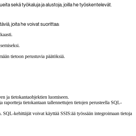
ta sekä työkaluja ja alustoja, joilla he työskentelevät.
viä, joita he voivat suorittaa:
kaasti.
isemiseksi.
emään tietoon perustuvia päätöksiä.
een ja tietokantaobjektien luomiseen.
a raportteja tietokantaan tallennettujen tietojen perusteella SQL-
a. SQL-kehittäjät voivat käyttää SSIS:ää työssään integroimaan tietoja