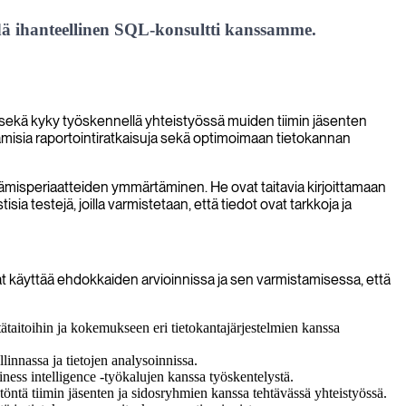
ä ihanteellinen SQL-konsultti kanssamme.
t sekä kyky työskennellä yhteistyössä muiden tiimin jäsenten
amisia raportointiratkaisuja sekä optimoimaan tietokannan
ttämisperiaatteiden ymmärtäminen. He ovat taitavia kirjoittamaan
testejä, joilla varmistetaan, että tiedot ovat tarkkoja ja
ivat käyttää ehdokkaiden arvioinnissa ja sen varmistamisessa, että
tätaitoihin ja kokemukseen eri tietokantajärjestelmien kanssa
linnassa ja tietojen analysoinnissa.
ess intelligence -työkalujen kanssa työskentelystä.
mätöntä tiimin jäsenten ja sidosryhmien kanssa tehtävässä yhteistyössä.