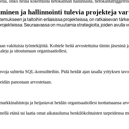
eella, onko heillä kokemusta tietokannan hallinnasta, tietokantatriggerei
minen ja hallinnointi tulevia projekteja var
kseen ja taitoihin erilaisissa projekteissa, on ratkaisevan tärkeää s
jekteissa. Seuraavassa on muutamia strategioita, joiden avulla voit 
 vakituisia työntekijöitä. Kohtele heitä arvostettuina tiimin jäseninä ja
leja ja sitoutumaan organisaatiollesi.
ja suhteita SQL-konsultteihin. Pidä heidät ajan tasalla yrityksen tavoitte
heidän panostaan arvostetaan.
arkkinahintoja ja heijastavat heidän organisaatiollesi tuottamaansa arv
nnellä etänä tai laatia omat aikataulunsa henkilökohtaisten tarpeidensa 