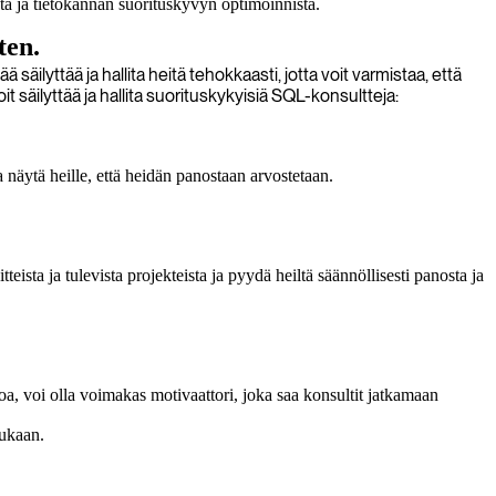
stä ja tietokannan suorituskyvyn optimoinnista.
ten.
äilyttää ja hallita heitä tehokkaasti, jotta voit varmistaa, että
säilyttää ja hallita suorituskykyisiä SQL-konsultteja:
 näytä heille, että heidän panostaan arvostetaan.
ista ja tulevista projekteista ja pyydä heiltä säännöllisesti panosta ja
oa, voi olla voimakas motivaattori, joka saa konsultit jatkamaan
mukaan.