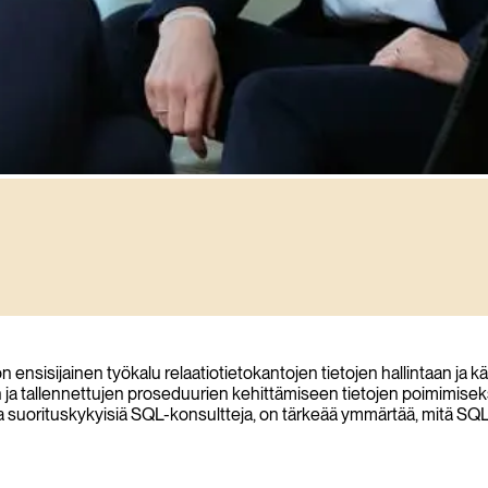
n palkkaamiseen.)
isijainen työkalu relaatiotietokantojen tietojen hallintaan ja käsi
ja tallennettujen proseduurien kehittämiseen tietojen poimimiseksi e
ata suorituskykyisiä SQL-konsultteja, on tärkeää ymmärtää, mitä SQL-k