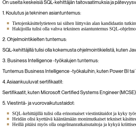
On useita keskeisiä SQL-kehittäjän taitovaatimuksia ja pätevyysva
1. Koulutus ja tekninen asiantuntemus:
Tietojenkäsittelytieteen tai siihen liittyvän alan kandidaatin tutkint
Hakijoilla tulisi olla vahva tekninen asiantuntemus SQL-ohjelmoinn
2. Ohjelmointikielten tuntemus:
SQL-kehittäjillä tulisi olla kokemusta ohjelmointikielistä, kuten Jav
3. Business Intelligence -työkalujen tuntemus:
Tuntemus Business Intelligence -työkaluihin, kuten Power BI tai 
4. Asiaankuuluvat sertifikaatit:
Sertifikaatit, kuten Microsoft Certified Systems Engineer (MCSE) 
5. Viestintä- ja vuorovaikutustaidot:
SQL-kehittäjillä tulisi olla erinomaiset viestintätaidot ja kyky t
Heidän olisi kyettävä kääntämään monimutkaiset tekniset käsitteet
Heillä pitäisi myös olla ongelmanratkaisutaitoja ja kykyä kriittise