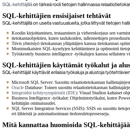
SQL-kehittäjillä
on tärkeä rooli tietojen hallinnassa relaatiotieto
SQL-kehittäjien ensisijaiset tehtävät
SQL-kehittäjillä on useita vastuualueita, jotka liittyvät tietojen ha
Koodin kirjoittaminen, testaaminen ja virheenkorjaus sen varmistami
tietokantaobjektien, kuten taulukoiden, tallennettujen proseduur
Tiivis yhteistyö tietokannan ylläpitäjien kanssa tietokannan opt
Monimutkaisten SQL-kyselyjen kehittäminen ja optimointi tietoje
Työskentely business intelligence -työkalujen kanssa sellaisten vi
SQL-kehittäjien käyttämät työkalut ja alus
SQL-kehittäjät käyttävät erilaisia työkaluja ja alustoja työtehtävi
Microsoft SQL Server: Suosittu relaatiotietokannan hallintajärjes
Oracle
Database: Toinen suosittu relaatiotietokannan hallintajärjes
Integroidut kehitysympäristöt (IDE)
: Visual Studion kaltaiset oh
Business Intelligence -työkalut: Ohjelmistotyökalut, kuten Power B
kehittäjän ominaisuudet.
SQL Server Integration Services (SSIS): SSIS on suosittu tietoje
eri lähteistä ja automatisoimaan tiedonsiirtoprosesseja.
Mitä kannattaa huomioida SQL-kehittäjää