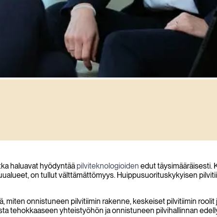
jotka haluavat hyödyntää
pilviteknologioiden
edut täysimääräisesti. K
stuualueet, on tullut välttämättömyys. Huippusuorituskykyisen pilviti
ten onnistuneen pilvitiimin rakenne, keskeiset pilvitiimin roolit j
a tehokkaaseen yhteistyöhön ja onnistuneen pilvihallinnan edellyt