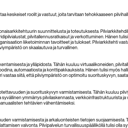
 keskeiset roolit ja vastuut, joita tarvitaan tehokkaaseen pilvihall
naisarkkitehtuurin suunnittelusta ja toteutuksesta. Pilviarkkitehdillä 
ybridipilvialustat, pilvitallennusratkaisut ja verkottuminen. Hänen tu
anisaation liiketoiminnan tavoitteet ja tulokset. Pilviarkkitehti vas
viympäristö on skaalautuva ja turvallinen.
rakentamisesta ja ylläpidosta. Tähän kuuluu virtuaalikoneiden, pilvi
ta koodina, automaatiosta ja konttipakkauksista. Hänen tulisi myös hal
öri vastaa siitä, että pilviympäristö on optimoitu suorituskyvyn, s
 luotettavuuden ja suorituskyvyn varmistamisesta. Tähän kuuluu pi
lla syvällinen ymmärrys pilvilaskennasta, verkkoinfrastruktuurista ja
 manuaalisten tehtävien vähentämiseksi.
lisuuden varmistamisesta ja arkaluonteisten tietojen suojaamisesta.
tamisen valvonta. Pilvipalvelun turvallisuuspäälliköllä tulisi olla 