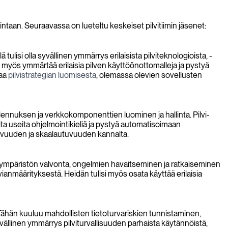
intaan. Seuraavassa on lueteltu keskeiset pilvitiimin jäsenet:
tulisi olla syvällinen ymmärrys erilaisista pilviteknologioista, -
lisi myös ymmärtää erilaisia pilven käyttöönottomalleja ja pystyä
taa
pilvistrategian luomisesta
, olemassa olevien sovellusten
tallennuksen ja verkkokomponenttien luominen ja hallinta. Pilvi-
lita useita ohjelmointikieliä ja pystyä automatisoimaan
aatavuuden ja skaalautuvuuden kannalta.
lviympäristön valvonta, ongelmien havaitseminen ja ratkaiseminen
 vianmäärityksestä. Heidän tulisi myös osata käyttää erilaisia
 Tähän kuuluu mahdollisten tietoturvariskien tunnistaminen,
syvällinen ymmärrys pilviturvallisuuden parhaista käytännöistä,