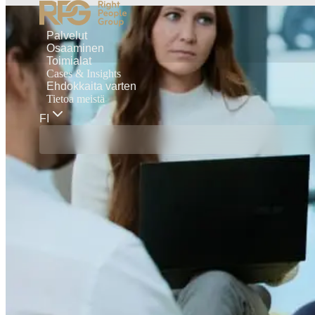
Palvelut
Osaaminen
Toimialat
Cases & Insights
Ehdokkaita varten
Tietoa meistä
FI