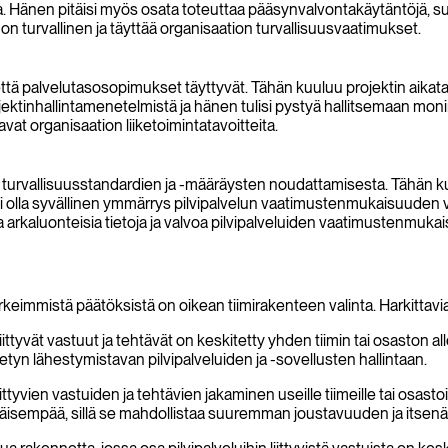
Hänen pitäisi myös osata toteuttaa pääsynvalvontakäytäntöjä, suoj
tö on turvallinen ja täyttää organisaation turvallisuusvaatimukset.
että palvelutasosopimukset täyttyvät. Tähän kuuluu projektin aikata
rojektinhallintamenetelmistä ja hänen tulisi pystyä hallitsemaan moni
avat organisaation liiketoimintatavoitteita.
ekä turvallisuusstandardien ja -määräysten noudattamisesta. Tähä
 olla syvällinen ymmärrys pilvipalvelun vaatimustenmukaisuuden va
rkaluonteisia tietoja ja valvoa pilvipalveluiden vaatimustenmukais
immistä päätöksistä on oikean tiimirakenteen valinta. Harkittavia pi
ittyvät vastuut ja tehtävät on keskitetty yhden tiimin tai osaston all
itetyn lähestymistavan pilvipalveluiden ja -sovellusten hallintaan.
ttyvien vastuiden ja tehtävien jakaminen useille tiimeille tai osastoi
äisempää, sillä se mahdollistaa suuremman joustavuuden ja itsenäis