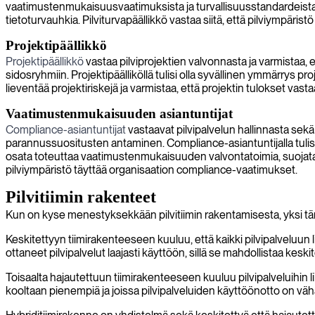
vaatimustenmukaisuusvaatimuksista ja turvallisuusstandardeista. 
tietoturvauhkia. Pilviturvapäällikkö vastaa siitä, että pilviympäris
Projektipäällikkö
Projektipäällikkö
vastaa pilviprojektien valvonnasta ja varmistaa, 
sidosryhmiin. Projektipäälliköllä tulisi olla syvällinen ymmärrys p
lieventää projektiriskejä ja varmistaa, että projektin tulokset vasta
Vaatimustenmukaisuuden asiantuntijat
Compliance-asiantuntijat
vastaavat pilvipalvelun hallinnasta s
parannussuositusten antaminen. Compliance-asiantuntijalla tulisi
osata toteuttaa vaatimustenmukaisuuden valvontatoimia, suojata a
pilviympäristö täyttää organisaation compliance-vaatimukset.
Pilvitiimin rakenteet
Kun on kyse menestyksekkään pilvitiimin rakentamisesta, yksi tärke
Keskitettyyn tiimirakenteeseen kuuluu, että kaikki pilvipalveluun li
ottaneet pilvipalvelut laajasti käyttöön, sillä se mahdollistaa kesk
Toisaalta hajautettuun tiimirakenteeseen kuuluu pilvipalveluihin lii
kooltaan pienempiä ja joissa pilvipalveluiden käyttöönotto on väh