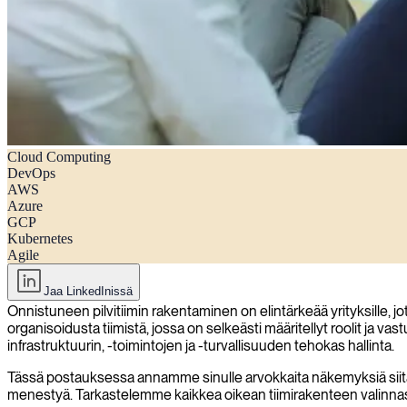
Cloud Computing
Menestyvän pilvitiimin rakentaminen: Rakenne, roolit ja vastuut
DevOps
AWS
Azure
GCP
Kubernetes
Agile
Jaa LinkedInissä
Onnistuneen pilvitiimin rakentaminen on elintärkeää yrityksille, 
organisoidusta tiimistä, jossa on selkeästi määritellyt roolit ja va
infrastruktuurin, -toimintojen ja -turvallisuuden tehokas hallinta.
Tässä postauksessa annamme sinulle arvokkaita näkemyksiä siitä, mi
menestyä. Tarkastelemme kaikkea oikean tiimirakenteen valinnast