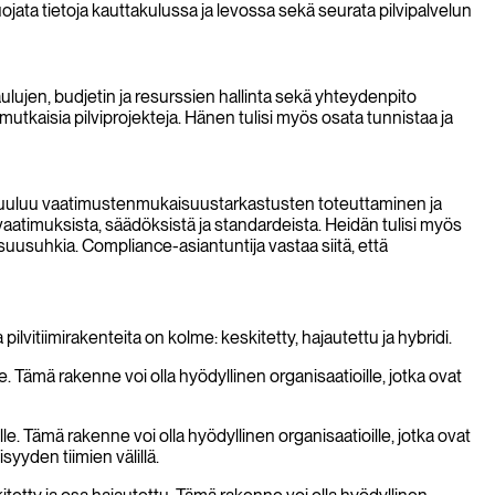
ata tietoja kauttakulussa ja levossa sekä seurata pilvipalvelun
ulujen, budjetin ja resurssien hallinta sekä yhteydenpito
mutkaisia pilviprojekteja. Hänen tulisi myös osata tunnistaa ja
n kuuluu vaatimustenmukaisuustarkastusten toteuttaminen ja
atimuksista, säädöksistä ja standardeista. Heidän tulisi myös
uusuhkia. Compliance-asiantuntija vastaa siitä, että
lvitiimirakenteita on kolme: keskitetty, hajautettu ja hybridi.
e. Tämä rakenne voi olla hyödyllinen organisaatioille, jotka ovat
lle. Tämä rakenne voi olla hyödyllinen organisaatioille, jotka ovat
yyden tiimien välillä.