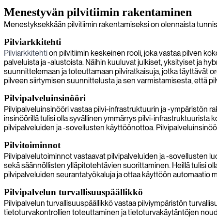
Menestyvän pilvitiimin rakentaminen
Menestyksekkään pilvitiimin rakentamiseksi on olennaista tunnistaa
Pilviarkkitehti
Pilviarkkitehti
on pilvitiimin keskeinen rooli, joka vastaa pilven koko
palveluista ja -alustoista. Näihin kuuluvat julkiset, yksityiset ja h
suunnittelemaan ja toteuttamaan pilviratkaisuja, jotka täyttävät org
pilveen siirtymisen suunnittelusta ja sen varmistamisesta, että pil
Pilvipalveluinsinööri
Pilvipalveluinsinööri vastaa pilvi-infrastruktuurin ja -ympäristön 
insinöörillä tulisi olla syvällinen ymmärrys pilvi-infrastruktuuris
pilvipalveluiden ja -sovellusten käyttöönottoa. Pilvipalveluinsinö
Pilvitoiminnot
Pilvipalvelutoiminnot vastaavat pilvipalveluiden ja -sovellusten
sekä säännöllisten ylläpitotehtävien suorittaminen. Heillä tulisi o
pilvipalveluiden seurantatyökaluja ja ottaa käyttöön automaatio
Pilvipalvelun turvallisuuspäällikkö
Pilvipalvelun turvallisuuspäällikkö vastaa pilviympäristön turval
tietoturvakontrollien toteuttaminen ja tietoturvakäytäntöjen noudat