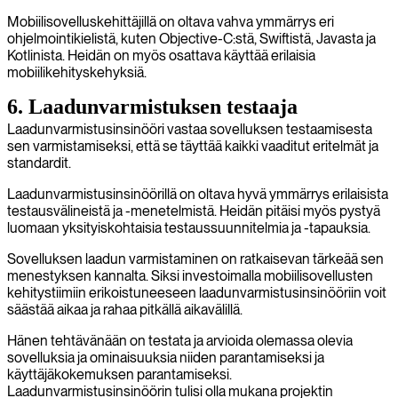
Mobiilisovelluskehittäjillä on oltava vahva ymmärrys eri
ohjelmointikielistä, kuten Objective-C:stä, Swiftistä, Javasta ja
Kotlinista. Heidän on myös osattava käyttää erilaisia
mobiilikehityskehyksiä.
6. Laadunvarmistuksen testaaja
Laadunvarmistusinsinööri vastaa sovelluksen testaamisesta
sen varmistamiseksi, että se täyttää kaikki vaaditut eritelmät ja
standardit.
Laadunvarmistusinsinöörillä on oltava hyvä ymmärrys erilaisista
testausvälineistä ja -menetelmistä. Heidän pitäisi myös pystyä
luomaan yksityiskohtaisia testaussuunnitelmia ja -tapauksia.
Sovelluksen laadun varmistaminen on ratkaisevan tärkeää sen
menestyksen kannalta. Siksi investoimalla mobiilisovellusten
kehitystiimiin erikoistuneeseen laadunvarmistusinsinööriin voit
säästää aikaa ja rahaa pitkällä aikavälillä.
Hänen tehtävänään on testata ja arvioida olemassa olevia
sovelluksia ja ominaisuuksia niiden parantamiseksi ja
käyttäjäkokemuksen parantamiseksi.
Laadunvarmistusinsinöörin tulisi olla mukana projektin