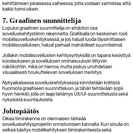
kehittämisen jokaisessa vaiheessa, jotta voidaan varmistaa, että
kaikki toimii oikein.
7. Graafinen suunnittelija
Lopuksi graafinen suunnittelija on ehdoton osa
sovelluskehitystiimin rakennetta. Grafiikalla on keskeinen rooli
mobiilisovelluskehityksessä, ja jos haluat luoda täysimittaisen
mobiilisovelluksen, haluat parhaat mahdolliset suunnitelmat.
Joillakin mobiilisovellusten kehitysyrityksillä on tapana keskittyä
koodaukseen ja sovelluksen ominaisuuksiin liittyviin
näkökohtiin, mikä on hienoa, mutta joskus unohdetaan
visuaalisesti houkuttelevan sovelluksen merkitys.
Nykyaikaisessa sovelluskehityksessä kiinnitetään kriittistä
huomiota graafiseen suunnitteluun, ja tähän tehtävään sopii
hyvin henkilö, jolla on laaja tietämys UX/UI-suunnittelusta sekä
nykyisistä suuntauksista.
Johtopäätös
Oikea tiimirakenne on olennaisen tärkeää
sovelluskehitysprojektin onnistumisen kannalta. Kun sinulla on
selkeä käsitys mobiilikehityksen tiimirakenteesta sekä