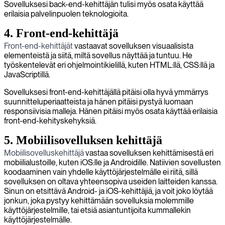
Sovelluksesi back-end-kehittäjän tulisi myös osata käyttää
erilaisia palvelinpuolen teknologioita.
4. Front-end-kehittäjä
Front-end-kehittäjät
vastaavat sovelluksen visuaalisista
elementeistä ja siitä, miltä sovellus näyttää ja tuntuu. He
työskentelevät eri ohjelmointikielillä, kuten HTML:llä, CSS:llä ja
JavaScriptillä.
Sovelluksesi front-end-kehittäjällä pitäisi olla hyvä ymmärrys
suunnitteluperiaatteista ja hänen pitäisi pystyä luomaan
responsiivisia malleja. Hänen pitäisi myös osata käyttää erilaisia
front-end-kehityskehyksiä.
5. Mobiilisovelluksen kehittäjä
Mobiilisovelluskehittäjä
vastaa sovelluksen kehittämisestä eri
mobiilialustoille, kuten iOS:lle ja Androidille. Natiivien sovellusten
koodaaminen vain yhdelle käyttöjärjestelmälle ei riitä, sillä
sovelluksen on oltava yhteensopiva useiden laitteiden kanssa.
Sinun on etsittävä Android- ja iOS-kehittäjiä, ja voit joko löytää
jonkun, joka pystyy kehittämään sovelluksia molemmille
käyttöjärjestelmille, tai etsiä asiantuntijoita kummallekin
käyttöjärjestelmälle.