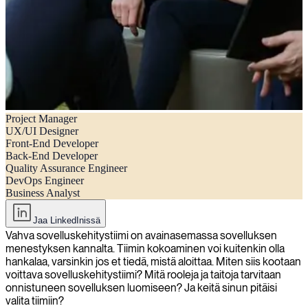
Project Manager
Avainjäsenet, jotka sinun tulisi ottaa sovelluskehitystiimiinne
UX/UI Designer
Front-End Developer
Back-End Developer
Quality Assurance Engineer
DevOps Engineer
Business Analyst
Jaa LinkedInissä
Vahva sovelluskehitystiimi on avainasemassa sovelluksen
menestyksen kannalta. Tiimin kokoaminen voi kuitenkin olla
hankalaa, varsinkin jos et tiedä, mistä aloittaa. Miten siis kootaan
voittava sovelluskehitystiimi? Mitä rooleja ja taitoja tarvitaan
onnistuneen sovelluksen luomiseen? Ja keitä sinun pitäisi
valita tiimiin?