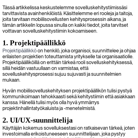
Tässä artikkelissa keskustelemme sovelluskehitystiimissäsi
tarvittavista avainhenkilöistä. Käsittelemme eri rooleja ja taitoja,
joita tarvitaan mobiilisovellusten kehitysprosessin aikana, ja
tämän artikkelin lopussa sinulla on kaikki tiedot, joita tarvitset
voittavan sovelluskehitystiimin kokoamiseen.
1. Projektipäällikkö
Projektipäällikkö
on henkilö, joka organisoi, suunnittelee ja ohjaa
erilaisten projektien toteuttamista yritykselle tai organisaatiolle.
Projektipäälliköillä on erittäin tärkeä rooli sovelluskehityksessä,
sillä heidän vastuullaan on varmistaa, että
sovelluskehitysprosessi sujuu sujuvasti ja suunnitelmien
mukaan.
Hyvän mobiilisovelluskehityksen projektipäällikön tulisi pystyä
kommunikoimaan tehokkaasti sekä kehitystiimin että asiakkaan
kanssa. Hänellä tulisi myös olla hyvä ymmärrys
projektinhallintatyökaluista ja -menetelmistä.
2. UI/UX-suunnittelija
Käyttäjän kokemus sovelluksestasi on ratkaisevan tärkeä, joten
investoimalla erikoistuneeseen suunnittelijaan, joka pystyy