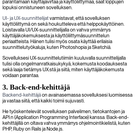
parantamaan käyttäjävirtaa ja käyttöliittymää, saat loppujen
lopuksi onnistuneen sovelluksen.
UI- ja UX-suunnittelijat
varmistavat, että sovelluksen
käyttöliittymä on sekä houkutteleva että helppokäyttöinen.
Loistavalla UI/UX-suunnittelijalla on vahva ymmärrys
käyttäjäkokemuksesta ja käyttöliittymäsuunnittelun
periaatteista. Hänen tulisi myös osata käyttää erilaisia
suunnittelutyökaluja, kuten Photoshopia ja Sketchiä.
Sovelluksesi UX-suunnittelutiimiin kuuluvalla suunnittelijalla
tulisi olla ongelmanratkaisukykyä, kokemusta koodauksesta
sekä laaja tietämys UX:stä ja siitä, miten käyttäjäkokemusta
voidaan parantaa.
3. Back-end-kehittäjä
Backend-kehittäjä
on avainasemassa sovelluksesi luomisessa
ja vastaa siitä, että kaikki toimii sujuvasti.
He työskentelevät sovelluksen palvelimen, tietokantojen ja
API:n (Application Programming Interface) kanssa. Back-end-
kehittäjillä on oltava vahva ymmärrys ohjelmointikielistä, kuten
PHP, Ruby on Rails ja Node.js.