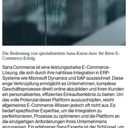
Sana E-Commerce-Entwicklung
Die Bedeutung von spezialisiertem Sana-Know-how für Ihren E-
Commerce-Erfolg
Wir bieten Sana-Expertise an, um Ihre E-Commerce-Plattform zu
optimieren und so Ihre Online-Vertriebsmöglichkeiten durch
Sana Commerce ist eine leistungsstarke E-Commerce-
nahtlose Integration in Ihr ERP-System zu verbessern.
Lösung, die sich durch ihre nahtlose Integration in ERP-
Systeme wie Microsoft Dynamics und SAP auszeichnet. Diese
enge Verknüpfung ermöglicht es Unternehmen, komplexe
Geschäftsprozesse direkt online abzubilden und ihren Kunden
ein personalisiertes, effizientes Einkaufserlebnis zu bieten. Um
das volle Potenzial dieser Plattform auszuschöpfen, reicht
allgemeines E-Commerce-Wissen jedoch oft nicht aus. Es
bedarf spezifischer Expertise, um die Integration zu
perfektionieren, Prozesse zu optimieren und die Plattform an
die einzigartigen Anforderungen Ihres Unternehmens
anzupassen. Ein erfahrener Sana Experte ist der Schlüssel, um