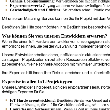
Genaue Übereinstimmung:
Wir verbinden Sie mit dem richtigen
Expertennetzwerk:
Zugang zu einem vertrauenswürdigen Netzwe
Geschwindigkeit und Effizienz:
Sie erhalten schnell Profile v
Mit unserem Matching-Service können Sie Ihr Projekt mit dem Ver
Benötigen Sie Hilfe oder möchten Ihre Bedürfnisse besprechen? 
Was können Sie von unseren Entwicklern erwarten?
Wenn Sie einen IoT-Hardwareentwickler von uns engagieren, stell
ermöglicht es ihnen, Sie bei der Auswahl und Implementierung d
Unsere Entwickler arbeiten daran, Ineffizienzen in aktuellen tec
zu steigern, Projektzeiten einzuhalten, Ressourcen effektiv zu 
zu bedienen, um eine schnelle Adoption mit minimaler Unterbrec
Ihre Expertise hilft Ihnen, Ihre Ziele zu erreichen und zu übertre
Expertise in allen IoT-Projekttypen
Unsere Entwickler sind bereit, sich den einzigartigen Herausfo
richtigen Experten für Sie:
IoT-Hardwareentwicklung:
Benötigen Sie ein von Grund auf ne
Hardwarelösungen, die auf Ihr Geschäftsmodell zugeschnitten si
Upgrades und Verbesserungen:
Wenn es Zeit ist, neue Funkti