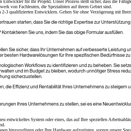
 Entwickler für Ihr Projekt. Unser Prozess stellt sicher, dass die Fähig
rk von Fachleuten, die Spezialisten auf ihrem Gebiet sind.
on 2-3 qualifizierten Entwicklern. Gehen Sie ohne Verzögerung mit Ihre
trauen starten, dass Sie die richtige Expertise zur Unterstützung
Kontaktieren Sie uns, indem Sie das obige Formular ausfüllen.
en Sie sicher, dass Ihr Unternehmen auf verbesserte Leistung und 
er besten Hardwarelösungen für Ihre spezifischen Bedürfnisse zu
hnologischen Workflows zu identifizieren und zu beheben. Sie setz
verwalten und im Budget zu bleiben, wodurch unnötiger Stress red
hung sicherzustellen.
ffen, die Effizienz und Rentabilität Ihres Unternehmens zu steigern 
rderungen Ihres Unternehmens zu stellen, sei es eine Neuentwickl
u entwickeltes System oder eines, das auf Ihre speziellen Arbeitsabläu
nd.
onen hinzuzufügen oder Ihre Hardware aufzurüsten, sorgen unsere Spezia