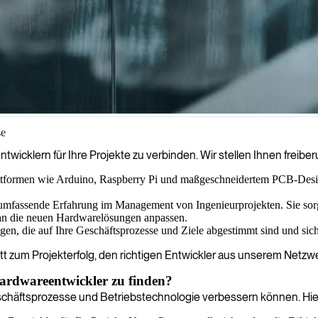
se
Projekterfolg zu führen und einen nahtlosen Weg vom Konzept zum mar
wicklern für Ihre Projekte zu verbinden. Wir stellen Ihnen freiberu
ttformen wie Arduino, Raspberry Pi und maßgeschneidertem PCB-Design
fassende Erfahrung im Management von Ingenieurprojekten. Sie sorgen d
 an die neuen Hardwarelösungen anpassen.
en, die auf Ihre Geschäftsprozesse und Ziele abgestimmt sind und sicher
ritt zum Projekterfolg, den richtigen Entwickler aus unserem Netzwe
Hardwareentwickler zu finden?
schäftsprozesse und Betriebstechnologie verbessern können. Hier i