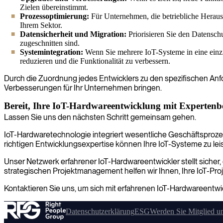
Zielen übereinstimmt.
Prozessoptimierung:
Für Unternehmen, die betriebliche Herausf
Ihrem Sektor.
Datensicherheit und Migration:
Priorisieren Sie den Datensch
zugeschnitten sind.
Systemintegration:
Wenn Sie mehrere IoT-Systeme in eine einzig
reduzieren und die Funktionalität zu verbessern.
Durch die Zuordnung jedes Entwicklers zu den spezifischen Anfor
Verbesserungen für Ihr Unternehmen bringen.
Bereit, Ihre IoT-Hardwareentwicklung mit Expertenb
Lassen Sie uns den nächsten Schritt gemeinsam gehen.
IoT-Hardwaretechnologie integriert wesentliche Geschäftsproz
richtigen Entwicklungsexpertise können Ihre IoT-Systeme zu lei
Unser Netzwerk erfahrener IoT-Hardwareentwickler stellt sicher, 
strategischen Projektmanagement helfen wir Ihnen, Ihre IoT-Pro
Kontaktieren Sie uns, um sich mit erfahrenen IoT-Hardwareentwi
Datenschutzerklärung
ESG
Werden Sie Mitglied u