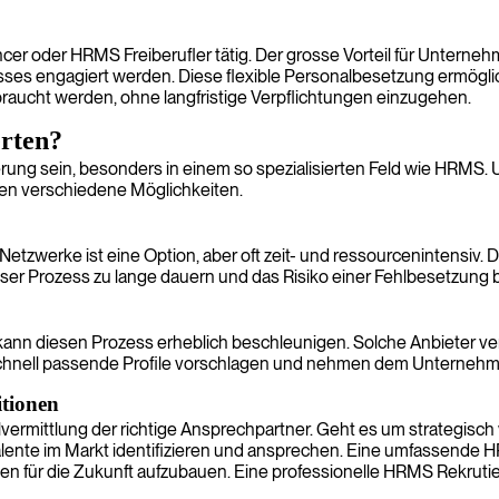
r oder HRMS Freiberufler tätig. Der grosse Vorteil für Unternehmen 
sses engagiert werden. Diese flexible Personalbesetzung ermöglic
braucht werden, ohne langfristige Verpflichtungen einzugehen.
rten?
erung sein, besonders in einem so spezialisierten Feld wie HRMS
en verschiedene Möglichkeiten.
tzwerke ist eine Option, aber oft zeit- und ressourcenintensiv. Di
ser Prozess zu lange dauern und das Risiko einer Fehlbesetzung 
kann diesen Prozess erheblich beschleunigen. Solche Anbieter ve
chnell passende Profile vorschlagen und nehmen dem Unternehm
tionen
vermittlung der richtige Ansprechpartner. Geht es um strategisc
lente im Markt identifizieren und ansprechen. Eine umfassende 
n für die Zukunft aufzubauen. Eine professionelle HRMS Rekrutier