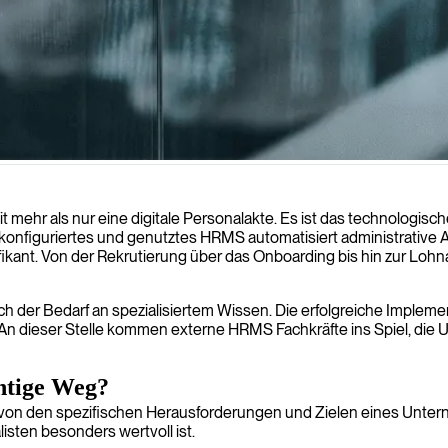
sse mit unseren erfahrenen HRMS-Spezialisten, die Systeme für eine 
hr als nur eine digitale Personalakte. Es ist das technologisc
onfiguriertes und genutztes HRMS automatisiert administrative Auf
ikant. Von der Rekrutierung über das Onboarding bis hin zur Lo
h der Bedarf an spezialisiertem Wissen. Die erfolgreiche Implem
. An dieser Stelle kommen externe HRMS Fachkräfte ins Spiel, die 
htige Weg?
von den spezifischen Herausforderungen und Zielen eines Unterne
sten besonders wertvoll ist.