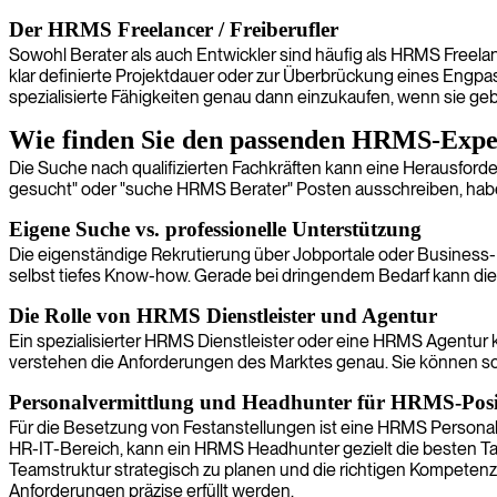
Der HRMS Freelancer / Freiberufler
Sowohl Berater als auch Entwickler sind häufig als HRMS Freelance
klar definierte Projektdauer oder zur Überbrückung eines Engpa
spezialisierte Fähigkeiten genau dann einzukaufen, wenn sie ge
Wie finden Sie den passenden HRMS-Expe
Die Suche nach qualifizierten Fachkräften kann eine Herausford
gesucht" oder "suche HRMS Berater" Posten ausschreiben, hab
Eigene Suche vs. professionelle Unterstützung
Die eigenständige Rekrutierung über Jobportale oder Business-Ne
selbst tiefes Know-how. Gerade bei dringendem Bedarf kann die
Die Rolle von HRMS Dienstleister und Agentur
Ein spezialisierter HRMS Dienstleister oder eine HRMS Agentur 
verstehen die Anforderungen des Marktes genau. Sie können s
Personalvermittlung und Headhunter für HRMS-Posi
Für die Besetzung von Festanstellungen ist eine HRMS Personal
HR-IT-Bereich, kann ein HRMS Headhunter gezielt die besten Ta
Teamstruktur strategisch zu planen und die richtigen Kompetenze
Anforderungen präzise erfüllt werden.