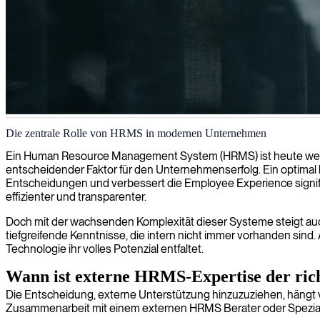
Implementierung und Verwaltung von Personalmanagementsystemen
Die zentrale Rolle von HRMS in modernen Unternehmen
Wir unterstützen Organisationen bei der Optimierung ihrer HR-Proze
Ein Human Resource Management System (HRMS) ist heute weit me
implementieren und betreuen können.
entscheidender Faktor für den Unternehmenserfolg. Ein optimal k
Entscheidungen und verbessert die Employee Experience signif
effizienter und transparenter.
Doch mit der wachsenden Komplexität dieser Systeme steigt auc
tiefgreifende Kenntnisse, die intern nicht immer vorhanden sind
Technologie ihr volles Potenzial entfaltet.
Wann ist externe HRMS-Expertise der ric
Die Entscheidung, externe Unterstützung hinzuzuziehen, hängt 
Zusammenarbeit mit einem externen HRMS Berater oder Speziali