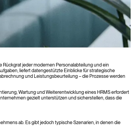
bessere Verwaltung von Mitarbeiterdaten und Personalmanagement
he Rückgrat jeder modernen Personalabteilung und ein
gaben, liefert datengestützte Einblicke für strategische
hnabrechnung und Leistungsbeurteilung – die Prozesse werden
entierung, Wartung und Weiterentwicklung eines HRMS erfordert
Unternehmen gezielt unterstützen und sicherstellen, dass die
hmens ab. Es gibt jedoch typische Szenarien, in denen die