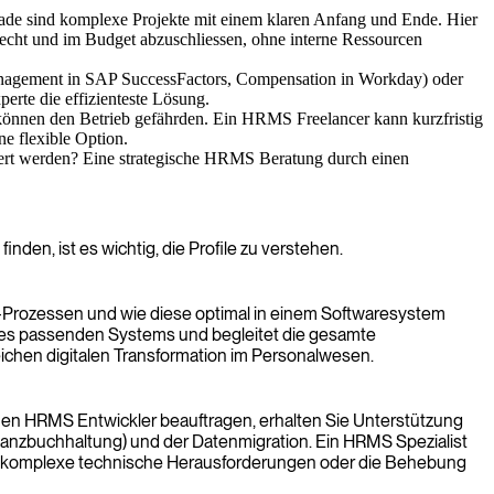
de sind komplexe Projekte mit einem klaren Anfang und Ende. Hier
recht und im Budget abzuschliessen, ohne interne Ressourcen
nagement in SAP SuccessFactors, Compensation in Workday) oder
erte die effizienteste Lösung.
önnen den Betrieb gefährden. Ein HRMS Freelancer kann kurzfristig
ne flexible Option.
iert werden? Eine strategische HRMS Beratung durch einen
den, ist es wichtig, die Profile zu verstehen.
R-Prozessen und wie diese optimal in einem Softwaresystem
l des passenden Systems und begleitet die gesamte
reichen digitalen Transformation im Personalwesen.
einen HRMS Entwickler beauftragen, erhalten Sie Unterstützung
inanzbuchhaltung) und der Datenmigration. Ein HRMS Spezialist
s um komplexe technische Herausforderungen oder die Behebung