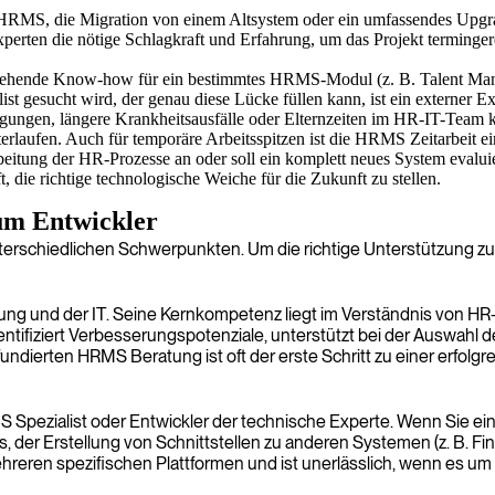
HRMS, die Migration von einem Altsystem oder ein umfassendes Upgra
xperten die nötige Schlagkraft und Erfahrung, um das Projekt terminge
efgehende Know-how für ein bestimmtes HRMS-Modul (z. B. Talent Ma
gesucht wird, der genau diese Lücke füllen kann, ist ein externer Exp
ungen, längere Krankheitsausfälle oder Elternzeiten im HR-IT-Team k
terlaufen. Auch für temporäre Arbeitsspitzen ist die HRMS Zeitarbeit ei
eitung der HR-Prozesse an oder soll ein komplett neues System evalu
ft, die richtige technologische Weiche für die Zukunft zu stellen.
um Entwickler
rschiedlichen Schwerpunkten. Um die richtige Unterstützung zu fin
lung und der IT. Seine Kernkompetenz liegt im Verständnis von H
entifiziert Verbesserungspotenziale, unterstützt bei der Auswah
undierten HRMS Beratung ist oft der erste Schritt zu einer erfolg
RMS Spezialist oder Entwickler der technische Experte. Wenn Sie 
, der Erstellung von Schnittstellen zu anderen Systemen (z. B. F
mehreren spezifischen Plattformen und ist unerlässlich, wenn e