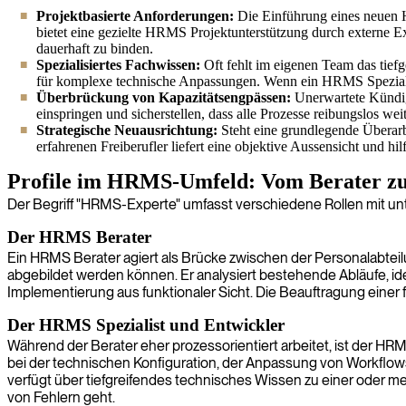
Projektbasierte Anforderungen:
Die Einführung eines neuen 
bietet eine gezielte HRMS Projektunterstützung durch externe E
dauerhaft zu binden.
Spezialisiertes Fachwissen:
Oft fehlt im eigenen Team das ti
für komplexe technische Anpassungen. Wenn ein HRMS Spezialist 
Überbrückung von Kapazitätsengpässen:
Unerwartete Kündig
einspringen und sicherstellen, dass alle Prozesse reibungslos wei
Strategische Neuausrichtung:
Steht eine grundlegende Überarb
erfahrenen Freiberufler liefert eine objektive Aussensicht und hil
Profile im HRMS-Umfeld: Vom Berater z
Der Begriff "HRMS-Experte" umfasst verschiedene Rollen mit unte
Der HRMS Berater
Ein HRMS Berater agiert als Brücke zwischen der Personalabtei
abgebildet werden können. Er analysiert bestehende Abläufe, id
Implementierung aus funktionaler Sicht. Die Beauftragung einer f
Der HRMS Spezialist und Entwickler
Während der Berater eher prozessorientiert arbeitet, ist der H
bei der technischen Konfiguration, der Anpassung von Workflows
verfügt über tiefgreifendes technisches Wissen zu einer oder 
von Fehlern geht.