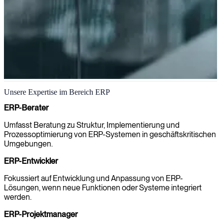
ERP
Unsere Expertise im Bereich ERP
Wir schaffen klare Orientierung in Ihrer Organisation, wenn ERP-
ERP-Berater
Systeme implementiert, weiterentwickelt oder in Geschäftsprozesse
integriert werden.
Umfasst Beratung zu Struktur, Implementierung und
Prozessoptimierung von ERP-Systemen in geschäftskritischen
Umgebungen.
ERP-Entwickler
Fokussiert auf Entwicklung und Anpassung von ERP-
Lösungen, wenn neue Funktionen oder Systeme integriert
werden.
ERP-Projektmanager