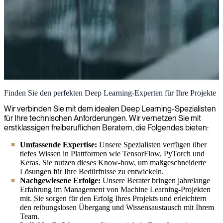
Deep learning
Finden Sie den perfekten Deep Learning-Experten für Ihre Projekte
Wir helfen Organisationen, die Leistungsfähigkeit des Deep
Wir verbinden Sie mit dem idealen Deep Learning-Spezialisten
Learnings zu nutzen, damit sie große Datenmengen analysieren und
für Ihre technischen Anforderungen. Wir vernetzen Sie mit
verborgene Muster für intelligentere Entscheidungsfindung
erstklassigen freiberuflichen Beratern, die Folgendes bieten:
aufdecken können. Unsere Experten können Sie bei der
Umfassende Expertise:
Unsere Spezialisten verfügen über
Implementierung neuronaler Netze begleiten, die Ihre
tiefes Wissen in Plattformen wie TensorFlow, PyTorch und
Geschäftsprozesse transformieren.
Keras. Sie nutzen dieses Know-how, um maßgeschneiderte
Lösungen für Ihre Bedürfnisse zu entwickeln.
Nachgewiesene Erfolge:
Unsere Berater bringen jahrelange
Erfahrung im Management von Machine Learning-Projekten
mit. Sie sorgen für den Erfolg Ihres Projekts und erleichtern
den reibungslosen Übergang und Wissensaustausch mit Ihrem
Team.