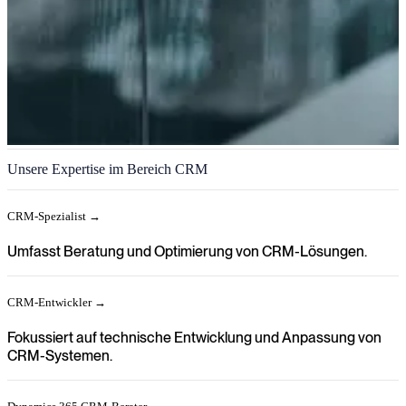
CRM
Unsere Expertise im Bereich CRM
Wir schaffen klare Orientierung in Ihrer Organisation, wenn
Kundenbeziehungen, Vertriebsprozesse und Kundendaten in
CRM-Spezialist →
modernen CRM-Lösungen zusammengeführt werden.
Umfasst Beratung und Optimierung von CRM-Lösungen.
CRM-Entwickler →
Fokussiert auf technische Entwicklung und Anpassung von
CRM-Systemen.