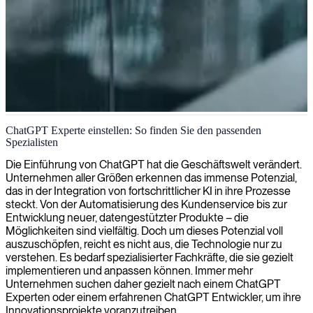
ChatGPT-Beratung und KI-Implementierung
ChatGPT Experte einstellen: So finden Sie den passenden
Spezialisten
Wir bieten spezialisierte ChatGPT-Beratung an, um Organisationen
dabei zu helfen, KI-gestützte Konversationstechnologie für
Die Einführung von ChatGPT hat die Geschäftswelt verändert.
verbesserte Kundenerlebnisse, Workflow-Automatisierung und
Unternehmen aller Größen erkennen das immense Potenzial,
Wettbewerbsvorteile zu nutzen.
das in der Integration von fortschrittlicher KI in ihre Prozesse
steckt. Von der Automatisierung des Kundenservice bis zur
Entwicklung neuer, datengestützter Produkte – die
Möglichkeiten sind vielfältig. Doch um dieses Potenzial voll
auszuschöpfen, reicht es nicht aus, die Technologie nur zu
verstehen. Es bedarf spezialisierter Fachkräfte, die sie gezielt
implementieren und anpassen können. Immer mehr
Unternehmen suchen daher gezielt nach einem ChatGPT
Experten oder einem erfahrenen ChatGPT Entwickler, um ihre
Innovationsprojekte voranzutreiben.