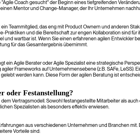
e "Agile Coach gesucht" der Beginn eines tiefgreifenden Veränderu
in einen Mentor und Change-Manager, der Ihr Unternehmen nachhalt
r ist ein Teammitglied, das eng mit Product Ownern und anderen St
-Praktiken und die Bereitschaft zur engen Kollaboration sind für ih
l und wartbar ist. Wenn Sie einen erfahrenen agilen Entwickler be
ortung für das Gesamtergebnis übernimmt.
t ein Agile Berater oder Agile Spezialist eine strategische Perspekt
 agiler Frameworks auf Unternehmensebene (z.B. SAFe, LeSS). Ein
gelebt werden kann. Diese Form der agilen Beratung ist entscheid
r oder Festanstellung?
ch dem Vertragsmodell. Sowohl festangestellte Mitarbeiter als auch 
ichen Spezialisten als besonders effektiv erwiesen.
 von Erfahrungen aus verschiedenen Unternehmen und Branchen mit.
tere Vorteile sind: