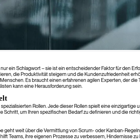
 optimieren und die Teamzusammenarbeit durch effiziente Planung und
s nur ein Schlagwort – sie ist ein entscheidender Faktor für den E
en, die Produktivität steigern und die Kundenzufriedenheit erhöh
 Menschen. Es braucht einen erfahrenen agilen Experten, der die Te
isten kann eine Herausforderung sein.
elt
 von spezialisierten Rollen. Jede dieser Rollen spielt eine einzigar
Schritt, um Ihren spezifischen Bedarf zu definieren und die richt
gabe geht weit über die Vermittlung von Scrum- oder Kanban-Regeln
 hilft Teams, ihre eigenen Prozesse zu verbessern, Hindernisse zu