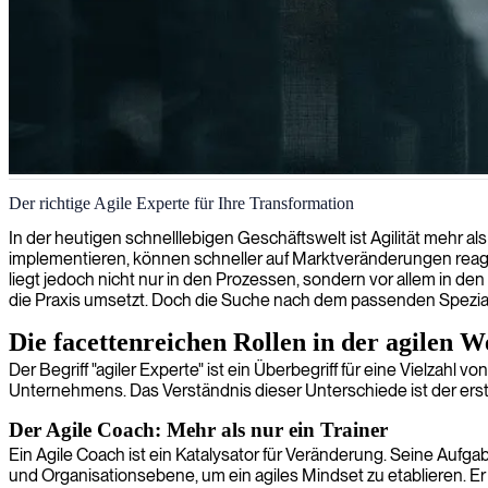
Agiles Projektmanagement
Der richtige Agile Experte für Ihre Transformation
Wir bringen erfahrene agile Projektmanager, um Ihre Lieferungen zu
In der heutigen schnelllebigen Geschäftswelt ist Agilität mehr al
implementieren, können schneller auf Marktveränderungen reagier
liegt jedoch nicht nur in den Prozessen, sondern vor allem in den
die Praxis umsetzt. Doch die Suche nach dem passenden Spezial
Die facettenreichen Rollen in der agilen W
Der Begriff "agiler Experte" ist ein Überbegriff für eine Vielzahl
Unternehmens. Das Verständnis dieser Unterschiede ist der erste 
Der Agile Coach: Mehr als nur ein Trainer
Ein Agile Coach ist ein Katalysator für Veränderung. Seine Auf
und Organisationsebene, um ein agiles Mindset zu etablieren. Er