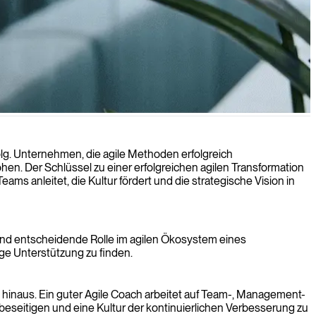
 Sprint-Management zu stärken.
rfolg. Unternehmen, die agile Methoden erfolgreich
en. Der Schlüssel zu einer erfolgreichen agilen Transformation
ams anleitet, die Kultur fördert und die strategische Vision in
tige und entscheidende Rolle im agilen Ökosystem eines
ige Unterstützung zu finden.
 hinaus. Ein guter Agile Coach arbeitet auf Team-, Management-
 beseitigen und eine Kultur der kontinuierlichen Verbesserung zu