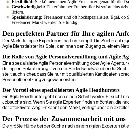
Flexibilität:
Sie können einen Agile Freelancer genau für die Da
Geschwindigkeit:
Ein erfahrener Freiberufler ist sofort einsatz
liefern.
Spezialisierung:
Freelancer sind oft hochspezialisiert. Egal, o
Freelancer-Markt werden Sie fündig.
Den perfekten Partner für Ihre agilen An
Der Markt für agile Experten ist hart umkämpft. Die Suche auf e
Agile Dienstleister ins Spiel, der Ihnen den Zugang zu einem Net
Die Rolle von Agile Personalvermittlung und Agile A
Eine spezialisierte Agile Personalvermittlung oder Agile Agen
der agilen Rekrutierung – von der Bedarfsanalyse über die Suche
stellt auch sicher, dass Sie nur mit qualifizierten Kandidaten spr
Personalbesetzung zu gewährleisten.
Der Vorteil eines spezialisierten Agile Headhunters
Ein Agile Headhunter geht noch einen Schritt weiter. Er sucht nic
Jobsuche sind. Wenn Sie agile Experten finden möchten, die nac
der effektivste Weg. Er kennt den Markt, verfügt über ein exzel
Der Prozess der Zusammenarbeit mit uns
Die größte Hürde bei der Suche nach einem agilen Experten ist es