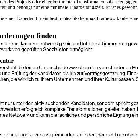
uer des Projekts oder einer bestimmten Transformationsphase engagiere
bereit und benötigt nur eine minimale Einarbeitungszeit. Er ist es gewo
b Sie einen Experten für ein bestimmtes Skalierungs-Framework oder ei
forderungen finden
igene Faust kann zeitaufwendig sein und führt nicht immer zum gew
zwerk von geprüften Spezialisten ermöglicht.
gentur
tur versteht die feinen Unterschiede zwischen den verschiedenen
 und Prüfung der Kandidaten bis hin zur Vertragsgestaltung. Eine 
echen, die wirklich zu Ihrem Unternehmen und Ihrer Kultur passen. S
ht nur unter den aktiv suchenden Kandidaten, sondern spricht geziel
hweislich erfolgreich komplexe Transformationen geleitet haben, 
lentes Netzwerk und kann die fachliche und persönliche Eignung ei
, schnell und zuverlässig jemanden zu finden, der nicht nur über 