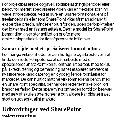
For projektbaserede opgaver, spidsbelastningsperioder eller
behov for meget specialiseret viden kan en fleksibel løsning
være at foretrække. Ved at hyre en SharePoint konsulent på
freelancebasis eller som SharePoint vikar får man adgang til
ekspertise præcis, når der er brug for den, uden de forpligtelser
der følger med en fastansættelse. Denne model for SharePoint
bemanding giver stor agilitet og er ofte mere
omkostningseffektiv for tidsafgrænsede initiativer.
Samarbejde med et specialiseret konsulenthus
For mange virksomheder er den hurtigste og sikreste vej til at
finde den rette kompetence at samarbejde med et
specialiseret SharePoint konsulenthus. Et bureau med fokus
på IT-rekruttering og bemanding har et etableret netværk af
kvalificerede kandidater og en dybdegående forståelse for
markedet. De kan hurtigt matche virksomhedens behov med
en SharePoint specialist, der har den rette tekniske profil og
brancheerfaring. Dette sparer virksomheden for tid og besvær
med selv at skulle søge, screene og validere kandidater fra et
stort og uoverskueligt marked.
Udfordringer ved SharePoint
rekruttering