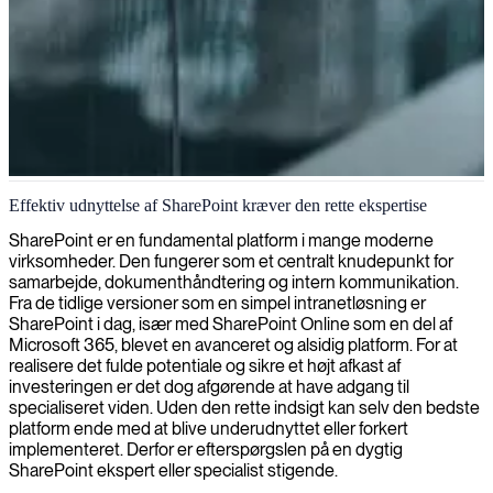
SharePoint-infrastrukturhåndtering
Effektiv udnyttelse af SharePoint kræver den rette ekspertise
Vi leverer SharePoint infrastruktur-ekspertise for at optimere din
SharePoint er en fundamental platform i mange moderne
platforms ydeevne, sikkerhed og skalerbarhed, samtidig med at vi
virksomheder. Den fungerer som et centralt knudepunkt for
sikrer problemfri samarbejde på tværs af din organisation.
samarbejde, dokumenthåndtering og intern kommunikation.
Fra de tidlige versioner som en simpel intranetløsning er
SharePoint i dag, især med SharePoint Online som en del af
Microsoft 365, blevet en avanceret og alsidig platform. For at
realisere det fulde potentiale og sikre et højt afkast af
investeringen er det dog afgørende at have adgang til
specialiseret viden. Uden den rette indsigt kan selv den bedste
platform ende med at blive underudnyttet eller forkert
implementeret. Derfor er efterspørgslen på en dygtig
SharePoint ekspert eller specialist stigende.