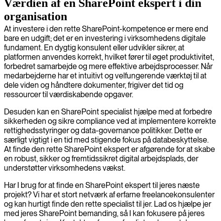
Værdien af en SharePoint ekspert i din
organisation
At investere i den rette SharePoint-kompetence er mere end
bare en udgift; det er en investering i virksomhedens digitale
fundament. En dygtig konsulent eller udvikler sikrer, at
platformen anvendes korrekt, hvilket fører til øget produktivitet,
forbedret samarbejde og mere effektive arbejdsprocesser. Når
medarbejderne har et intuitivt og velfungerende værktøj til at
dele viden og håndtere dokumenter, frigiver det tid og
ressourcer til værdiskabende opgaver.
Desuden kan en SharePoint specialist hjælpe med at forbedre
sikkerheden og sikre compliance ved at implementere korrekte
rettighedsstyringer og data-governance politikker. Dette er
særligt vigtigt i en tid med stigende fokus på databeskyttelse.
At finde den rette SharePoint ekspert er afgørende for at skabe
en robust, sikker og fremtidssikret digital arbejdsplads, der
understøtter virksomhedens vækst.
Har I brug for at finde en SharePoint ekspert til jeres næste
projekt? Vi har et stort netværk af erfarne freelancekonsulenter
og kan hurtigt finde den rette specialist til jer. Lad os hjælpe jer
med jeres SharePoint bemanding, så I kan fokusere på jeres