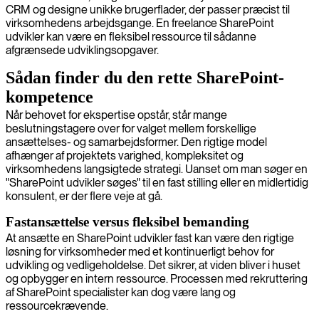
CRM og designe unikke brugerflader, der passer præcist til
virksomhedens arbejdsgange. En freelance SharePoint
udvikler kan være en fleksibel ressource til sådanne
afgrænsede udviklingsopgaver.
Sådan finder du den rette SharePoint-
kompetence
Når behovet for ekspertise opstår, står mange
beslutningstagere over for valget mellem forskellige
ansættelses- og samarbejdsformer. Den rigtige model
afhænger af projektets varighed, kompleksitet og
virksomhedens langsigtede strategi. Uanset om man søger en
"SharePoint udvikler søges" til en fast stilling eller en midlertidig
konsulent, er der flere veje at gå.
Fastansættelse versus fleksibel bemanding
At ansætte en SharePoint udvikler fast kan være den rigtige
løsning for virksomheder med et kontinuerligt behov for
udvikling og vedligeholdelse. Det sikrer, at viden bliver i huset
og opbygger en intern ressource. Processen med rekruttering
af SharePoint specialister kan dog være lang og
ressourcekrævende.