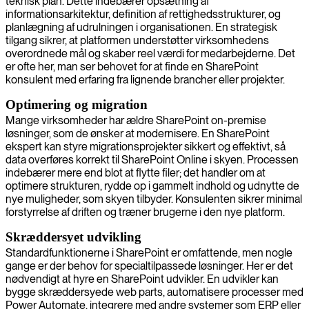
teknisk plan. Dette indebærer opsætning af
informationsarkitektur, definition af rettighedsstrukturer, og
planlægning af udrulningen i organisationen. En strategisk
tilgang sikrer, at platformen understøtter virksomhedens
overordnede mål og skaber reel værdi for medarbejderne. Det
er ofte her, man ser behovet for at finde en SharePoint
konsulent med erfaring fra lignende brancher eller projekter.
Optimering og migration
Mange virksomheder har ældre SharePoint on-premise
løsninger, som de ønsker at modernisere. En SharePoint
ekspert kan styre migrationsprojekter sikkert og effektivt, så
data overføres korrekt til SharePoint Online i skyen. Processen
indebærer mere end blot at flytte filer; det handler om at
optimere strukturen, rydde op i gammelt indhold og udnytte de
nye muligheder, som skyen tilbyder. Konsulenten sikrer minimal
forstyrrelse af driften og træner brugerne i den nye platform.
Skræddersyet udvikling
Standardfunktionerne i SharePoint er omfattende, men nogle
gange er der behov for specialtilpassede løsninger. Her er det
nødvendigt at hyre en SharePoint udvikler. En udvikler kan
bygge skræddersyede web parts, automatisere processer med
Power Automate, integrere med andre systemer som ERP eller