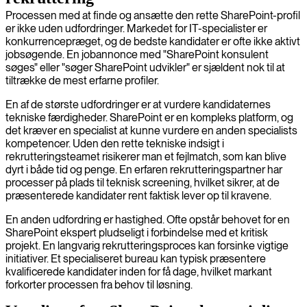
Processen med at finde og ansætte den rette SharePoint-profil
er ikke uden udfordringer. Markedet for IT-specialister er
konkurrencepræget, og de bedste kandidater er ofte ikke aktivt
jobsøgende. En jobannonce med "SharePoint konsulent
søges" eller "søger SharePoint udvikler" er sjældent nok til at
tiltrække de mest erfarne profiler.
En af de største udfordringer er at vurdere kandidaternes
tekniske færdigheder. SharePoint er en kompleks platform, og
det kræver en specialist at kunne vurdere en anden specialists
kompetencer. Uden den rette tekniske indsigt i
rekrutteringsteamet risikerer man et fejlmatch, som kan blive
dyrt i både tid og penge. En erfaren rekrutteringspartner har
processer på plads til teknisk screening, hvilket sikrer, at de
præsenterede kandidater rent faktisk lever op til kravene.
En anden udfordring er hastighed. Ofte opstår behovet for en
SharePoint ekspert pludseligt i forbindelse med et kritisk
projekt. En langvarig rekrutteringsproces kan forsinke vigtige
initiativer. Et specialiseret bureau kan typisk præsentere
kvalificerede kandidater inden for få dage, hvilket markant
forkorter processen fra behov til løsning.