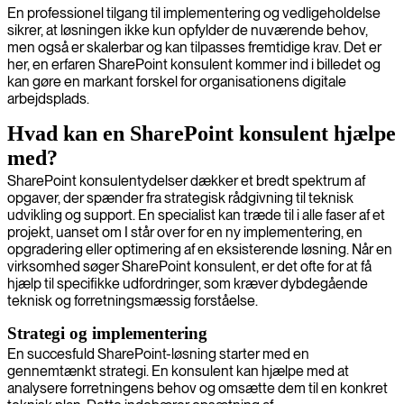
En professionel tilgang til implementering og vedligeholdelse
sikrer, at løsningen ikke kun opfylder de nuværende behov,
men også er skalerbar og kan tilpasses fremtidige krav. Det er
her, en erfaren SharePoint konsulent kommer ind i billedet og
kan gøre en markant forskel for organisationens digitale
arbejdsplads.
Hvad kan en SharePoint konsulent hjælpe
med?
SharePoint konsulentydelser dækker et bredt spektrum af
opgaver, der spænder fra strategisk rådgivning til teknisk
udvikling og support. En specialist kan træde til i alle faser af et
projekt, uanset om I står over for en ny implementering, en
opgradering eller optimering af en eksisterende løsning. Når en
virksomhed søger SharePoint konsulent, er det ofte for at få
hjælp til specifikke udfordringer, som kræver dybdegående
teknisk og forretningsmæssig forståelse.
Strategi og implementering
En succesfuld SharePoint-løsning starter med en
gennemtænkt strategi. En konsulent kan hjælpe med at
analysere forretningens behov og omsætte dem til en konkret