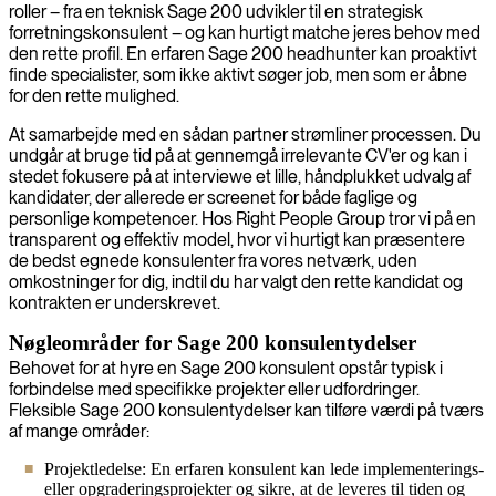
roller – fra en teknisk Sage 200 udvikler til en strategisk
forretningskonsulent – og kan hurtigt matche jeres behov med
den rette profil. En erfaren Sage 200 headhunter kan proaktivt
finde specialister, som ikke aktivt søger job, men som er åbne
for den rette mulighed.
At samarbejde med en sådan partner strømliner processen. Du
undgår at bruge tid på at gennemgå irrelevante CV'er og kan i
stedet fokusere på at interviewe et lille, håndplukket udvalg af
kandidater, der allerede er screenet for både faglige og
personlige kompetencer. Hos Right People Group tror vi på en
transparent og effektiv model, hvor vi hurtigt kan præsentere
de bedst egnede konsulenter fra vores netværk, uden
omkostninger for dig, indtil du har valgt den rette kandidat og
kontrakten er underskrevet.
Nøgleområder for Sage 200 konsulentydelser
Behovet for at hyre en Sage 200 konsulent opstår typisk i
forbindelse med specifikke projekter eller udfordringer.
Fleksible Sage 200 konsulentydelser kan tilføre værdi på tværs
af mange områder:
Projektledelse: En erfaren konsulent kan lede implementerings-
eller opgraderingsprojekter og sikre, at de leveres til tiden og