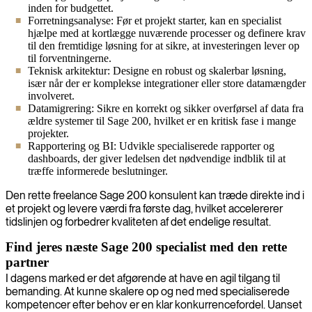
inden for budgettet.
Forretningsanalyse: Før et projekt starter, kan en specialist
hjælpe med at kortlægge nuværende processer og definere krav
til den fremtidige løsning for at sikre, at investeringen lever op
til forventningerne.
Teknisk arkitektur: Designe en robust og skalerbar løsning,
især når der er komplekse integrationer eller store datamængder
involveret.
Datamigrering: Sikre en korrekt og sikker overførsel af data fra
ældre systemer til Sage 200, hvilket er en kritisk fase i mange
projekter.
Rapportering og BI: Udvikle specialiserede rapporter og
dashboards, der giver ledelsen det nødvendige indblik til at
træffe informerede beslutninger.
Den rette freelance Sage 200 konsulent kan træde direkte ind i
et projekt og levere værdi fra første dag, hvilket accelererer
tidslinjen og forbedrer kvaliteten af det endelige resultat.
Find jeres næste Sage 200 specialist med den rette
partner
I dagens marked er det afgørende at have en agil tilgang til
bemanding. At kunne skalere op og ned med specialiserede
kompetencer efter behov er en klar konkurrencefordel. Uanset