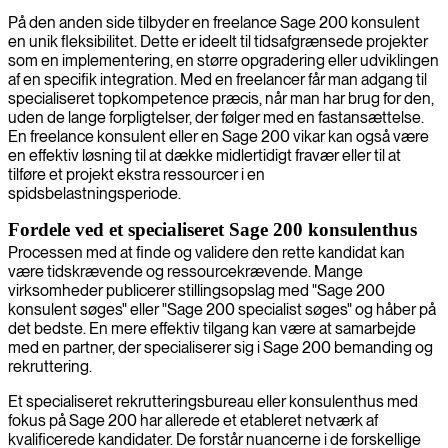
På den anden side tilbyder en freelance Sage 200 konsulent
en unik fleksibilitet. Dette er ideelt til tidsafgrænsede projekter
som en implementering, en større opgradering eller udviklingen
af en specifik integration. Med en freelancer får man adgang til
specialiseret topkompetence præcis, når man har brug for den,
uden de lange forpligtelser, der følger med en fastansættelse.
En freelance konsulent eller en Sage 200 vikar kan også være
en effektiv løsning til at dække midlertidigt fravær eller til at
tilføre et projekt ekstra ressourcer i en
spidsbelastningsperiode.
Fordele ved et specialiseret Sage 200 konsulenthus
Processen med at finde og validere den rette kandidat kan
være tidskrævende og ressourcekrævende. Mange
virksomheder publicerer stillingsopslag med "Sage 200
konsulent søges" eller "Sage 200 specialist søges" og håber på
det bedste. En mere effektiv tilgang kan være at samarbejde
med en partner, der specialiserer sig i Sage 200 bemanding og
rekruttering.
Et specialiseret rekrutteringsbureau eller konsulenthus med
fokus på Sage 200 har allerede et etableret netværk af
kvalificerede kandidater. De forstår nuancerne i de forskellige