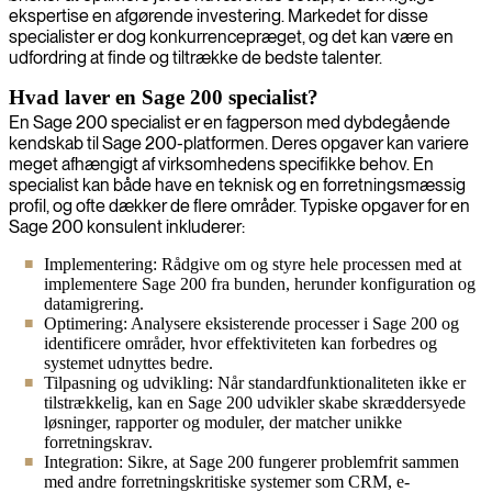
ekspertise en afgørende investering. Markedet for disse
specialister er dog konkurrencepræget, og det kan være en
udfordring at finde og tiltrække de bedste talenter.
Hvad laver en Sage 200 specialist?
En Sage 200 specialist er en fagperson med dybdegående
kendskab til Sage 200-platformen. Deres opgaver kan variere
meget afhængigt af virksomhedens specifikke behov. En
specialist kan både have en teknisk og en forretningsmæssig
profil, og ofte dækker de flere områder. Typiske opgaver for en
Sage 200 konsulent inkluderer:
Implementering: Rådgive om og styre hele processen med at
implementere Sage 200 fra bunden, herunder konfiguration og
datamigrering.
Optimering: Analysere eksisterende processer i Sage 200 og
identificere områder, hvor effektiviteten kan forbedres og
systemet udnyttes bedre.
Tilpasning og udvikling: Når standardfunktionaliteten ikke er
tilstrækkelig, kan en Sage 200 udvikler skabe skræddersyede
løsninger, rapporter og moduler, der matcher unikke
forretningskrav.
Integration: Sikre, at Sage 200 fungerer problemfrit sammen
med andre forretningskritiske systemer som CRM, e-