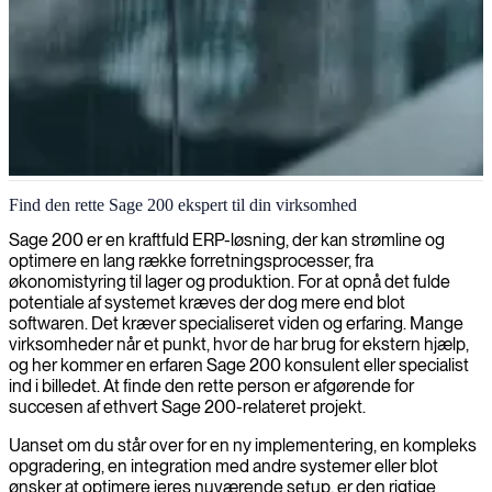
Sage 200 konsulentydelser
Find den rette Sage 200 ekspert til din virksomhed
Vi leverer ekspertkonsulenter inden for Sage 200 for at optimere
Sage 200 er en kraftfuld ERP-løsning, der kan strømline og
dine forretningsprocesser og økonomistyring, så din virksomhed får
optimere en lang række forretningsprocesser, fra
mest muligt ud af denne kraftfulde løsning til virksomhedsstyring.
økonomistyring til lager og produktion. For at opnå det fulde
potentiale af systemet kræves der dog mere end blot
softwaren. Det kræver specialiseret viden og erfaring. Mange
virksomheder når et punkt, hvor de har brug for ekstern hjælp,
og her kommer en erfaren Sage 200 konsulent eller specialist
ind i billedet. At finde den rette person er afgørende for
succesen af ethvert Sage 200-relateret projekt.
Uanset om du står over for en ny implementering, en kompleks
opgradering, en integration med andre systemer eller blot
ønsker at optimere jeres nuværende setup, er den rigtige