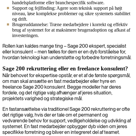
handelsplatforme eller branchespecifik software.
Support og fejlfinding: Agere som teknisk support på højt
niveau, løse komplekse problemer og sikre systemets stabilitet
og drift.
Brugeruddannelse: Træne medarbejdere i korrekt og effektiv
brug af systemet for at maksimere brugeradoption og afkast af
investeringen.
Rollen kan kaldes mange ting – Sage 200 ekspert, specialist
eller konsulent – men fælles for dem er en dyb forståelse for,
hvordan teknologi kan understøtte og forbedre forretningsmål.
Sage 200 rekruttering eller en freelance konsulent?
Når behovet for ekspertise opstår, er et af de første spørgsmål,
om man skal ansætte en fast medarbejder eller hyre en
freelance Sage 200 konsulent. Begge modeller har deres
fordele, og det rigtige valg afhænger af jeres situation,
projektets varighed og strategiske mål.
En fastansættelse via traditionel Sage 200 rekruttering er ofte
det rigtige valg, hvis der er tale om et permanent og
vedvarende behov for support, vedligeholdelse og udvikling af
systemet. En fast medarbejder opbygger dyb viden om jeres
specifikke forretning og bliver en integreret del af teamet.