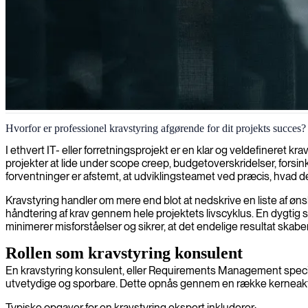
Kravhåndtering
Hvorfor er professionel kravstyring afgørende for dit projekts succes?
Vi hjælper dine projekter med at indfri forventninger og levere til tiden
I ethvert IT- eller forretningsprojekt er en klar og veldefineret
projekter at lide under scope creep, budgetoverskridelser, forsink
forventninger er afstemt, at udviklingsteamet ved præcis, hvad de
Kravstyring handler om mere end blot at nedskrive en liste af øns
håndtering af krav gennem hele projektets livscyklus. En dygtig 
minimerer misforståelser og sikrer, at det endelige resultat skaber
Rollen som kravstyring konsulent
En kravstyring konsulent, eller Requirements Management specialis
utvetydige og sporbare. Dette opnås gennem en række kerneaktivit
Typiske opgaver for en kravstyring ekspert inkluderer: