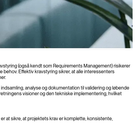
t defineret og sporet.
r kravstyring (også kendt som Requirements Management) risikerer
behov. Effektiv kravstyring sikrer, at alle interessenters
er.
a indsamling, analyse og dokumentation til validering og løbende
rretningens visioner og den tekniske implementering, hvilket
 at sikre, at projektets krav er komplette, konsistente,