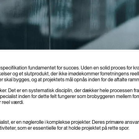
 ved at tilbyde ekspert kravhåndtering, der sikrer, at hvert aspekt er klar
 kravspecifikation fundamentet for succes. Uden en solid proces fo
elser og et slutprodukt, der ikke imødekommer forretningens reelle 
r skal bygges, og at projektets mål opnås inden for de aftalte ramm
ker. Det er en systematisk disciplin, der dækker hele processen fr
specialist inden for dette felt fungerer som brobyggeren mellem fo
 reel værdi.
t, er en nøglerolle i komplekse projekter. Deres primære ansvar er
eter, som er essentielle for at holde projektet på rette spor.