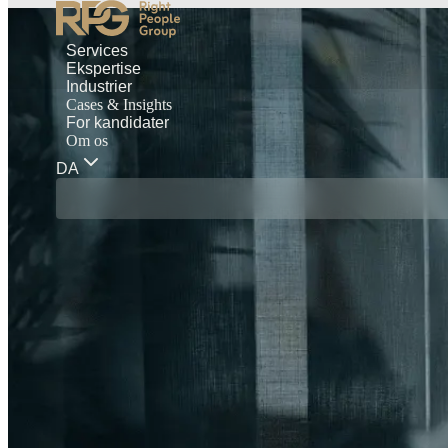
Services
Ekspertise
Industrier
Cases & Insights
For kandidater
Om os
DA