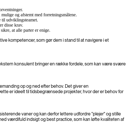
orventninger.
sk mulige og afstemt med forretningsmålene.
 til udviklingsteamet.
er disse krav.
kre, at alle parter er enige.
ve kompetencer, som gør dem i stand til at navigere i et
 En ekstern konsulent bringer en række fordele, som kan være svære
 bemanding op og ned efter behov. Det giver en
Dette er ideelt til tidsbegrænsede projekter, hvor der er behov for
isterende vaner og kan derfor lettere udfordre "plejer" og stille
ed værdifuld indsigt og best practice, som kan løfte kvaliteten af