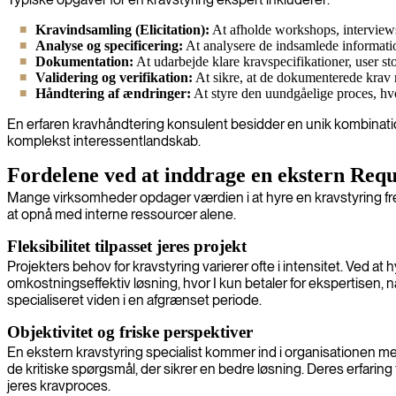
Kravindsamling (Elicitation):
At afholde workshops, interviews
Analyse og specificering:
At analysere de indsamlede informatio
Dokumentation:
At udarbejde klare kravspecifikationer, user sto
Validering og verifikation:
At sikre, at de dokumenterede krav r
Håndtering af ændringer:
At styre den uundgåelige proces, hvor
En erfaren kravhåndtering konsulent besidder en unik kombination
komplekst interessentlandskab.
Fordelene ved at inddrage en ekstern Req
Mange virksomheder opdager værdien i at hyre en kravstyring freel
at opnå med interne ressourcer alene.
Fleksibilitet tilpasset jeres projekt
Projekters behov for kravstyring varierer ofte i intensitet. Ved
omkostningseffektiv løsning, hvor I kun betaler for ekspertisen, når
specialiseret viden i en afgrænset periode.
Objektivitet og friske perspektiver
En ekstern kravstyring specialist kommer ind i organisationen med e
de kritiske spørgsmål, der sikrer en bedre løsning. Deres erfaring
jeres kravproces.