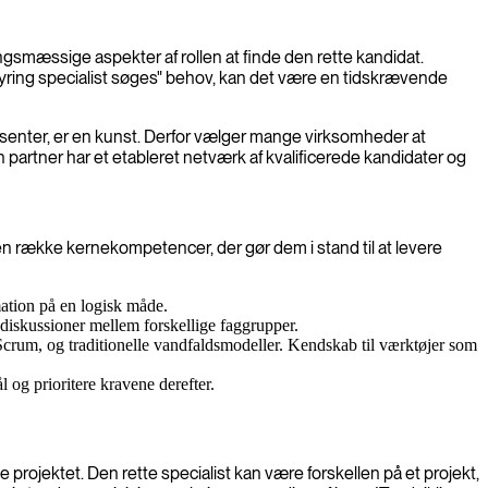
ngsmæssige aspekter af rollen at finde den rette kandidat.
styring specialist søges" behov, kan det være en tidskrævende
essenter, er en kunst. Derfor vælger mange virksomheder at
partner har et etableret netværk af kvalificerede kandidater og
 en række kernekompetencer, der gør dem i stand til at levere
mation på en logisk måde.
 diskussioner mellem forskellige faggrupper.
Scrum, og traditionelle vandfaldsmodeller. Kendskab til værktøjer som
l og prioritere kravene derefter.
e projektet. Den rette specialist kan være forskellen på et projekt,