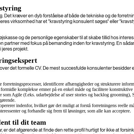
styring
g. Det kræver en dyb forståelse af både de tekniske og de forretni
jeres virksomhed har et "kravstyring konsulent søges" eller "krav
jskasse og de personlige egenskaber til at skabe tillid hos inter
n partner med fokus på bemanding inden for kravstyring. En sådan 
 jeres projekt.
ringsekspert
 ud over det formelle CV. De mest succesfulde konsulenter besidder
e forretningsprocesser, identificere afhængigheder og strukturere infor
, formidle komplekse emner på en enkel måde og facilitere konstruktive
 som Agile (f.eks. udarbejdelse af user stories og backlog grooming), 
fgørende.
pererer indenfor, hvilket gør det muligt at forstå forretningens reelle må
eressenter og forhandle sig frem til løsninger, som alle kan acceptere.
ent til dit team
r det afgørende at finde den rette profil hurtigt for ikke at forsink