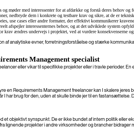
 og møder med interessenter for at afdække og forstå deres behov og f
ner, nedbryde dem i konkrete og testbare krav og sikre, at de er tekni
ries, use cases eller andre formater, der effektivt kommunikerer kravene
eelt afspejler interessenternes behov, og at det udviklede system opfyld
 krav ændres undervejs i projektet, ved at vurdere konsekvenserne og si
 af analytiske evner, forretningsforståelse og stærke kommunikati
uirements Management specialist
ancer eller vikar til specifikke projekter eller i travle perioder.
 at hyre en Requirements Management freelancer kan I skalere jeres
 I har brug for den, uden at skulle binde jer til en fastansættelse. 
t objektivt synspunkt. De er ikke bundet af intern politik eller eks
 fra lignende projekter i andre virksomheder og brancher bidrager m