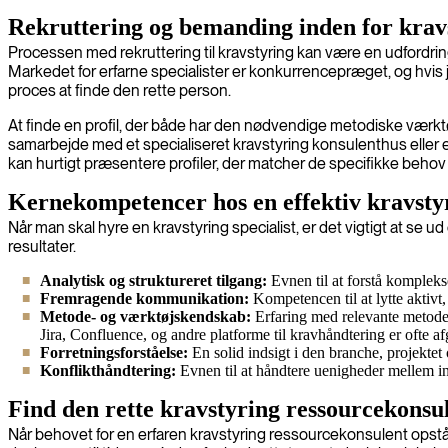
Rekruttering og bemanding inden for krav
Processen med rekruttering til kravstyring kan være en udfordrin
Markedet for erfarne specialister er konkurrencepræget, og hvis 
proces at finde den rette person.
At finde en profil, der både har den nødvendige metodiske værktø
samarbejde med et specialiseret kravstyring konsulenthus eller e
kan hurtigt præsentere profiler, der matcher de specifikke behov i
Kernekompetencer hos en effektiv kravsty
Når man skal hyre en kravstyring specialist, er det vigtigt at se
resultater.
Analytisk og struktureret tilgang:
Evnen til at forstå kompleks
Fremragende kommunikation:
Kompetencen til at lytte aktivt
Metode- og værktøjskendskab:
Erfaring med relevante metoder
Jira, Confluence, og andre platforme til kravhåndtering er ofte a
Forretningsforståelse:
En solid indsigt i den branche, projektet o
Konflikthåndtering:
Evnen til at håndtere uenigheder mellem int
Find den rette kravstyring ressourcekonsul
Når behovet for en erfaren kravstyring ressourcekonsulent opstår, e