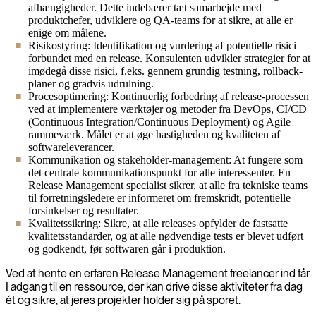
afhængigheder. Dette indebærer tæt samarbejde med
produktchefer, udviklere og QA-teams for at sikre, at alle er
enige om målene.
Risikostyring: Identifikation og vurdering af potentielle risici
forbundet med en release. Konsulenten udvikler strategier for at
imødegå disse risici, f.eks. gennem grundig testning, rollback-
planer og gradvis udrulning.
Procesoptimering: Kontinuerlig forbedring af release-processen
ved at implementere værktøjer og metoder fra DevOps, CI/CD
(Continuous Integration/Continuous Deployment) og Agile
rammeværk. Målet er at øge hastigheden og kvaliteten af
softwareleverancer.
Kommunikation og stakeholder-management: At fungere som
det centrale kommunikationspunkt for alle interessenter. En
Release Management specialist sikrer, at alle fra tekniske teams
til forretningsledere er informeret om fremskridt, potentielle
forsinkelser og resultater.
Kvalitetssikring: Sikre, at alle releases opfylder de fastsatte
kvalitetsstandarder, og at alle nødvendige tests er blevet udført
og godkendt, før softwaren går i produktion.
Ved at hente en erfaren Release Management freelancer ind får
I adgang til en ressource, der kan drive disse aktiviteter fra dag
ét og sikre, at jeres projekter holder sig på sporet.