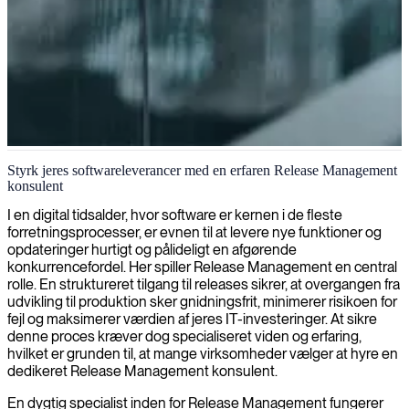
Release management og udrulningskoordinering
Styrk jeres softwareleverancer med en erfaren Release Management
konsulent
Vi hjælper organisationer med at effektivisere softwareudrulninger
gennem ekspert release management, der sikrer at dine applikationer
I en digital tidsalder, hvor software er kernen i de fleste
når produktionsmiljøer effektivt og til tiden.
forretningsprocesser, er evnen til at levere nye funktioner og
opdateringer hurtigt og pålideligt en afgørende
konkurrencefordel. Her spiller Release Management en central
rolle. En struktureret tilgang til releases sikrer, at overgangen fra
udvikling til produktion sker gnidningsfrit, minimerer risikoen for
fejl og maksimerer værdien af jeres IT-investeringer. At sikre
denne proces kræver dog specialiseret viden og erfaring,
hvilket er grunden til, at mange virksomheder vælger at hyre en
dedikeret Release Management konsulent.
En dygtig specialist inden for Release Management fungerer