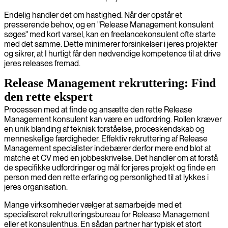
Endelig handler det om hastighed. Når der opstår et
presserende behov, og en "Release Management konsulent
søges" med kort varsel, kan en freelancekonsulent ofte starte
med det samme. Dette minimerer forsinkelser i jeres projekter
og sikrer, at I hurtigt får den nødvendige kompetence til at drive
jeres releases fremad.
Release Management rekruttering: Find
den rette ekspert
Processen med at finde og ansætte den rette Release
Management konsulent kan være en udfordring. Rollen kræver
en unik blanding af teknisk forståelse, proceskendskab og
menneskelige færdigheder. Effektiv rekruttering af Release
Management specialister indebærer derfor mere end blot at
matche et CV med en jobbeskrivelse. Det handler om at forstå
de specifikke udfordringer og mål for jeres projekt og finde en
person med den rette erfaring og personlighed til at lykkes i
jeres organisation.
Mange virksomheder vælger at samarbejde med et
specialiseret rekrutteringsbureau for Release Management
eller et konsulenthus. En sådan partner har typisk et stort