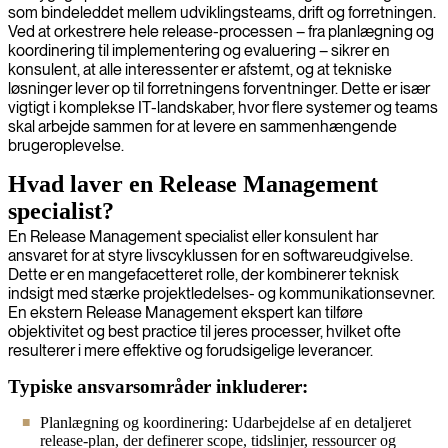
som bindeleddet mellem udviklingsteams, drift og forretningen.
Ved at orkestrere hele release-processen – fra planlægning og
koordinering til implementering og evaluering – sikrer en
konsulent, at alle interessenter er afstemt, og at tekniske
løsninger lever op til forretningens forventninger. Dette er især
vigtigt i komplekse IT-landskaber, hvor flere systemer og teams
skal arbejde sammen for at levere en sammenhængende
brugeroplevelse.
Hvad laver en Release Management
specialist?
En Release Management specialist eller konsulent har
ansvaret for at styre livscyklussen for en softwareudgivelse.
Dette er en mangefacetteret rolle, der kombinerer teknisk
indsigt med stærke projektledelses- og kommunikationsevner.
En ekstern Release Management ekspert kan tilføre
objektivitet og best practice til jeres processer, hvilket ofte
resulterer i mere effektive og forudsigelige leverancer.
Typiske ansvarsområder inkluderer:
Planlægning og koordinering: Udarbejdelse af en detaljeret
release-plan, der definerer scope, tidslinjer, ressourcer og