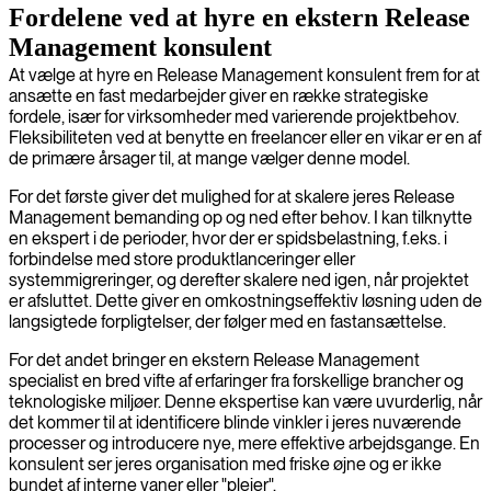
Fordelene ved at hyre en ekstern Release
Management konsulent
At vælge at hyre en Release Management konsulent frem for at
ansætte en fast medarbejder giver en række strategiske
fordele, især for virksomheder med varierende projektbehov.
Fleksibiliteten ved at benytte en freelancer eller en vikar er en af
de primære årsager til, at mange vælger denne model.
For det første giver det mulighed for at skalere jeres Release
Management bemanding op og ned efter behov. I kan tilknytte
en ekspert i de perioder, hvor der er spidsbelastning, f.eks. i
forbindelse med store produktlanceringer eller
systemmigreringer, og derefter skalere ned igen, når projektet
er afsluttet. Dette giver en omkostningseffektiv løsning uden de
langsigtede forpligtelser, der følger med en fastansættelse.
For det andet bringer en ekstern Release Management
specialist en bred vifte af erfaringer fra forskellige brancher og
teknologiske miljøer. Denne ekspertise kan være uvurderlig, når
det kommer til at identificere blinde vinkler i jeres nuværende
processer og introducere nye, mere effektive arbejdsgange. En
konsulent ser jeres organisation med friske øjne og er ikke
bundet af interne vaner eller "plejer".