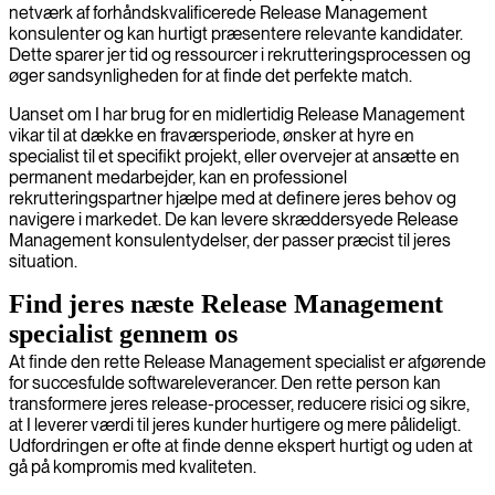
netværk af forhåndskvalificerede Release Management
konsulenter og kan hurtigt præsentere relevante kandidater.
Dette sparer jer tid og ressourcer i rekrutteringsprocessen og
øger sandsynligheden for at finde det perfekte match.
Uanset om I har brug for en midlertidig Release Management
vikar til at dække en fraværsperiode, ønsker at hyre en
specialist til et specifikt projekt, eller overvejer at ansætte en
permanent medarbejder, kan en professionel
rekrutteringspartner hjælpe med at definere jeres behov og
navigere i markedet. De kan levere skræddersyede Release
Management konsulentydelser, der passer præcist til jeres
situation.
Find jeres næste Release Management
specialist gennem os
At finde den rette Release Management specialist er afgørende
for succesfulde softwareleverancer. Den rette person kan
transformere jeres release-processer, reducere risici og sikre,
at I leverer værdi til jeres kunder hurtigere og mere pålideligt.
Udfordringen er ofte at finde denne ekspert hurtigt og uden at
gå på kompromis med kvaliteten.