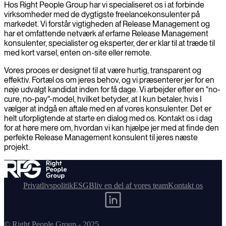
Hos Right People Group har vi specialiseret os i at forbinde
virksomheder med de dygtigste freelancekonsulenter på
markedet. Vi forstår vigtigheden af Release Management og
har et omfattende netværk af erfarne Release Management
konsulenter, specialister og eksperter, der er klar til at træde til
med kort varsel, enten on-site eller remote.
Vores proces er designet til at være hurtig, transparent og
effektiv. Fortæl os om jeres behov, og vi præsenterer jer for en
nøje udvalgt kandidat inden for få dage. Vi arbejder efter en "no-
cure, no-pay"-model, hvilket betyder, at I kun betaler, hvis I
vælger at indgå en aftale med en af vores konsulenter. Det er
helt uforpligtende at starte en dialog med os. Kontakt os i dag
for at høre mere om, hvordan vi kan hjælpe jer med at finde den
perfekte Release Management konsulent til jeres næste
projekt.
Privatlivspolitik
ESG
Bliv en del af vores team
Kontakt os
© Right People Group - 2025