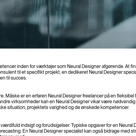
kompetencer inden for værktøjer som Neural Designer afgørende. At 
lent til et specifikt projekt, en dedikeret Neural Designer speciali
en til succes.
ere. Måske er en erfaren Neural Designer freelancer på en fleksibel
r andre virksomheder kan en Neural Designer vikar være nødvendig f
kke situation, projektets varighed og de ønskede kompetencer.
l værdifuld indsigt og forudsigelser. Typiske opgaver for en Neural
 forecasting. En Neural Designer specialist kan også bidrage med s