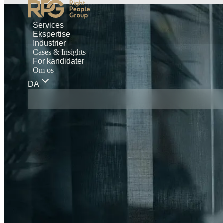
Services
Ekspertise
Industrier
Cases & Insights
For kandidater
Om os
DA