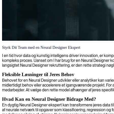
Neural Designer-specialist
Styrk Dit Team med en Neural Designer Ekspert
I en tid hvor data og kunstig intelligens driver innovation, er 
kompleks proces. Uanset om I har brug for en Neural Designer konsu
langsigtet Neural Designer rekruttering, er den rette strategi nøgl
Fleksible Løsninger til Jeres Behov
Behovet for en Neural Designer udvikler eller analytiker kan vari
midlertidigt behov eller accelerere et igangværende projekt. Fo
medarbejder. At vælge den rette model afhænger af jeres specifi
Hvad Kan en Neural Designer Bidrage Med?
En dygtig Neural Designer ekspert kan transformere jeres data ti
af neurale netværk til opgaver som klassificering, regression og