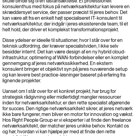
skulle binde sig til en fastansættelse. Et professionelt
konsulenthus med fokus på netværksarkitektur kan levere en
skræddersyet service, der passer præcist til jeres behov. Det
kan være alt fra en enkelt højt specialiseret IT-konsulent til
netværksarkitektur, der indgår i jeres eksisterende team, til et
helt hold, der driver et komplekst transformationsprojekt.
Disse ydelser er ideelle til situationer, hvor I står over for en
teknisk udfordring, der kræver specialistviden, I ikke selv
besidder internt. Det kan være design af en ny hybrid cloud-
infrastruktur, optimering af WAN-forbindelser eller en komplet
gennemgang af jeres netværkssikkerhed. En ekstern
konsulent bringer et objektivt syn på jeres nuværende setup
og kan levere best practice-løsninger baseret på erfaring fra
lignende projekter.
Uanset om I står over for et konkret projekt, har brug for
strategisk rådgivning eller midlertidigt mangler ressourcer
inden for netværksarkitektur, er den rette specialist afgørende
for succes. Den rigtige netværksarkitekt sikrer, at jeres netværk
ikke bare fungerer, men bliver en motor for innovation og vækst.
Hos Right People Group er vi eksperter i at finde den freelance
netværksarkitekt, der matcher jeres unikke behov. Kontakt os
og hør, hvordan vi kan hjælpe jer med at finde den rette