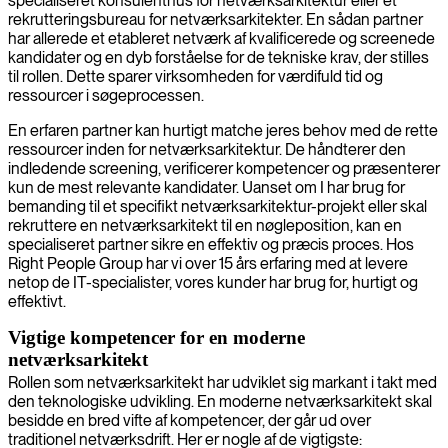
specialiseret konsulenthus for netværksarkitektur eller et
rekrutteringsbureau for netværksarkitekter. En sådan partner
har allerede et etableret netværk af kvalificerede og screenede
kandidater og en dyb forståelse for de tekniske krav, der stilles
til rollen. Dette sparer virksomheden for værdifuld tid og
ressourcer i søgeprocessen.
En erfaren partner kan hurtigt matche jeres behov med de rette
ressourcer inden for netværksarkitektur. De håndterer den
indledende screening, verificerer kompetencer og præsenterer
kun de mest relevante kandidater. Uanset om I har brug for
bemanding til et specifikt netværksarkitektur-projekt eller skal
rekruttere en netværksarkitekt til en nøgleposition, kan en
specialiseret partner sikre en effektiv og præcis proces. Hos
Right People Group har vi over 15 års erfaring med at levere
netop de IT-specialister, vores kunder har brug for, hurtigt og
effektivt.
Vigtige kompetencer for en moderne
netværksarkitekt
Rollen som netværksarkitekt har udviklet sig markant i takt med
den teknologiske udvikling. En moderne netværksarkitekt skal
besidde en bred vifte af kompetencer, der går ud over
traditionel netværksdrift. Her er nogle af de vigtigste: