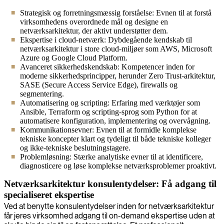
Strategisk og forretningsmæssig forståelse: Evnen til at forstå
virksomhedens overordnede mål og designe en
netværksarkitektur, der aktivt understøtter dem.
Ekspertise i cloud-netværk: Dybdegående kendskab til
netværksarkitektur i store cloud-miljøer som AWS, Microsoft
Azure og Google Cloud Platform.
Avanceret sikkerhedskendskab: Kompetencer inden for
moderne sikkerhedsprincipper, herunder Zero Trust-arkitektur,
SASE (Secure Access Service Edge), firewalls og
segmentering.
Automatisering og scripting: Erfaring med værktøjer som
Ansible, Terraform og scripting-sprog som Python for at
automatisere konfiguration, implementering og overvågning.
Kommunikationsevner: Evnen til at formidle komplekse
tekniske koncepter klart og tydeligt til både tekniske kolleger
og ikke-tekniske beslutningstagere.
Problemløsning: Stærke analytiske evner til at identificere,
diagnosticere og løse komplekse netværksproblemer proaktivt.
Netværksarkitektur konsulentydelser: Få adgang til
specialiseret ekspertise
Ved at benytte konsulentydelser inden for netværksarkitektur
får jeres virksomhed adgang til on-demand ekspertise uden at