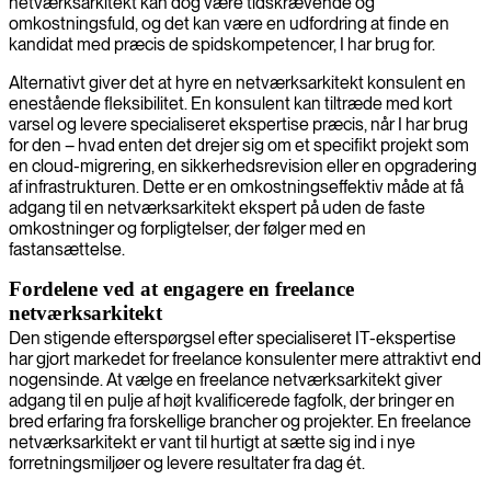
netværksarkitekt kan dog være tidskrævende og
omkostningsfuld, og det kan være en udfordring at finde en
kandidat med præcis de spidskompetencer, I har brug for.
Alternativt giver det at hyre en netværksarkitekt konsulent en
enestående fleksibilitet. En konsulent kan tiltræde med kort
varsel og levere specialiseret ekspertise præcis, når I har brug
for den – hvad enten det drejer sig om et specifikt projekt som
en cloud-migrering, en sikkerhedsrevision eller en opgradering
af infrastrukturen. Dette er en omkostningseffektiv måde at få
adgang til en netværksarkitekt ekspert på uden de faste
omkostninger og forpligtelser, der følger med en
fastansættelse.
Fordelene ved at engagere en freelance
netværksarkitekt
Den stigende efterspørgsel efter specialiseret IT-ekspertise
har gjort markedet for freelance konsulenter mere attraktivt end
nogensinde. At vælge en freelance netværksarkitekt giver
adgang til en pulje af højt kvalificerede fagfolk, der bringer en
bred erfaring fra forskellige brancher og projekter. En freelance
netværksarkitekt er vant til hurtigt at sætte sig ind i nye
forretningsmiljøer og levere resultater fra dag ét.