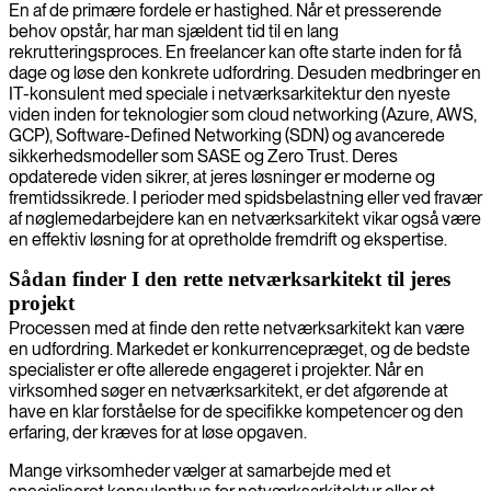
En af de primære fordele er hastighed. Når et presserende
behov opstår, har man sjældent tid til en lang
rekrutteringsproces. En freelancer kan ofte starte inden for få
dage og løse den konkrete udfordring. Desuden medbringer en
IT-konsulent med speciale i netværksarkitektur den nyeste
viden inden for teknologier som cloud networking (Azure, AWS,
GCP), Software-Defined Networking (SDN) og avancerede
sikkerhedsmodeller som SASE og Zero Trust. Deres
opdaterede viden sikrer, at jeres løsninger er moderne og
fremtidssikrede. I perioder med spidsbelastning eller ved fravær
af nøglemedarbejdere kan en netværksarkitekt vikar også være
en effektiv løsning for at opretholde fremdrift og ekspertise.
Sådan finder I den rette netværksarkitekt til jeres
projekt
Processen med at finde den rette netværksarkitekt kan være
en udfordring. Markedet er konkurrencepræget, og de bedste
specialister er ofte allerede engageret i projekter. Når en
virksomhed søger en netværksarkitekt, er det afgørende at
have en klar forståelse for de specifikke kompetencer og den
erfaring, der kræves for at løse opgaven.
Mange virksomheder vælger at samarbejde med et