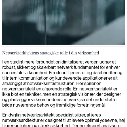
Netværksarkitektur og infrastrukturdesign
Netværksarkitektens strategiske rolle i din virksomhed
Vi tilbyder specialiseret netværksarkitektur-ekspertise til at designe
I en stadigt mere forbundet og digitaliseret verden udgør et
og implementere sikre, skalerbare og effektive
robust, sikkert og skalerbart netværk fundamentet for enhver
netværksinfrastrukturer, der imødekommer din organisations
succesfuld virksomhed. Fra cloud-tjenester og datahåndtering
skiftende behov.
til intern kommunikation og kundevendte applikationer er alt
afhængigt af netværksinfrastrukturen. Her spiller en
netværksarkitekt en afgørende rolle. En netværksarkitekt er
ikke blot en tekniker, men en strategisk visionær, der designer
og planlægger virksomhedens netværk, så det understøtter
både nuværende behov og fremtidige forretningsmål.
En dygtig netværksarkitekt specialist sikrer, at jeres
netværksarkitektur er designet til at levere optimal ydeevne, høj
tilgængelighed og stærk sikkerhed. Denne ekspert analyserer