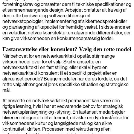
forretningskrav og omsætter dem til tekniske specifikationer og
et sammenhængende design. Arbejdet omfatter alt fra valg af
den rette hardware og software til design af
netværkstopologier, implementering af sikkerhedsprotokoller
og planlægning af kapacitet for fremtidig vækst. I sidste ende er
en veludført netværksarkitektur en afgørende differentiator, der
kan give virksomheden en konkurrencemæssig fordel.
Fastansættelse eller konsulent? Vælg den rette model
Når behovet for en netværksarkitekt opstår, står mange
virksomheder over for et valg: Skal vi ansætte en
netværksarkitekt i en fast stilling, eller skal vi hyre en
netværksarkitekt konsulent til et specifikt projekt eller en
afgrænset periode? Begge modeller har deres fordele, og det
rette valg afhænger af jeres specifikke situation og strategiske
mål.
At ansætte en netværksarkitekt permanent kan være den
rigtige løsning, hvis I har et vedvarende behov for strategisk
netværksplanlægning og -styring. En fastansat medarbejder
bliver en integreret del af teamet, udvikler en dyb forståelse for
virksomhedens kultur og langsigtede mål og kan sikre
kontinuitet i driften. Processen med rekruttering af en