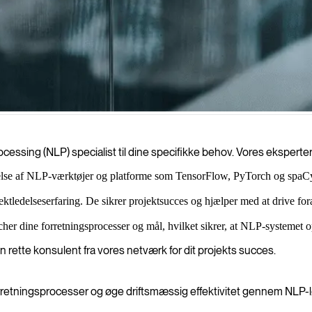
cessing (NLP) til at omdanne ustruktureret tekst til handlingsorienter
ocessing (NLP) specialist til dine specifikke behov. Vores eksperter 
lse af NLP-værktøjer og platforme som TensorFlow, PyTorch og spaCy. 
tledelseserfaring. De sikrer projektsucces og hjælper med at drive fora
er dine forretningsprocesser og mål, hvilket sikrer, at NLP-systemet o
 rette konsulent fra vores netværk for dit projekts succes.
orretningsprocesser og øge driftsmæssig effektivitet gennem NLP-l