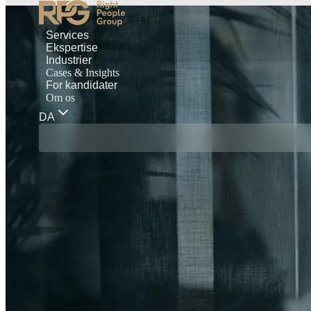
Services
Ekspertise
Industrier
Cases & Insights
For kandidater
Om os
DA