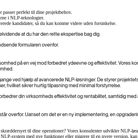
 passer perfekt til dine projektbehov.
farne i NLP-teknologier.
icerede kandidater, så du kan komme videre uden forsinkelse.
elvidende at du har den rette ekspertise bag dig.
 indsende formularen ovenfor.
mhed på en vej mod forbedret ydeevne og effektivitet. Vores konsul
somhed.
dsgange ved hjælp af avancerede NLP-løsninger. De styrer projektets 
, hvilket sikrer hurtig tilpasning med minimal forstyrrelse.
rbedrer din virksomheds effektivitet og rentabilitet, samtidig med 
tår overfor. Uanset om det er en ny implementering, en opgradering 
 skræddersyet til dine operationer? Vores konsulenter udvikler NLP-løsni
dit NLP-system med nye funktioner eller migrere til en nyere version, ka