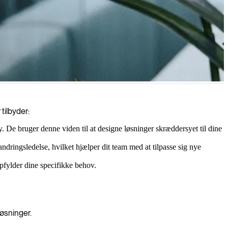
ede indsigter, forbedre kundeoplevelsen, automatisere processer og
tilbyder:
De bruger denne viden til at designe løsninger skræddersyet til dine
ndringsledelse, hvilket hjælper dit team med at tilpasse sig nye
pfylder dine specifikke behov.
øsninger.