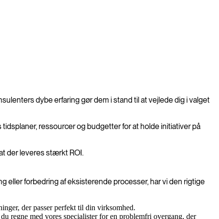
enters dybe erfaring gør dem i stand til at vejlede dig i valget
tidsplaner, ressourcer og budgetter for at holde initiativer på
at der leveres stærkt ROI.
eller forbedring af eksisterende processer, har vi den rigtige
nger, der passer perfekt til din virksomhed.
n du regne med vores specialister for en problemfri overgang, der