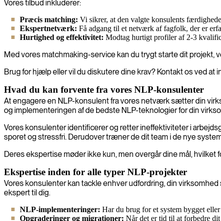
Vores tilbud inkluderer:
Præcis matching:
Vi sikrer, at den valgte konsulents færdigheder
Ekspertnetværk:
Få adgang til et netværk af fagfolk, der er er
Hurtighed og effektivitet:
Modtag hurtigt profiler af 2-3 kvalif
Med vores matchmaking-service kan du trygt starte dit projekt, v
Brug for hjælp eller vil du diskutere dine krav? Kontakt os ved at
Hvad du kan forvente fra vores NLP-konsulenter
At engagere en NLP-konsulent fra vores netværk sætter din virkso
og implementeringen af de bedste NLP-teknologier for din virk
Vores konsulenter identificerer og retter ineffektiviteter i arbej
sporet og stressfri. Derudover træner de dit team i de nye systemer
Deres ekspertise møder ikke kun, men overgår dine mål, hvilket fo
Ekspertise inden for alle typer NLP-projekter
Vores konsulenter kan tackle enhver udfordring, din virksomhed s
ekspert til dig.
NLP-implementeringer:
Har du brug for et system bygget eller
Opgraderinger og migrationer:
Når det er tid til at forbedre 