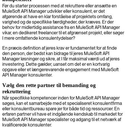
Før du starter processen med at rekruttere eller ansætte en
MuleSoft API Manager udvikler eller konsulent, er det
afgørende at have en klar forståelse af projektets omfang,
varighed og de specifikke færdigheder, der kræves. Er der
behov for midlertidig assistance fra en MuleSoft API Manager
vikar, en dedikeret freelancer til et afgrænset projekt, eller søger
I mere omfattende konsulentydelser?
En præcis definition af jeres krav er fundamentet for at finde
den person, der bedst kan bidrage til jeres MuleSoft API
Manager løsninger og sikre, at I får maksimal værdi ud af jeres
investering. Dette gælder, uanset om det er en kortvarig
opgave eller et længerevarende engagement med MuleSoft
API Manager konsulenter.
Vælg den rette partner til bemanding og
rekruttering
Når specifikke kompetencer inden for MuleSoft API Manager
søges, kan et samarbejde med et specialiseret konsulentfirma
eller konsulentbureau spare jer for både tid og ressourcer. En
erfaren partner vil have et indgående kendskab til markedet for
MuleSoft API Manager specialister og adgang til et netværk af
kvalificerede konsulenter.