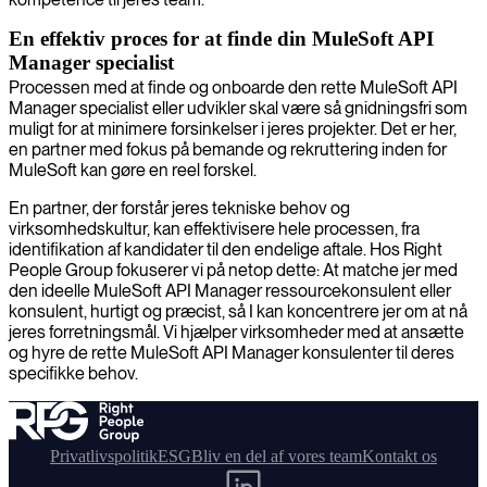
En effektiv proces for at finde din MuleSoft API
Manager specialist
Processen med at finde og onboarde den rette MuleSoft API
Manager specialist eller udvikler skal være så gnidningsfri som
muligt for at minimere forsinkelser i jeres projekter. Det er her,
en partner med fokus på bemande og rekruttering inden for
MuleSoft kan gøre en reel forskel.
En partner, der forstår jeres tekniske behov og
virksomhedskultur, kan effektivisere hele processen, fra
identifikation af kandidater til den endelige aftale. Hos Right
People Group fokuserer vi på netop dette: At matche jer med
den ideelle MuleSoft API Manager ressourcekonsulent eller
konsulent, hurtigt og præcist, så I kan koncentrere jer om at nå
jeres forretningsmål. Vi hjælper virksomheder med at ansætte
og hyre de rette MuleSoft API Manager konsulenter til deres
specifikke behov.
Privatlivspolitik
ESG
Bliv en del af vores team
Kontakt os