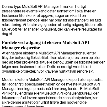
Denne type MuleSoft API Manager firma kan hurtigt
præsentere relevante kandidater, uanset om I skal hyre en
freelancer til en konkret opgave, søger en vikar til en
tidsbegrænset periode, eller har brug for assistance til en fuld
rekruttering. Vi forstår vigtigheden af hurtig adgang til den rette
MuleSoft API Manager konsulent, der kan levere resultater fra
dag ét.
Fordele ved adgang til ekstern MuleSoft API
Manager ekspertise
At engagere eksterne MuleSoft API Manager konsulenter
tilbyder betydelig fleksibilitet. I kan skalere jeres team op eller
ned alt efter projektets aktuelle behov, uden de forpligtelser der
følger med fastansættelser. Dette er særligt værdifuldt i
dynamiske projekter, hvor kravene hurtigt kan ændre sig.
Med en ekstern MuleSoft API Manager ekspert eller specialist
får I adgang til specialiseret viden og de nyeste MuleSoft API
Manager løsninger præcis, når I har brug for det. Et MuleSoft
API konsulentfirma eller MuleSoft API konsulentbureau, der
fokuserer på at levere specialiserede konsulentydelser, kan
sikre denne agilitet og hurtigt tilføre den nødvendige
kompetence til jeres team.