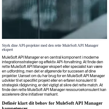
MuleSoft+API+Manager-konsulent
Styrk dine API-projekter med den rette MuleSoft API Manager
ekspert
MuleSoft API Manager er en central komponent i moderne
integrationsstrategier og effektiv API-forvaltning. At finde den
rette MuleSoft API Manager ekspert eller specialist kan være
en udfordring, men det er afgørende for succesen af dine
projekter. Uanset om du har brug for en MuleSoft API Manager
udvikler til et specifikt projekt eller en erfaren konsulent til
strategisk rådgivning, er det vigtigt at sikre det rette match. At
finde den rette MuleSoft API Manager ressourcekonsulent kan
accelerere dine initiativer markant.
Definér klart dit behov for MuleSoft API Manager
kompetencer