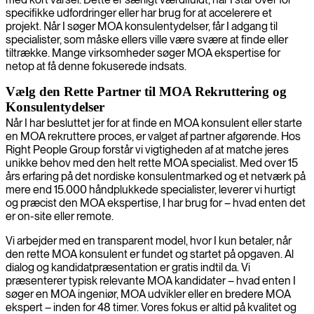
specifikke udfordringer eller har brug for at accelerere et
projekt. Når I søger MOA konsulentydelser, får I adgang til
specialister, som måske ellers ville være svære at finde eller
tiltrække. Mange virksomheder søger MOA ekspertise for
netop at få denne fokuserede indsats.
Vælg den Rette Partner til MOA Rekruttering og
Konsulentydelser
Når I har besluttet jer for at finde en MOA konsulent eller starte
en MOA rekruttere proces, er valget af partner afgørende. Hos
Right People Group forstår vi vigtigheden af at matche jeres
unikke behov med den helt rette MOA specialist. Med over 15
års erfaring på det nordiske konsulentmarked og et netværk på
mere end 15.000 håndplukkede specialister, leverer vi hurtigt
og præcist den MOA ekspertise, I har brug for – hvad enten det
er on-site eller remote.
Vi arbejder med en transparent model, hvor I kun betaler, når
den rette MOA konsulent er fundet og startet på opgaven. Al
dialog og kandidatpræsentation er gratis indtil da. Vi
præsenterer typisk relevante MOA kandidater – hvad enten I
søger en MOA ingeniør, MOA udvikler eller en bredere MOA
ekspert – inden for 48 timer. Vores fokus er altid på kvalitet og