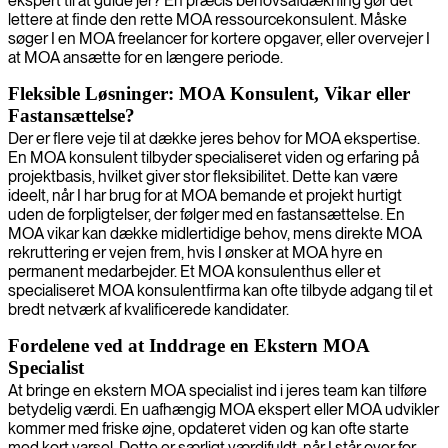
ekspert til at guide jer? En præcis behovsafdækning gør det
lettere at finde den rette MOA ressourcekonsulent. Måske
søger I en MOA freelancer for kortere opgaver, eller overvejer I
at MOA ansætte for en længere periode.
Fleksible Løsninger: MOA Konsulent, Vikar eller
Fastansættelse?
Der er flere veje til at dække jeres behov for MOA ekspertise.
En MOA konsulent tilbyder specialiseret viden og erfaring på
projektbasis, hvilket giver stor fleksibilitet. Dette kan være
ideelt, når I har brug for at MOA bemande et projekt hurtigt
uden de forpligtelser, der følger med en fastansættelse. En
MOA vikar kan dække midlertidige behov, mens direkte MOA
rekruttering er vejen frem, hvis I ønsker at MOA hyre en
permanent medarbejder. Et MOA konsulenthus eller et
specialiseret MOA konsulentfirma kan ofte tilbyde adgang til et
bredt netværk af kvalificerede kandidater.
Fordelene ved at Inddrage en Ekstern MOA
Specialist
At bringe en ekstern MOA specialist ind i jeres team kan tilføre
betydelig værdi. En uafhængig MOA ekspert eller MOA udvikler
kommer med friske øjne, opdateret viden og kan ofte starte
med kort varsel. Dette er særligt værdifuldt, når I står over for