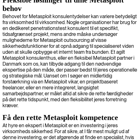
behov
Behovet for Metasploit konsulentydelser kan variere betydeligt
fra virksomhed til virksomhed. Nogle organisationer har brug for
en dedikeret penetrationstest konsulent til et specifikt,
tidsafgrænset projekt, mens andre måske undersøger
mulighederne for Metasploit outsourcing af visse
sikkerhedsfunktioner for at opnå adgang til specialiseret viden
uden at skulle opbygge et internt team fra bunden. Et agilt
Metasploit konsulenthus, eller en fleksibel Metasploit partner i
Danmark som os, kan tilbyde adgang til den nødvendige
ekspertise på den måde, der passer bedst til jeres operationelle
og strategiske mål. Uanset om I søger en midlertidig
forstærkning via en Metasploit vikar, en projektbaseret
freelancer, eller en mere integreret, langsigtet
samarbejdspartner, er målet altid at sikre de rette færdigheder
på det rette tidspunkt, med den fleksibilitet jeres forretning
kræver.
Få den rette Metasploit kompetence
At hyre en ekspert i Metasploit er en investering i jeres
virksomheds sikkerhed. For at sikre, at I får mest muligt ud af
denne investering, er det afgørende at finde en specialist, hvis