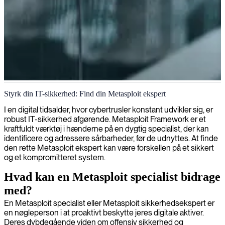
Metasploit-specialist
Styrk din IT-sikkerhed: Find din Metasploit ekspert
I en digital tidsalder, hvor cybertrusler konstant udvikler sig, er
robust IT-sikkerhed afgørende. Metasploit Framework er et
kraftfuldt værktøj i hænderne på en dygtig specialist, der kan
identificere og adressere sårbarheder, før de udnyttes. At finde
den rette Metasploit ekspert kan være forskellen på et sikkert
og et kompromitteret system.
Hvad kan en Metasploit specialist bidrage
med?
En Metasploit specialist eller Metasploit sikkerhedsekspert er
en nøgleperson i at proaktivt beskytte jeres digitale aktiver.
Deres dybdegående viden om offensiv sikkerhed og