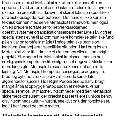
Processen med at Metasploit rekruttere eller ansætte en
specialist, hvad enten det er en fastansættelse eller at hyre en
ekspert på projektbasis, kræver et skarpt fokus på specifikke,
ofte nicheprægede, kompetencer. Det handler ikke kun om
teknisk kunnen med selve Metasploit Framework, men også
om en bredere forståelse for netværkssikkerhed,
operativsystemer og applikationssårbarheder. Lige så vigtig er
specialistens evne til at kommunikere komplekse tekniske fund
på en klar og forståelig måde til både tekniske teams og
ledelsen. Overvej jeres specifikke situation: Har I brug for en
Metasploit vikar til at dække et akut behov eller et kortvarigt
projekt? Eller søger I en Metasploit freelancer med en helt
særlig spidskompetence til en afgrænset opgave? Måske er en
mere langsigtet Metasploit ressourcekonsulent den rette
løsning. Når Metasploit kompetencer søges, er adgang til et
bredt og dybt netværk af prækvalificerede kandidater
afgørende for succes. Hos Right People Group har vi brugt
mange år på at opbygge netop sådan et netværk. Vi har
specialiseret os i at matche virksomheder med den Metasploit
sikkerhedskonsulent, der præcist passer til jeres unikke behov
og virksomhedskultur – hurtigt, effektivt og uden forpligtelser,
indtil I har fundet det rette match.
Fleksible løsninger til dine Metasploit