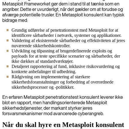
Metasploit Frameworket gør dem i stand til at tænke som en
angriber. Dette er uvurderligt, når det gælder om at forudse og
afværge potentielle trusler. En Metasploit konsulent kan typisk
bidrage med:
Grundig udførelse af penetrationstest med Metasploit for at
identificere sårbarheder i netværk, systemer og applikationer.
Validering af eksisterende sårbarheder og effektiviteten af jeres
nuværende sikkerhedskontroller.
Udvikling og tilpasning af brugerdefinerede exploits og
payloads for at teste specifikke scenarier og sårbarheder, der
ikke dækkes af standardværktøjer.
Detaljeret rapportering af fund, inklusive risikovurdering og
konkrete anbefalinger til udbedring.
Rådgivning om implementering af stærkere
sikkerhedsforanstaltninger og forbedring af overordnede
sikkerhedsprocesser og -politikker.
En erfaren Metasploit penetrationstest konsulent leverer ikke
blot en rapport, men handlingsorienterede Metasploit
sikkerhedstjenester, der markant styrker jeres
forsvarsmekanismer mod avancerede cyberangreb.
Når du skal hyre en Metasploit konsulent