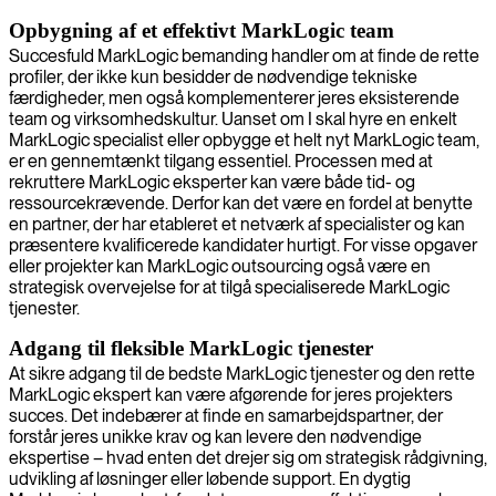
Opbygning af et effektivt MarkLogic team
Succesfuld MarkLogic bemanding handler om at finde de rette
profiler, der ikke kun besidder de nødvendige tekniske
færdigheder, men også komplementerer jeres eksisterende
team og virksomhedskultur. Uanset om I skal hyre en enkelt
MarkLogic specialist eller opbygge et helt nyt MarkLogic team,
er en gennemtænkt tilgang essentiel. Processen med at
rekruttere MarkLogic eksperter kan være både tid- og
ressourcekrævende. Derfor kan det være en fordel at benytte
en partner, der har etableret et netværk af specialister og kan
præsentere kvalificerede kandidater hurtigt. For visse opgaver
eller projekter kan MarkLogic outsourcing også være en
strategisk overvejelse for at tilgå specialiserede MarkLogic
tjenester.
Adgang til fleksible MarkLogic tjenester
At sikre adgang til de bedste MarkLogic tjenester og den rette
MarkLogic ekspert kan være afgørende for jeres projekters
succes. Det indebærer at finde en samarbejdspartner, der
forstår jeres unikke krav og kan levere den nødvendige
ekspertise – hvad enten det drejer sig om strategisk rådgivning,
udvikling af løsninger eller løbende support. En dygtig