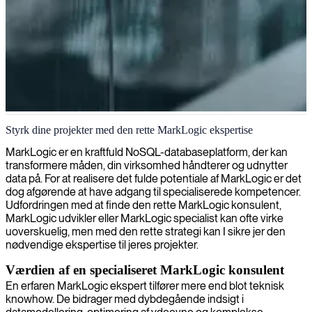
MarkLogic-udvikler
Styrk dine projekter med den rette MarkLogic ekspertise
MarkLogic er en kraftfuld NoSQL-databaseplatform, der kan
transformere måden, din virksomhed håndterer og udnytter
data på. For at realisere det fulde potentiale af MarkLogic er det
dog afgørende at have adgang til specialiserede kompetencer.
Udfordringen med at finde den rette MarkLogic konsulent,
MarkLogic udvikler eller MarkLogic specialist kan ofte virke
uoverskuelig, men med den rette strategi kan I sikre jer den
nødvendige ekspertise til jeres projekter.
Værdien af en specialiseret MarkLogic konsulent
En erfaren MarkLogic ekspert tilfører mere end blot teknisk
knowhow. De bidrager med dybdegående indsigt i