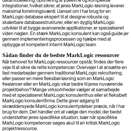
datamodellering, optimering af ydeevne og komplekse
integrationer, hvilket sikrer, at jeres MarkLogic-løsning leverer
maksimal forretningsværdi. Uanset om I har brug for en
MarkLogic database ekspert til at designe robuste og
skalerbare databasestrukturer, eller en dygtig MarkLogic
udvikler til at bygge avancerede applikationer, er specialiseret
viden nøglen. En stærk MarkLogic konsulent kan også guide jer
gennem implementeringsprocessen og hjælpe med at
opbygge et kompetent internt MarkLogic team.
Sådan finder du de bedste MarkLogic ressourcer
Når behovet for MarkLogic ressourcer opstår, findes der flere
veje til at sikre de rette kompetencer. Overvejer I at ansætte en
fast medarbejder gennem traditionel MarkLogic rekruttering,
eller passer en mere fleksibel løsning som en MarkLogic
freelancer eller en MarkLogic vikar bedre til jeres nuværende
projektbehov? Mange virksomheder vælger at samarbejde
med et specialiseret MarkLogic konsulenthus eller et fleksibelt
MarkLogic konsulentfirma. Dette giver adgang til
skræddersyede MarkLogic konsulentydelser præcis, når I har
brug for dem. Det handler om at vælge den model, der bedst
understøtter jeres specifikke situation, især når specifikke
MarkLogic kompetencer søges akut til en kritisk MarkLogic
projektressource.