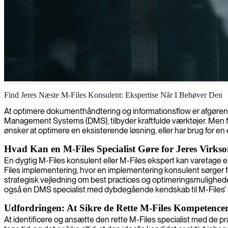
M-Files-konsulent
Find Jeres Næste M-Files Konsulent: Ekspertise Når I Behøver Den
At optimere dokumenthåndtering og informationsflow er afgøre
Management Systems (DMS), tilbyder kraftfulde værktøjer. Men for
ønsker at optimere en eksisterende løsning, eller har brug for en e
Hvad Kan en M-Files Specialist Gøre for Jeres Virk
En dygtig M-Files konsulent eller M-Files ekspert kan varetage en b
Files implementering, hvor en implementering konsulent sørger fo
strategisk vejledning om best practices og optimeringsmulighede
også en DMS specialist med dybdegående kendskab til M-Files' sp
Udfordringen: At Sikre de Rette M-Files Kompetencer
At identificere og ansætte den rette M-Files specialist med de