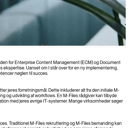
 inden for Enterprise Content Management (ECM) og Document
s ekspertise. Uanset om I står over for en ny implementering,
etencer nøglen til succes.
er jeres forretningsmål. Dette inkluderer alt fra den initiale M-
ng og udvikling af workflows. En M-Files rådgiver kan tilbyde
gration med jeres øvrige IT-systemer. Mange virksomheder søger
es. Traditionel M-Files rekruttering og M-Files bemanding kan