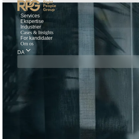
Services
Ekspertise
Industrier
Cases & Insights
For kandidater
Om os
DA