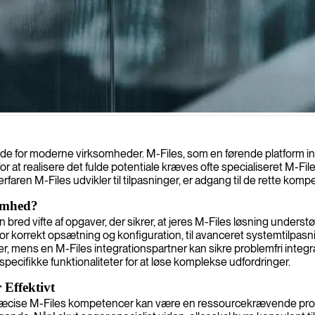
nde for moderne virksomheder. M-Files, som en førende platform
 at realisere det fulde potentiale kræves ofte specialiseret M-File
rfaren M-Files udvikler til tilpasninger, er adgang til de rette komp
somhed?
red vifte af opgaver, der sikrer, at jeres M-Files løsning understøtt
r korrekt opsætning og konfiguration, til avanceret systemtilpasni
r, mens en M-Files integrationspartner kan sikre problemfri inte
ecifikke funktionaliteter for at løse komplekse udfordringer.
 Effektivt
 præcise M-Files kompetencer kan være en ressourcekrævende proc