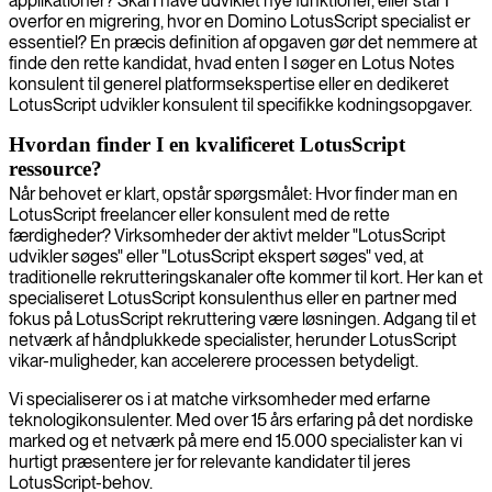
applikationer? Skal I have udviklet nye funktioner, eller står I
overfor en migrering, hvor en Domino LotusScript specialist er
essentiel? En præcis definition af opgaven gør det nemmere at
finde den rette kandidat, hvad enten I søger en Lotus Notes
konsulent til generel platformsekspertise eller en dedikeret
LotusScript udvikler konsulent til specifikke kodningsopgaver.
Hvordan finder I en kvalificeret LotusScript
ressource?
Når behovet er klart, opstår spørgsmålet: Hvor finder man en
LotusScript freelancer eller konsulent med de rette
færdigheder? Virksomheder der aktivt melder "LotusScript
udvikler søges" eller "LotusScript ekspert søges" ved, at
traditionelle rekrutteringskanaler ofte kommer til kort. Her kan et
specialiseret LotusScript konsulenthus eller en partner med
fokus på LotusScript rekruttering være løsningen. Adgang til et
netværk af håndplukkede specialister, herunder LotusScript
vikar-muligheder, kan accelerere processen betydeligt.
Vi specialiserer os i at matche virksomheder med erfarne
teknologikonsulenter. Med over 15 års erfaring på det nordiske
marked og et netværk på mere end 15.000 specialister kan vi
hurtigt præsentere jer for relevante kandidater til jeres
LotusScript-behov.