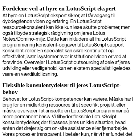
Fordelene ved at hyre en LotusScript ekspert
At hyre en LotusScript ekspert sikrer, at I får adgang til
dybdegående viden og erfaring. En LotusScript
ressourcekonsulent kan ikke kun løse akutte problemer, men
også tilbyde strategisk rådgivning om jeres Lotus
Notes/Domino-miljø. Dette kan inkludere alt fra LotusScript
programmering konsulent-opgaver til LotusScript support
konsulent-roller. En specialist kan sikre kontinuitet og
effektivitet, især i systemer hvor institutionel viden er ved at
forsvinde. Overvejer I LotusScript outsourcing af dele af jeres
udvikling eller vedligehold, kan en ekstern specialist ligeledes
være en værdifuld løsning.
Fleksible konsulentydelser til jeres LotusScript-
behov
Behovet for LotusScript-kompetencer kan variere. Måske har I
brug for en midlertidig ressource til et specifikt projekt, eller
måske overvejer I at ansætte en LotusScript programmør på
mere permanent basis. Vi tilbyder fleksible LotusScript
konsulentydelser, der tilpasses jeres unikke situation, hvad
enten det drejer sig om on-site assistance eller fjernarbejde.
Vores proces er transparent: I betaler kun, når vi har fundet det