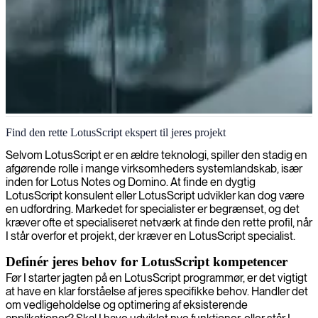
LotusScript-udvikler
Find den rette LotusScript ekspert til jeres projekt
Selvom LotusScript er en ældre teknologi, spiller den stadig en
afgørende rolle i mange virksomheders systemlandskab, især
inden for Lotus Notes og Domino. At finde en dygtig
LotusScript konsulent eller LotusScript udvikler kan dog være
en udfordring. Markedet for specialister er begrænset, og det
kræver ofte et specialiseret netværk at finde den rette profil, når
I står overfor et projekt, der kræver en LotusScript specialist.
Definér jeres behov for LotusScript kompetencer
Før I starter jagten på en LotusScript programmør, er det vigtigt
at have en klar forståelse af jeres specifikke behov. Handler det
om vedligeholdelse og optimering af eksisterende