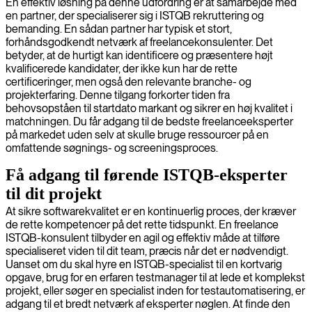
En effektiv løsning på denne udfordring er at samarbejde med
en partner, der specialiserer sig i ISTQB rekruttering og
bemanding. En sådan partner har typisk et stort,
forhåndsgodkendt netværk af freelancekonsulenter. Det
betyder, at de hurtigt kan identificere og præsentere højt
kvalificerede kandidater, der ikke kun har de rette
certificeringer, men også den relevante branche- og
projekterfaring. Denne tilgang forkorter tiden fra
behovsopståen til startdato markant og sikrer en høj kvalitet i
matchningen. Du får adgang til de bedste freelanceeksperter
på markedet uden selv at skulle bruge ressourcer på en
omfattende søgnings- og screeningsproces.
Få adgang til førende ISTQB-eksperter
til dit projekt
At sikre softwarekvalitet er en kontinuerlig proces, der kræver
de rette kompetencer på det rette tidspunkt. En freelance
ISTQB-konsulent tilbyder en agil og effektiv måde at tilføre
specialiseret viden til dit team, præcis når det er nødvendigt.
Uanset om du skal hyre en ISTQB-specialist til en kortvarig
opgave, brug for en erfaren testmanager til at lede et komplekst
projekt, eller søger en specialist inden for testautomatisering, er
adgang til et bredt netværk af eksperter nøglen. At finde den