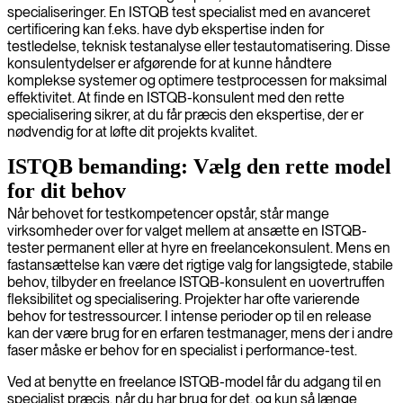
specialiseringer. En ISTQB test specialist med en avanceret
certificering kan f.eks. have dyb ekspertise inden for
testledelse, teknisk testanalyse eller testautomatisering. Disse
konsulentydelser er afgørende for at kunne håndtere
komplekse systemer og optimere testprocessen for maksimal
effektivitet. At finde en ISTQB-konsulent med den rette
specialisering sikrer, at du får præcis den ekspertise, der er
nødvendig for at løfte dit projekts kvalitet.
ISTQB bemanding: Vælg den rette model
for dit behov
Når behovet for testkompetencer opstår, står mange
virksomheder over for valget mellem at ansætte en ISTQB-
tester permanent eller at hyre en freelancekonsulent. Mens en
fastansættelse kan være det rigtige valg for langsigtede, stabile
behov, tilbyder en freelance ISTQB-konsulent en uovertruffen
fleksibilitet og specialisering. Projekter har ofte varierende
behov for testressourcer. I intense perioder op til en release
kan der være brug for en erfaren testmanager, mens der i andre
faser måske er behov for en specialist i performance-test.
Ved at benytte en freelance ISTQB-model får du adgang til en
specialist præcis, når du har brug for det, og kun så længe