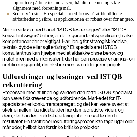
rapportere på hele testindsatsen, håndtere teams og sikre
alignment med forretningsmål.
Security Tester: En specialist med fokus på at identificere
sårbarheder og sikre, at applikationen er robust over for angreb.
Når din virksomhed har et "ISTQB tester søges" eller "ISTQB
konsulent søges" behov, er det afgørende at specificere, hvilke
kompetencer der er vigtigst. Har I brug for strategisk ledelse,
teknisk dybde eller agil erfaring? Et specialiseret ISTQB
konsulenthus kan hjælpe med at afdække disse behov og
matche jer med en konsulent, der har den præcise erfarings- og
certificeringsprofil, der skaber mest værdi for jeres projekt.
Udfordringer og løsninger ved ISTQB
rekruttering
Processen med at finde og validere den rette ISTQB-specialist
kan være tidskrævende og udfordrende. Markedet for IT-
specialister er konkurrencepræget, og det kan være svært at
skelne mellem kandidater, der har den teoretiske viden, og
dem, der har den praktiske erfaring til at omsætte den til
resultater. En traditionel rekrutteringsproces kan tage uger eller
måneder, hvilket kan forsinke kritiske projekter.