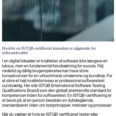
ISTQB softwaretest
Hvorfor en ISTQB-certificeret konsulent er afgørende for
softwarekvalitet
Vi leverer ISTQB-certificerede testere, som anvender
branchestandardiserede metoder for at sikre, at dine
I en digital tidsalder er kvaliteten af software ikke længere en
softwareprodukter leverer enestående kvalitet og pålidelighed.
luksus, men en fundamental forudsætning for succes. Fejl,
nedetid og dårlig brugeroplevelse kan have store
konsekvenser for en virksomheds omdømme og bundlinje. For
at sikre et højt kvalitetsniveau er professionel softwaretest
uundværlig. Her står ISTQB (International Software Testing
Qualifications Board) som den globalt anerkendte standard for
kompetencer inden for softwaretest. En ISTQB-certificering er
et bevis på, at en person besidder en dybdegående,
standardiseret viden om testprincipper, metoder og processer.
Når du vælger at hyre en ISTQB-certificeret tester eller