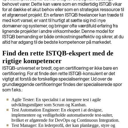
behovet varer. Dette kan være som en midlertidig ISTQB vikar
for at dække et akut behov eller som en strategisk ressource til
et afgrænset projekt. En erfaren ISTQB freelancer kan træde til
med kort varsel, er vant til hurtigt at sætte sig ind i nye
domæner og systemer, og bringer ofte værdifuld erfaring fra
lignende projekter i andre virksomheder. Denne model for
ISTQB bemanding er både omkostningseffektiv og sikrer, at du
altid har adgang til de bedste kompetencer på markedet.
Find den rette ISTQB-ekspert med de
rigtige kompetencer
ISTQB-universet er bredt, og en certificering er ikke bare en
certificering. For at finde den rette ISTQB-konsulent er det
vigtigt at forstå de forskellige specialiseringer. Ud over de
grundlæggende certificeringer findes der specialiserede spor
som f.eks.:
Agile Tester: En specialist i at integrere test i agile
udviklingsmiljøer som Scrum og Kanban.
Test Automation Engineer: En ekspert i at designe,
implementere og vedligeholde automatiserede test-suiter,
hvilket er afgørende for DevOps og Continuous Integration.
Test Manager: En lederprofil, der kan planlægge, styre og