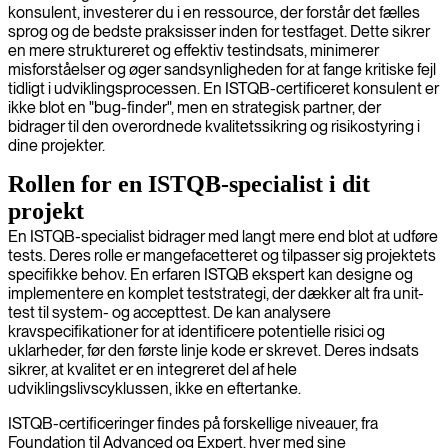
konsulent, investerer du i en ressource, der forstår det fælles
sprog og de bedste praksisser inden for testfaget. Dette sikrer
en mere struktureret og effektiv testindsats, minimerer
misforståelser og øger sandsynligheden for at fange kritiske fejl
tidligt i udviklingsprocessen. En ISTQB-certificeret konsulent er
ikke blot en "bug-finder", men en strategisk partner, der
bidrager til den overordnede kvalitetssikring og risikostyring i
dine projekter.
Rollen for en ISTQB-specialist i dit
projekt
En ISTQB-specialist bidrager med langt mere end blot at udføre
tests. Deres rolle er mangefacetteret og tilpasser sig projektets
specifikke behov. En erfaren ISTQB ekspert kan designe og
implementere en komplet teststrategi, der dækker alt fra unit-
test til system- og accepttest. De kan analysere
kravspecifikationer for at identificere potentielle risici og
uklarheder, før den første linje kode er skrevet. Deres indsats
sikrer, at kvalitet er en integreret del af hele
udviklingslivscyklussen, ikke en eftertanke.
ISTQB-certificeringer findes på forskellige niveauer, fra
Foundation til Advanced og Expert, hver med sine