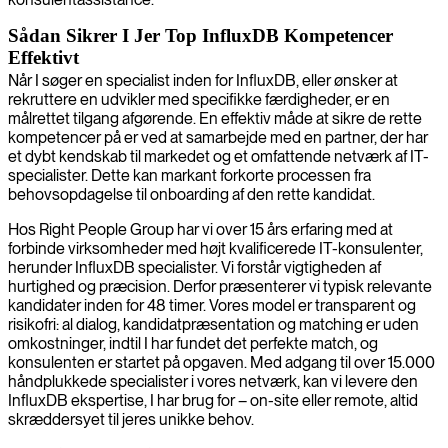
Sådan Sikrer I Jer Top InfluxDB Kompetencer
Effektivt
Når I søger en specialist inden for InfluxDB, eller ønsker at
rekruttere en udvikler med specifikke færdigheder, er en
målrettet tilgang afgørende. En effektiv måde at sikre de rette
kompetencer på er ved at samarbejde med en partner, der har
et dybt kendskab til markedet og et omfattende netværk af IT-
specialister. Dette kan markant forkorte processen fra
behovsopdagelse til onboarding af den rette kandidat.
Hos Right People Group har vi over 15 års erfaring med at
forbinde virksomheder med højt kvalificerede IT-konsulenter,
herunder InfluxDB specialister. Vi forstår vigtigheden af
hurtighed og præcision. Derfor præsenterer vi typisk relevante
kandidater inden for 48 timer. Vores model er transparent og
risikofri: al dialog, kandidatpræsentation og matching er uden
omkostninger, indtil I har fundet det perfekte match, og
konsulenten er startet på opgaven. Med adgang til over 15.000
håndplukkede specialister i vores netværk, kan vi levere den
InfluxDB ekspertise, I har brug for – on-site eller remote, altid
skræddersyet til jeres unikke behov.