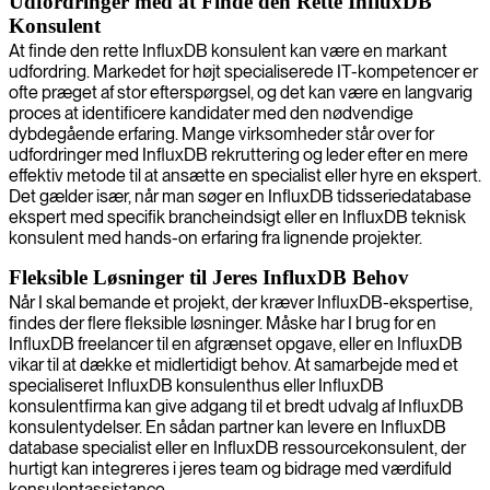
Udfordringer med at Finde den Rette InfluxDB
Konsulent
At finde den rette InfluxDB konsulent kan være en markant
udfordring. Markedet for højt specialiserede IT-kompetencer er
ofte præget af stor efterspørgsel, og det kan være en langvarig
proces at identificere kandidater med den nødvendige
dybdegående erfaring. Mange virksomheder står over for
udfordringer med InfluxDB rekruttering og leder efter en mere
effektiv metode til at ansætte en specialist eller hyre en ekspert.
Det gælder især, når man søger en InfluxDB tidsseriedatabase
ekspert med specifik brancheindsigt eller en InfluxDB teknisk
konsulent med hands-on erfaring fra lignende projekter.
Fleksible Løsninger til Jeres InfluxDB Behov
Når I skal bemande et projekt, der kræver InfluxDB-ekspertise,
findes der flere fleksible løsninger. Måske har I brug for en
InfluxDB freelancer til en afgrænset opgave, eller en InfluxDB
vikar til at dække et midlertidigt behov. At samarbejde med et
specialiseret InfluxDB konsulenthus eller InfluxDB
konsulentfirma kan give adgang til et bredt udvalg af InfluxDB
konsulentydelser. En sådan partner kan levere en InfluxDB
database specialist eller en InfluxDB ressourcekonsulent, der
hurtigt kan integreres i jeres team og bidrage med værdifuld
konsulentassistance.