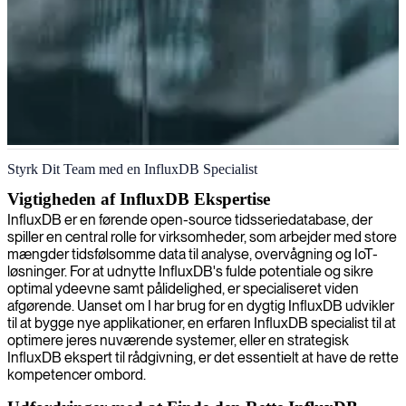
InfluxDB-ekspert
Styrk Dit Team med en InfluxDB Specialist
Vigtigheden af InfluxDB Ekspertise
InfluxDB er en førende open-source tidsseriedatabase, der
spiller en central rolle for virksomheder, som arbejder med store
mængder tidsfølsomme data til analyse, overvågning og IoT-
løsninger. For at udnytte InfluxDB's fulde potentiale og sikre
optimal ydeevne samt pålidelighed, er specialiseret viden
afgørende. Uanset om I har brug for en dygtig InfluxDB udvikler
til at bygge nye applikationer, en erfaren InfluxDB specialist til at
optimere jeres nuværende systemer, eller en strategisk
InfluxDB ekspert til rådgivning, er det essentielt at have de rette
kompetencer ombord.