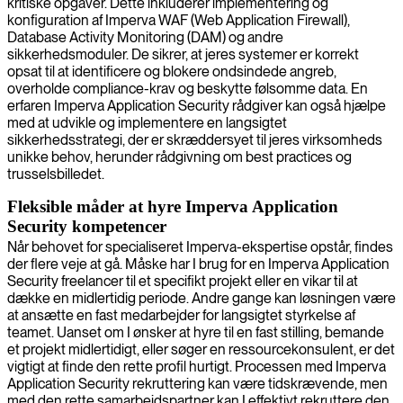
kritiske opgaver. Dette inkluderer implementering og
konfiguration af Imperva WAF (Web Application Firewall),
Database Activity Monitoring (DAM) og andre
sikkerhedsmoduler. De sikrer, at jeres systemer er korrekt
opsat til at identificere og blokere ondsindede angreb,
overholde compliance-krav og beskytte følsomme data. En
erfaren Imperva Application Security rådgiver kan også hjælpe
med at udvikle og implementere en langsigtet
sikkerhedsstrategi, der er skræddersyet til jeres virksomheds
unikke behov, herunder rådgivning om best practices og
trusselsbilledet.
Fleksible måder at hyre Imperva Application
Security kompetencer
Når behovet for specialiseret Imperva-ekspertise opstår, findes
der flere veje at gå. Måske har I brug for en Imperva Application
Security freelancer til et specifikt projekt eller en vikar til at
dække en midlertidig periode. Andre gange kan løsningen være
at ansætte en fast medarbejder for langsigtet styrkelse af
teamet. Uanset om I ønsker at hyre til en fast stilling, bemande
et projekt midlertidigt, eller søger en ressourcekonsulent, er det
vigtigt at finde den rette profil hurtigt. Processen med Imperva
Application Security rekruttering kan være tidskrævende, men
med den rette samarbejdspartner kan I effektivt rekruttere den