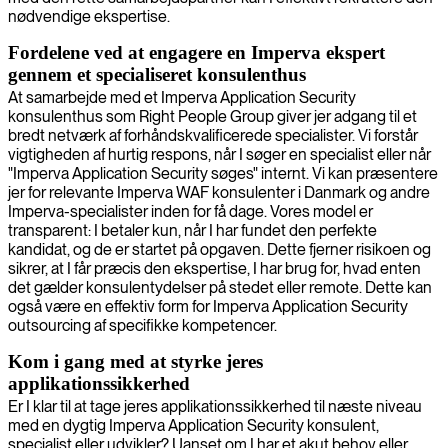
nødvendige ekspertise.
Fordelene ved at engagere en Imperva ekspert
gennem et specialiseret konsulenthus
At samarbejde med et Imperva Application Security
konsulenthus som Right People Group giver jer adgang til et
bredt netværk af forhåndskvalificerede specialister. Vi forstår
vigtigheden af hurtig respons, når I søger en specialist eller når
"Imperva Application Security søges" internt. Vi kan præsentere
jer for relevante Imperva WAF konsulenter i Danmark og andre
Imperva-specialister inden for få dage. Vores model er
transparent: I betaler kun, når I har fundet den perfekte
kandidat, og de er startet på opgaven. Dette fjerner risikoen og
sikrer, at I får præcis den ekspertise, I har brug for, hvad enten
det gælder konsulentydelser på stedet eller remote. Dette kan
også være en effektiv form for Imperva Application Security
outsourcing af specifikke kompetencer.
Kom i gang med at styrke jeres
applikationssikkerhed
Er I klar til at tage jeres applikationssikkerhed til næste niveau
med en dygtig Imperva Application Security konsulent,
specialist eller udvikler? Uanset om I har et akut behov eller