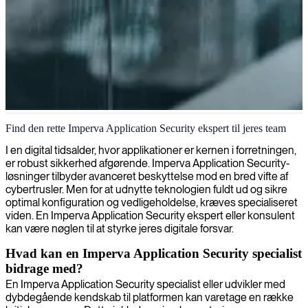
Imperva Application Security-specialist
Find den rette Imperva Application Security ekspert til jeres team
I en digital tidsalder, hvor applikationer er kernen i forretningen,
er robust sikkerhed afgørende. Imperva Application Security-
løsninger tilbyder avanceret beskyttelse mod en bred vifte af
cybertrusler. Men for at udnytte teknologien fuldt ud og sikre
optimal konfiguration og vedligeholdelse, kræves specialiseret
viden. En Imperva Application Security ekspert eller konsulent
kan være nøglen til at styrke jeres digitale forsvar.
Hvad kan en Imperva Application Security specialist
bidrage med?
En Imperva Application Security specialist eller udvikler med
dybdegående kendskab til platformen kan varetage en række