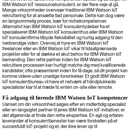
IBM Watson IoT ressourcekonsulent, er der flere veje at gå.
Mange virksomheder overvejer traditionel IBM Watson IoT
rekruttering for at ansætte fast personale. Dette kan dog være
en langsommelig proces, især for nichekompetencer.
Alternativt kan IBM Watson IoT konsulentydelser fra et
specialiseret IBM Watson IoT konsulenthus eller IBM Watson
IoT konsulentfirma tilbyde fleksibilitet og hurtig adgang til den
nødvendige viden. Overvej at hyre en IBM Watson IoT
freelancer eller en IBM Watson IoT vikar til tidsafgrænsede
projekter eller for at dække et akut behov for IBM Watson IoT
bemanding. Den rette partner inden for IBM Watson IoT
rekruttere processen kan hurtigt matche dig med kvalificerede
kandidater, ofte præsenteret inden for få dage, så dit projekt kan
komme videre uden unødige forsinkelser. Et godt IBM Watson
IoT konsulentbureau vil have et netværk af håndplukkede
specialister klar til at træde til, enten on-site eller remote.
Få adgang til førende IBM Watson IoT kompetencer
Uanset om din virksomhed søges efter en midlertidig specialist
eller en langsigtet partner til jeres IBM Watson IoT-initiativer, er
det afgørende at finde den rette ekspertise. En agil og erfaren
leverandør af konsulenttjenester kan være forskellen på et
succesfuldt IoT-projekt og et, der ikke lever op til