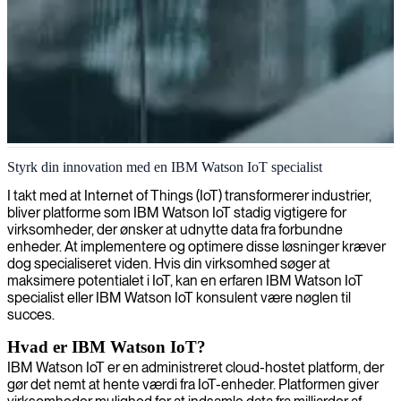
IBM Watson IoT-specialist
Styrk din innovation med en IBM Watson IoT specialist
I takt med at Internet of Things (IoT) transformerer industrier,
bliver platforme som IBM Watson IoT stadig vigtigere for
virksomheder, der ønsker at udnytte data fra forbundne
enheder. At implementere og optimere disse løsninger kræver
dog specialiseret viden. Hvis din virksomhed søger at
maksimere potentialet i IoT, kan en erfaren IBM Watson IoT
specialist eller IBM Watson IoT konsulent være nøglen til
succes.
Hvad er IBM Watson IoT?
IBM Watson IoT er en administreret cloud-hostet platform, der
gør det nemt at hente værdi fra IoT-enheder. Platformen giver