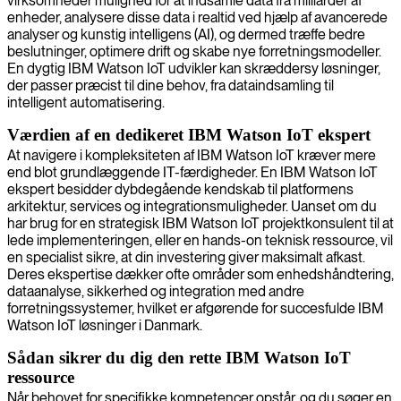
virksomheder mulighed for at indsamle data fra milliarder af
enheder, analysere disse data i realtid ved hjælp af avancerede
analyser og kunstig intelligens (AI), og dermed træffe bedre
beslutninger, optimere drift og skabe nye forretningsmodeller.
En dygtig IBM Watson IoT udvikler kan skræddersy løsninger,
der passer præcist til dine behov, fra dataindsamling til
intelligent automatisering.
Værdien af en dedikeret IBM Watson IoT ekspert
At navigere i kompleksiteten af IBM Watson IoT kræver mere
end blot grundlæggende IT-færdigheder. En IBM Watson IoT
ekspert besidder dybdegående kendskab til platformens
arkitektur, services og integrationsmuligheder. Uanset om du
har brug for en strategisk IBM Watson IoT projektkonsulent til at
lede implementeringen, eller en hands-on teknisk ressource, vil
en specialist sikre, at din investering giver maksimalt afkast.
Deres ekspertise dækker ofte områder som enhedshåndtering,
dataanalyse, sikkerhed og integration med andre
forretningssystemer, hvilket er afgørende for succesfulde IBM
Watson IoT løsninger i Danmark.
Sådan sikrer du dig den rette IBM Watson IoT
ressource
Når behovet for specifikke kompetencer opstår, og du søger en