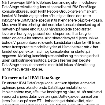
Når I overvejer IBM InfoSphere bemanding eller InfoSphere
DataStage rekruttering, kan et specialiseret IBM DataStage
konsulentbureau som Right People Group gøre en markant
forskel. Vi forstår vigtigheden af hurtigt at finde den rette
InfoSphere DataStage specialist til at engagere på projektbasis.
Med over 15 års erfaring i det nordiske konsulentmarked og et
netværk på mere end 15.000 håndplukkede specialister,
leverer vi hurtigt og præcist den ekspertise, I har brug for –
enten on-site eller remote, altid skræddersyet til jeres unikke
behov. Vi præsenterer relevante kandidater inden for 48 timer.
Vores transparente model betyder, at I først betaler, når vi har
fundet det perfekte match, og konsulenten er startet på
opgaven. Al dialog, kandidatpræsentation og matching er helt
uden omkostninger indtil da. Dette sikrer jer den bedste
DataStage konsulentservice med fuldt fokus på kvalitet og
langsigtet værdiskabelse.
Få mere ud af IBM DataStage
En erfaren IBM DataStage konsulent kan hjælpe jer med at
optimere jeres eksisterende DataStage-installationer,
implementere nye, effektive løsninger og sikre, at I får maksimal
værdi ud af jeres datainvesteringer. Dette gælder, uanset om
jeres fokus er på core ETL, forbedring af datakvalitet, eller