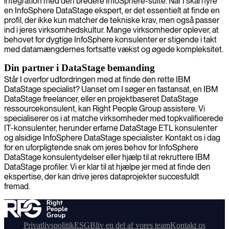
integration med den bredere InfoSphere-suite. Når I skal hyre
en InfoSphere DataStage ekspert, er det essentielt at finde en
profil, der ikke kun matcher de tekniske krav, men også passer
ind i jeres virksomhedskultur. Mange virksomheder oplever, at
behovet for dygtige InfoSphere konsulenter er stigende i takt
med datamængdernes fortsatte vækst og øgede kompleksitet.
Din partner i DataStage bemanding
Står I overfor udfordringen med at finde den rette IBM
DataStage specialist? Uanset om I søger en fastansat, en IBM
DataStage freelancer, eller en projektbaseret DataStage
ressourcekonsulent, kan Right People Group assistere. Vi
specialiserer os i at matche virksomheder med topkvalificerede
IT-konsulenter, herunder erfarne DataStage ETL konsulenter
og alsidige InfoSphere DataStage specialister. Kontakt os i dag
for en uforpligtende snak om jeres behov for InfoSphere
DataStage konsulentydelser eller hjælp til at rekruttere IBM
DataStage profiler. Vi er klar til at hjælpe jer med at finde den
ekspertise, der kan drive jeres dataprojekter succesfuldt
fremad.
Privatlivspolitik
ESG
Bliv en del af vores team
Kontakt os