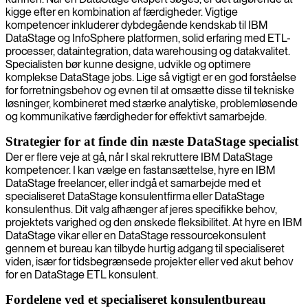
kigge efter en kombination af færdigheder. Vigtige
kompetencer inkluderer dybdegående kendskab til IBM
DataStage og InfoSphere platformen, solid erfaring med ETL-
processer, dataintegration, data warehousing og datakvalitet.
Specialisten bør kunne designe, udvikle og optimere
komplekse DataStage jobs. Lige så vigtigt er en god forståelse
for forretningsbehov og evnen til at omsætte disse til tekniske
løsninger, kombineret med stærke analytiske, problemløsende
og kommunikative færdigheder for effektivt samarbejde.
Strategier for at finde din næste DataStage specialist
Der er flere veje at gå, når I skal rekruttere IBM DataStage
kompetencer. I kan vælge en fastansættelse, hyre en IBM
DataStage freelancer, eller indgå et samarbejde med et
specialiseret DataStage konsulentfirma eller DataStage
konsulenthus. Dit valg afhænger af jeres specifikke behov,
projektets varighed og den ønskede fleksibilitet. At hyre en IBM
DataStage vikar eller en DataStage ressourcekonsulent
gennem et bureau kan tilbyde hurtig adgang til specialiseret
viden, især for tidsbegrænsede projekter eller ved akut behov
for en DataStage ETL konsulent.
Fordelene ved et specialiseret konsulentbureau