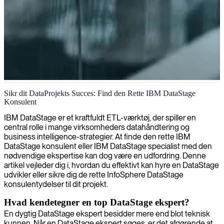
IBM InfoSphere DataStage-udvikler
Sikr dit DataProjekts Succes: Find den Rette IBM DataStage
Konsulent
IBM DataStage er et kraftfuldt ETL-værktøj, der spiller en
central rolle i mange virksomheders datahåndtering og
business intelligence-strategier. At finde den rette IBM
DataStage konsulent eller IBM DataStage specialist med den
nødvendige ekspertise kan dog være en udfordring. Denne
artikel vejleder dig i, hvordan du effektivt kan hyre en DataStage
udvikler eller sikre dig de rette InfoSphere DataStage
konsulentydelser til dit projekt.
Hvad kendetegner en top DataStage ekspert?
En dygtig DataStage ekspert besidder mere end blot teknisk
kunnen. Når en DataStage ekspert søges, er det afgørende at