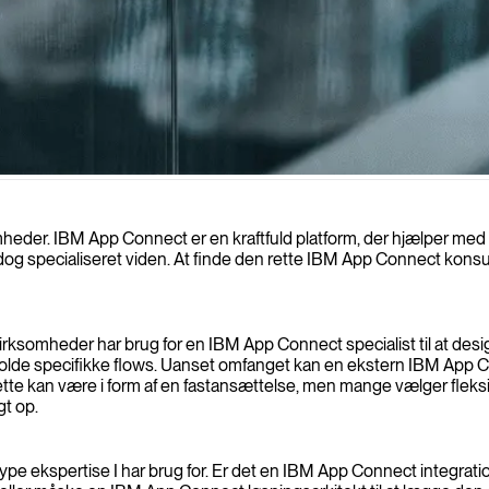
mheder. IBM App Connect er en kraftfuld platform, der hjælper med a
 dog specialiseret viden. At finde den rette IBM App Connect kons
ksomheder har brug for en IBM App Connect specialist til at des
holde specifikke flows. Uanset omfanget kan en ekstern IBM App C
. Dette kan være i form af en fastansættelse, men mange vælger fle
gt op.
lken type ekspertise I har brug for. Er det en IBM App Connect inte