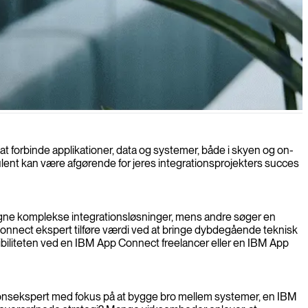
t forbinde applikationer, data og systemer, både i skyen og on-
ulent kan være afgørende for jeres integrationsprojekters succes
igne komplekse integrationsløsninger, mens andre søger en
onnect ekspert tilføre værdi ved at bringe dybdegående teknisk
ksibiliteten ved en IBM App Connect freelancer eller en IBM App
grationsekspert med fokus på at bygge bro mellem systemer, en IBM