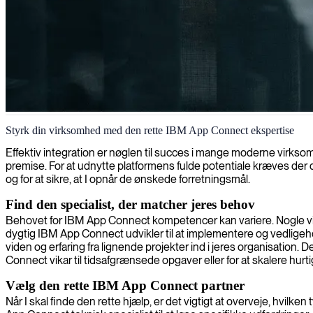
IBM App Connect-specialist
Styrk din virksomhed med den rette IBM App Connect ekspertise
Effektiv integration er nøglen til succes i mange moderne virkso
premise. For at udnytte platformens fulde potentiale kræves der
og for at sikre, at I opnår de ønskede forretningsmål.
Find den specialist, der matcher jeres behov
Behovet for IBM App Connect kompetencer kan variere. Nogle vir
dygtig IBM App Connect udvikler til at implementere og vedlige
viden og erfaring fra lignende projekter ind i jeres organisation
Connect vikar til tidsafgrænsede opgaver eller for at skalere hurti
Vælg den rette IBM App Connect partner
Når I skal finde den rette hjælp, er det vigtigt at overveje, hvi