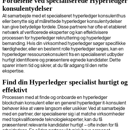
Fordelene ved specialiserede Hyperledger
konsulentydelser
At samarbejde med et specialiseret hyperledger konsulenthus
eller benytte sig af målrettede hyperledger konsulentydelser
kan give betydelige fordele. Disse partnere har ofte et etableret
netværk af verificerede eksperter og kan effektivisere
processen for hyperledger rekruttering og hyperledger
bemanding. Hvis din virksomhed hyperledger søger specifikke
færdigheder, eller en bestemt rolle hyperledger søges, kan en
hyperledger ressourcekonsulent fra en specialiseret udbyder
hurtigt identificere og præsentere egnede kandidater. Dette
sparer intern tid og sikrer, at du får adgang til den rette
ekspertise.
Find din Hyperledger specialist hurtigt og
effektivt
Processen med at finde og onboarde en hyperledger
blockchain konsulent eller en generel hyperledger it-konsulent
behøver ikke at være langsom eller usikker. Ved at samarbejde
med en partner, der specialiserer sig i at matche virksomheder
med topkvalificerede teknologieksperter, kan du få
præsenteret relevante kandidater hurtigt – ofte inden for få