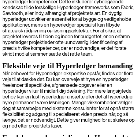
hyperledger kompetencer. Dette inkluderer dybdegående
kendskab til de forskellige Hyperledger-frameworks som Fabric,
Sawtooth, eller Indy, afhængigt af projektets art. En dygtig
hyperledger udvikler er essentiel for at bygge og vedligeholde
applikationer, mens en hyperledger specialist kan tilbyde
strategisk rådgivning og løsningsarkitektur. For at sikre, at
projektet leveres til tiden og inden for budgettet, er en erfaren
hyperledger projektleder ofte uundværlig. Identificering af
præcis hvilke kompetencer, der er nødvendige, er det første
skridt mod at sammensætte det rette team.
Fleksible veje til Hyperledger bemanding
Når behovet for Hyperledger-ekspertise opstår, findes der flere
veje til at dække det. Du kan overveje at hyre en hyperledger
freelancer til specifikke, afgrænsede opgaver eller en
hyperledger vikar til midlertidig dækning. For mere langsigtede
behov kan en fast hyperledger ansætte eller det at hyperledger
hyre permanent være løsningen. Mange virksomheder vælger
dog at samarbejde med eksterne konsulenter for at opnå større
fleksibilitet og adgang til specialiseret viden præcis når, og så
længe, det er nødvendigt. Dette giver mulighed for at skalere op
og ned efter projektets faser.