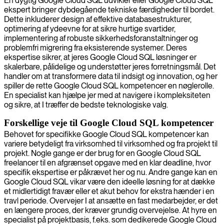
En dygtig Google Cloud SQL udvikler eller Google Cloud SQL
ekspert bringer dybdegående tekniske færdigheder til bordet.
Dette inkluderer design af effektive databasestrukturer,
optimering af ydeevne for at sikre hurtige svartider,
implementering af robuste sikkerhedsforanstaltninger og
problemfri migrering fra eksisterende systemer. Deres
ekspertise sikrer, at jeres Google Cloud SQL løsninger er
skalerbare, pålidelige og understøtter jeres forretningsmål. Det
handler om at transformere data til indsigt og innovation, og her
spiller de rette Google Cloud SQL kompetencer en nøglerolle.
En specialist kan hjælpe jer med at navigere i kompleksiteten
og sikre, at I træffer de bedste teknologiske valg.
Forskellige veje til Google Cloud SQL kompetencer
Behovet for specifikke Google Cloud SQL kompetencer kan
variere betydeligt fra virksomhed til virksomhed og fra projekt til
projekt. Nogle gange er der brug for en Google Cloud SQL
freelancer til en afgrænset opgave med en klar deadline, hvor
specifik ekspertise er påkrævet her og nu. Andre gange kan en
Google Cloud SQL vikar være den ideelle løsning for at dække
et midlertidigt fravær eller et akut behov for ekstra hænder i en
travl periode. Overvejer I at ansætte en fast medarbejder, er det
en længere proces, der kræver grundig overvejelse. At hyre en
specialist på projektbasis, f.eks. som dedikerede Google Cloud