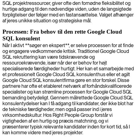
SQL projektressourcer, giver ofte den fornødne fleksibilitet og
hurtige adgang til den nødvendige viden, uden de langsigtede
forpligtelser der følger med en fastansættelse. Valget afhænger
af jeres unikke situation og strategiske mål.
Processen: Fra behov til den rette Google Cloud
SQL konsulent
Når I aktivt **søger en ekspert**, er selve processen for at finde
og engagere vedkommende kritisk. Traditionel Google Cloud
SQL rekruttering kan være tidskrævende og
ressourcekrævende, især når der er behov for højt
specialiserede færdigheder hurtigt. Her kan et samarbejde med
et professionelt Google Cloud SQL konsulenthus eller et agilt
Google Cloud SQL konsulentfirma gøre en stor forskel. Disse
partnere har ofte et etableret netværk af forhåndskvalificerede
specialister og kan strømline processen for Google Cloud SQL
bemanding betydeligt. Gennem målrettede Google Cloud SQL
konsulentydelser kan I få adgang til kandidater, der ikke blot har
de tekniske færdigheder, men også passer ind i jeres
virksomhedskultur. Hos Right People Group forstår vi
vigtigheden af en hurtig og præcis matchning, og vi
præsenterer typisk relevante kandidater inden for kort tid, så I
kan komme videre med jeres projekter.