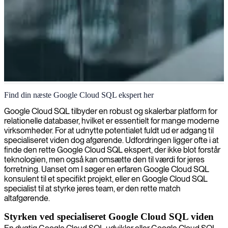
Google Cloud SQL-specialist
Find din næste Google Cloud SQL ekspert her
Google Cloud SQL tilbyder en robust og skalerbar platform for
relationelle databaser, hvilket er essentielt for mange moderne
virksomheder. For at udnytte potentialet fuldt ud er adgang til
specialiseret viden dog afgørende. Udfordringen ligger ofte i at
finde den rette Google Cloud SQL ekspert, der ikke blot forstår
teknologien, men også kan omsætte den til værdi for jeres
forretning. Uanset om I søger en erfaren Google Cloud SQL
konsulent til et specifikt projekt, eller en Google Cloud SQL
specialist til at styrke jeres team, er den rette match
altafgørende.
Styrken ved specialiseret Google Cloud SQL viden