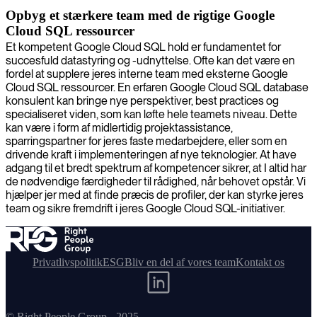
Opbyg et stærkere team med de rigtige Google
Cloud SQL ressourcer
Et kompetent Google Cloud SQL hold er fundamentet for
succesfuld datastyring og -udnyttelse. Ofte kan det være en
fordel at supplere jeres interne team med eksterne Google
Cloud SQL ressourcer. En erfaren Google Cloud SQL database
konsulent kan bringe nye perspektiver, best practices og
specialiseret viden, som kan løfte hele teamets niveau. Dette
kan være i form af midlertidig projektassistance,
sparringspartner for jeres faste medarbejdere, eller som en
drivende kraft i implementeringen af nye teknologier. At have
adgang til et bredt spektrum af kompetencer sikrer, at I altid har
de nødvendige færdigheder til rådighed, når behovet opstår. Vi
hjælper jer med at finde præcis de profiler, der kan styrke jeres
team og sikre fremdrift i jeres Google Cloud SQL-initiativer.
Privatlivspolitik
ESG
Bliv en del af vores team
Kontakt os
© Right People Group - 2025