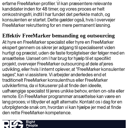
erfarne FreeMarker-profiler. Vi kan præsentere relevante
kandidater inden for 48 timer, og vores proces er helt
omkostningsfri, indtil I har fundet det perfekte match, og
konsulenten er startet. Dette gælder også, hvis I overvejer
FreeMarker rekruttering for en mere permanent løsning.
Effektiv FreeMarker bemanding og outsourcing
At hyre en FreeMarker specialist eller hyre en FreeMarker
ekspert gennem os sikrer jer adgang til specialiseret viden
hurtigt og præcist, uden de faste forpligtelser der følger med en
ansættelse. Uanset om I har brug for hjælp til et specifikt
projekt, overvejer FreeMarker outsourcing af dele af jeres
udvikling, eller hvis I internt oplever, at "FreeMarker konsulenter
søges", kan vi assistere. Vi arbejder anderledes end et
traditionelt FreeMarker konsulenthus eller FreeMarker
udviklerfirma, da vi fokuserer på at finde den ideelle,
uafhængige specialist til jeres unikke behov, enten on-site eller
remote. En FreeMarker programmør ansættelse kan være en
lang proces; vi tilbyder et agilt alternativ. Kontakt os i dag for en
uforpligtende snak om, hvordan vi kan hjælpe jer med at finde
den rette FreeMarker-kompetence.