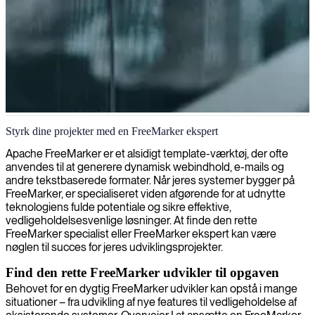
FreeMarker-udvikler
Styrk dine projekter med en FreeMarker ekspert
Apache FreeMarker er et alsidigt template-værktøj, der ofte
anvendes til at generere dynamisk webindhold, e-mails og
andre tekstbaserede formater. Når jeres systemer bygger på
FreeMarker, er specialiseret viden afgørende for at udnytte
teknologiens fulde potentiale og sikre effektive,
vedligeholdelsesvenlige løsninger. At finde den rette
FreeMarker specialist eller FreeMarker ekspert kan være
nøglen til succes for jeres udviklingsprojekter.
Find den rette FreeMarker udvikler til opgaven
Behovet for en dygtig FreeMarker udvikler kan opstå i mange
situationer – fra udvikling af nye features til vedligeholdelse af