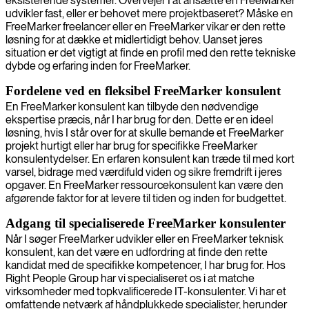
eksisterende systemer. Overvejer I at ansætte en FreeMarker
udvikler fast, eller er behovet mere projektbaseret? Måske en
FreeMarker freelancer eller en FreeMarker vikar er den rette
løsning for at dække et midlertidigt behov. Uanset jeres
situation er det vigtigt at finde en profil med den rette tekniske
dybde og erfaring inden for FreeMarker.
Fordelene ved en fleksibel FreeMarker konsulent
En FreeMarker konsulent kan tilbyde den nødvendige
ekspertise præcis, når I har brug for den. Dette er en ideel
løsning, hvis I står over for at skulle bemande et FreeMarker
projekt hurtigt eller har brug for specifikke FreeMarker
konsulentydelser. En erfaren konsulent kan træde til med kort
varsel, bidrage med værdifuld viden og sikre fremdrift i jeres
opgaver. En FreeMarker ressourcekonsulent kan være den
afgørende faktor for at levere til tiden og inden for budgettet.
Adgang til specialiserede FreeMarker konsulenter
Når I søger FreeMarker udvikler eller en FreeMarker teknisk
konsulent, kan det være en udfordring at finde den rette
kandidat med de specifikke kompetencer, I har brug for. Hos
Right People Group har vi specialiseret os i at matche
virksomheder med topkvalificerede IT-konsulenter. Vi har et
omfattende netværk af håndplukkede specialister, herunder