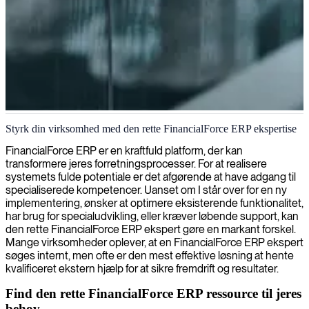
FinancialForce ERP-konsulent
Styrk din virksomhed med den rette FinancialForce ERP ekspertise
FinancialForce ERP er en kraftfuld platform, der kan
transformere jeres forretningsprocesser. For at realisere
systemets fulde potentiale er det afgørende at have adgang til
specialiserede kompetencer. Uanset om I står over for en ny
implementering, ønsker at optimere eksisterende funktionalitet,
har brug for specialudvikling, eller kræver løbende support, kan
den rette FinancialForce ERP ekspert gøre en markant forskel.
Mange virksomheder oplever, at en FinancialForce ERP ekspert
søges internt, men ofte er den mest effektive løsning at hente
kvalificeret ekstern hjælp for at sikre fremdrift og resultater.
Find den rette FinancialForce ERP ressource til jeres
behov