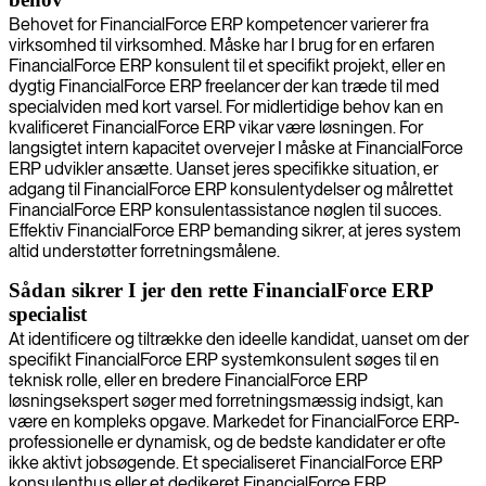
Behovet for FinancialForce ERP kompetencer varierer fra
virksomhed til virksomhed. Måske har I brug for en erfaren
FinancialForce ERP konsulent til et specifikt projekt, eller en
dygtig FinancialForce ERP freelancer der kan træde til med
specialviden med kort varsel. For midlertidige behov kan en
kvalificeret FinancialForce ERP vikar være løsningen. For
langsigtet intern kapacitet overvejer I måske at FinancialForce
ERP udvikler ansætte. Uanset jeres specifikke situation, er
adgang til FinancialForce ERP konsulentydelser og målrettet
FinancialForce ERP konsulentassistance nøglen til succes.
Effektiv FinancialForce ERP bemanding sikrer, at jeres system
altid understøtter forretningsmålene.
Sådan sikrer I jer den rette FinancialForce ERP
specialist
At identificere og tiltrække den ideelle kandidat, uanset om der
specifikt FinancialForce ERP systemkonsulent søges til en
teknisk rolle, eller en bredere FinancialForce ERP
løsningsekspert søger med forretningsmæssig indsigt, kan
være en kompleks opgave. Markedet for FinancialForce ERP-
professionelle er dynamisk, og de bedste kandidater er ofte
ikke aktivt jobsøgende. Et specialiseret FinancialForce ERP
konsulenthus eller et dedikeret FinancialForce ERP