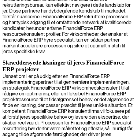
rekrutteringsbureau kan effektivt navigere i dette landskab for
jer. Disse partnere har dybdegående kendskab til markedet,
forstår nuancerne i FinancialForce ERP rekruttere processen
og har typisk adgang til et omfattende netværk af kvalificerede
kandidater, herunder erfarne FinancialForce ERP
ressourcekonsulent profiler. For virksomheder, der ønsker at
FinancialForce ERP hyre specialist, kan en sådan partner
markant accelerere processen og sikre et optimalt match til
jeres specifikke krav.
Skræddersyede løsninger til jeres FinancialForce
ERP projekter
Uanset om I er på udkig efter en FinancialForce ERP
implementeringspartner til at gennemføre implementeringen,
en strategisk FinancialForce ERP virksomhedskonsulent til at
rådgive om optimering, eller en fleksibel FinancialForce ERP
projektressource til et tidsafgrænset behov, er det afgørende at
finde en løsning, der passer præcist til jeres unikke situation. Et
kompetent FinancialForce ERP konsulentfirma vil fokusere på
at forstå jeres specifikke behov og levere den ekspertise, der
skaber reel værdi. Processen for FinancialForce ERP specialist
rekruttering bør derfor være målrettet og effektiv, så I hurtigt får
adgang til de afgørende færdigheder, der driver jeres