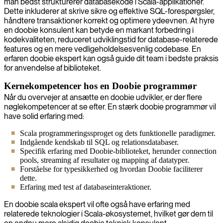
man bedst strukturerer databasekode i Scala-applikationer.
Dette inkluderer at skrive sikre og effektive SQL-forespørgsler,
håndtere transaktioner korrekt og optimere ydeevnen. At hyre
en doobie konsulent kan betyde en markant forbedring i
kodekvaliteten, reduceret udviklingstid for database-relaterede
features og en mere vedligeholdelsesvenlig codebase. En
erfaren doobie ekspert kan også guide dit team i bedste praksis
for anvendelse af biblioteket.
Kernekompetencer hos en Doobie programmør
Når du overvejer at ansætte en doobie udvikler, er der flere
nøglekompetencer at se efter. En stærk doobie programmør vil
have solid erfaring med:
Scala programmeringssproget og dets funktionelle paradigmer.
Indgående kendskab til SQL og relationsdatabaser.
Specifik erfaring med Doobie-biblioteket, herunder connection
pools, streaming af resultater og mapping af datatyper.
Forståelse for typesikkerhed og hvordan Doobie faciliterer
dette.
Erfaring med test af databaseinteraktioner.
En doobie scala ekspert vil ofte også have erfaring med
relaterede teknologier i Scala-økosystemet, hvilket gør dem til