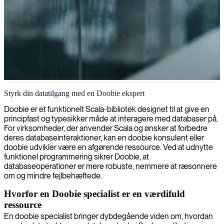
Doobie-udvikler
Styrk din datatilgang med en Doobie ekspert
Doobie er et funktionelt Scala-bibliotek designet til at give en
principfast og typesikker måde at interagere med databaser på.
For virksomheder, der anvender Scala og ønsker at forbedre
deres databaseinteraktioner, kan en doobie konsulent eller
doobie udvikler være en afgørende ressource. Ved at udnytte
funktionel programmering sikrer Doobie, at
databaseoperationer er mere robuste, nemmere at ræsonnere
om og mindre fejlbehæftede.
Hvorfor en Doobie specialist er en værdifuld
ressource
En doobie specialist bringer dybdegående viden om, hvordan