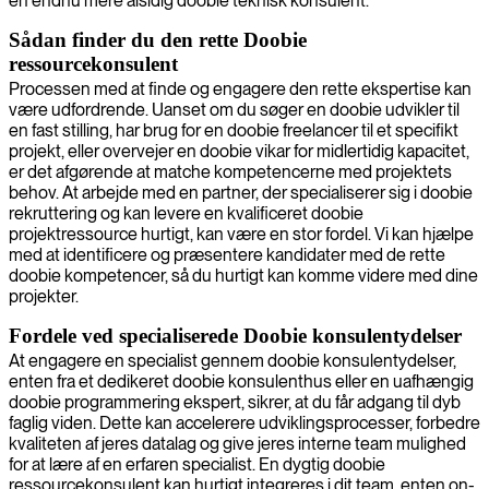
en endnu mere alsidig doobie teknisk konsulent.
Sådan finder du den rette Doobie
ressourcekonsulent
Processen med at finde og engagere den rette ekspertise kan
være udfordrende. Uanset om du søger en doobie udvikler til
en fast stilling, har brug for en doobie freelancer til et specifikt
projekt, eller overvejer en doobie vikar for midlertidig kapacitet,
er det afgørende at matche kompetencerne med projektets
behov. At arbejde med en partner, der specialiserer sig i doobie
rekruttering og kan levere en kvalificeret doobie
projektressource hurtigt, kan være en stor fordel. Vi kan hjælpe
med at identificere og præsentere kandidater med de rette
doobie kompetencer, så du hurtigt kan komme videre med dine
projekter.
Fordele ved specialiserede Doobie konsulentydelser
At engagere en specialist gennem doobie konsulentydelser,
enten fra et dedikeret doobie konsulenthus eller en uafhængig
doobie programmering ekspert, sikrer, at du får adgang til dyb
faglig viden. Dette kan accelerere udviklingsprocesser, forbedre
kvaliteten af jeres datalag og give jeres interne team mulighed
for at lære af en erfaren specialist. En dygtig doobie
ressourcekonsulent kan hurtigt integreres i dit team, enten on-