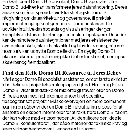
En kvalificeret Domo BI konsulent, Domo BI specialist eller
Domo BI udvikler kan transformere jeres datahåndtering. Deres
ansvarsområder spænder vidt: fra strategisk Domo BI
rådgivning om dataarkitektur og governance, til praktisk
implementering og konfiguration af Domo-instanser. De
udvikler intuitive dashboards og visualiseringer, der gør
komplekse datasæt forståelige for beslutningstagere. Desuden
kan de håndtere dataintegrationer med jeres eksisterende
systemlandskab, sikre datakvalitet og tilbyde træning, så jeres
team selv kan udnytte Domo effektivt. En dygtig Domo BI
ekspert sikrer, at jeres løsning ikke blot er funktionel, men også
skalerbar og fremtidssikret.
Find den Rette Domo BI Ressource til Jeres Behov
Når I søger Domo BI specialist-assistance, er det første skridt at
klart definere projektets omfang og varighed. Har I brug for en
Domo BI vikar til at dække et midlertidigt fravær, eller en Domo
BI freelancer med nichekompetencer til et specifikt,
tidsbegrænset projekt? Måske overvejer I en mere permanent
løsning og påbegynder en Domo BI rekruttering proces for at
ansætte en ekspert internt eller for at rekruttere Domo BI talent,
der kan vokse med virksomheden. At identificere den ideelle
Domo BI konsulentprofil, der både matcher de tekniske krav og
jeres virksomhedsdynamik, er nøglen til succes.