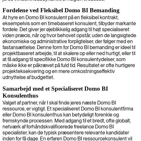
Fordelene ved Fleksibel Domo BI Bemanding
At hyre en Domo BI konsulent på en fleksibel kontrakt,
eksempelvis som en timebaseret konsulent, tilbyder markante
fordele. Det giver jer øjeblikkelig adgang til højt specialiseret
viden præcis, når og hvor behovet opstår, uden de langsigtede
økonomiske og administrative forpligtelser, der følger med en
fastansættelse. Denne form for Domo BI bemanding er ideel til
projektbaseret arbejde, til at skalere op eller ned hurtigt, eller til
at få adgang til specifikke Domo BI konsulentydelser, som
måske ikke er påkrævet på fuld tid. Resultatet er ofte hurtigere
projekteksekvering og en mere omkostningseffektiv
udnyttelse af budgettet.
Samarbejd med et Specialiseret Domo BI
Konsulenthus
Valget af partner, når I skal finde jeres næste Domo BI
ressource, er vigtigt. Et specialiseret Domo BI konsulentfirma
eller Domo BI konsulenthus kan betydeligt forenkle og
fremskynde processen. Med adgang til et bredt, ofte globalt,
netværk af forhåndskvalificerede freelance Domo BI
specialister, kan de typisk præsentere relevante kandidater
inden for få dage. En erfaren Domo BI ressourcekonsulent vil