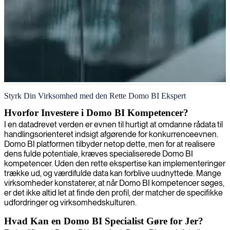
Domo BI-konsulent
Styrk Din Virksomhed med den Rette Domo BI Ekspert
Hvorfor Investere i Domo BI Kompetencer?
I en datadrevet verden er evnen til hurtigt at omdanne rådata til
handlingsorienteret indsigt afgørende for konkurrenceevnen.
Domo BI platformen tilbyder netop dette, men for at realisere
dens fulde potentiale, kræves specialiserede Domo BI
kompetencer. Uden den rette ekspertise kan implementeringer
trække ud, og værdifulde data kan forblive uudnyttede. Mange
virksomheder konstaterer, at når Domo BI kompetencer søges,
er det ikke altid let at finde den profil, der matcher de specifikke
udfordringer og virksomhedskulturen.
Hvad Kan en Domo BI Specialist Gøre for Jer?