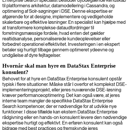
Enterprise Search specialist besidder dybdegående kendskab
til platformens arkitektur, datamodellering i Cassandra, og
optimering af Solr-søgninger i DSE. Denne ekspertise er
afgørende for at designe, implementere og vedligeholde
skalerbare og effektive løsninger. En specialist kan hjælpe med
at transformere komplekse dataudfordringer til
forretningsmæssige fordele, hvad enten det gælder
realtidsanalyse, personaliserede kundeoplevelser eller
forbedret operationel effektivitet. Investeringen i en ekspert
betaler sig hurtigt tilbage gennem optimeret ydeevne og
undgåelse af dyre fejltagelser.
Hvornår skal man hyre en DataStax Enterprise
konsulent?
Behovet for at hyre en DataStax Enterprise konsulent opstår
typisk i flere situationer. Måske står I overfor et komplekst DSE-
implementeringsprojekt, eller jeres nuværende DSE-løsning
kræver performanceoptimering. Det kan også være, at jeres
interne team mangler de specifikke DataStax Enterprise
Search kompetencer, der er nødvendige for at udvikle nye
funktioner. I disse tilfælde kan ekstern DataStax Enterprise
rådgivning eller en hands-on konsulent levere den nødvendige
ekspertise hurtigt og effektivt. En erfaren konsulent kan også
bidrage med best practices og fremskynde jeres