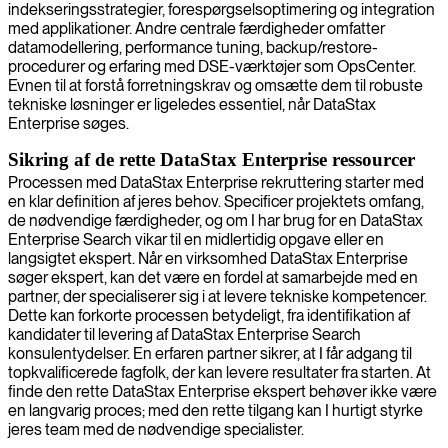
indekseringsstrategier, forespørgselsoptimering og integration
med applikationer. Andre centrale færdigheder omfatter
datamodellering, performance tuning, backup/restore-
procedurer og erfaring med DSE-værktøjer som OpsCenter.
Evnen til at forstå forretningskrav og omsætte dem til robuste
tekniske løsninger er ligeledes essentiel, når DataStax
Enterprise søges.
Sikring af de rette DataStax Enterprise ressourcer
Processen med DataStax Enterprise rekruttering starter med
en klar definition af jeres behov. Specificer projektets omfang,
de nødvendige færdigheder, og om I har brug for en DataStax
Enterprise Search vikar til en midlertidig opgave eller en
langsigtet ekspert. Når en virksomhed DataStax Enterprise
søger ekspert, kan det være en fordel at samarbejde med en
partner, der specialiserer sig i at levere tekniske kompetencer.
Dette kan forkorte processen betydeligt, fra identifikation af
kandidater til levering af DataStax Enterprise Search
konsulentydelser. En erfaren partner sikrer, at I får adgang til
topkvalificerede fagfolk, der kan levere resultater fra starten. At
finde den rette DataStax Enterprise ekspert behøver ikke være
en langvarig proces; med den rette tilgang kan I hurtigt styrke
jeres team med de nødvendige specialister.