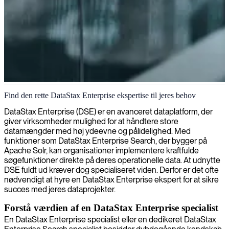
DataStax Enterprise Search-specialist
Find den rette DataStax Enterprise ekspertise til jeres behov
DataStax Enterprise (DSE) er en avanceret dataplatform, der
giver virksomheder mulighed for at håndtere store
datamængder med høj ydeevne og pålidelighed. Med
funktioner som DataStax Enterprise Search, der bygger på
Apache Solr, kan organisationer implementere kraftfulde
søgefunktioner direkte på deres operationelle data. At udnytte
DSE fuldt ud kræver dog specialiseret viden. Derfor er det ofte
nødvendigt at hyre en DataStax Enterprise ekspert for at sikre
succes med jeres dataprojekter.
Forstå værdien af en DataStax Enterprise specialist
En DataStax Enterprise specialist eller en dedikeret DataStax