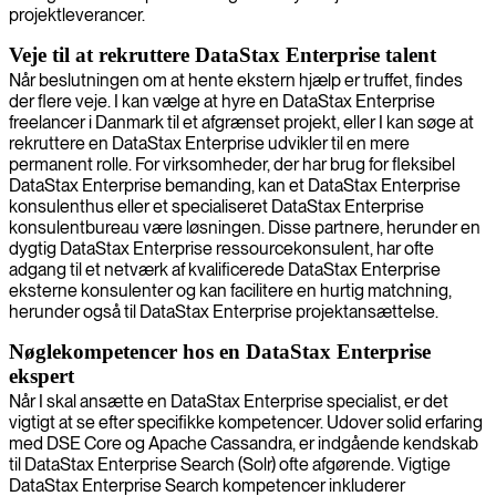
projektleverancer.
Veje til at rekruttere DataStax Enterprise talent
Når beslutningen om at hente ekstern hjælp er truffet, findes
der flere veje. I kan vælge at hyre en DataStax Enterprise
freelancer i Danmark til et afgrænset projekt, eller I kan søge at
rekruttere en DataStax Enterprise udvikler til en mere
permanent rolle. For virksomheder, der har brug for fleksibel
DataStax Enterprise bemanding, kan et DataStax Enterprise
konsulenthus eller et specialiseret DataStax Enterprise
konsulentbureau være løsningen. Disse partnere, herunder en
dygtig DataStax Enterprise ressourcekonsulent, har ofte
adgang til et netværk af kvalificerede DataStax Enterprise
eksterne konsulenter og kan facilitere en hurtig matchning,
herunder også til DataStax Enterprise projektansættelse.
Nøglekompetencer hos en DataStax Enterprise
ekspert
Når I skal ansætte en DataStax Enterprise specialist, er det
vigtigt at se efter specifikke kompetencer. Udover solid erfaring
med DSE Core og Apache Cassandra, er indgående kendskab
til DataStax Enterprise Search (Solr) ofte afgørende. Vigtige
DataStax Enterprise Search kompetencer inkluderer