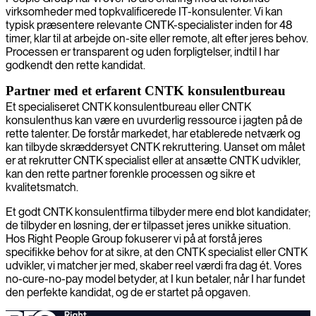
virksomheder med topkvalificerede IT-konsulenter. Vi kan
typisk præsentere relevante CNTK-specialister inden for 48
timer, klar til at arbejde on-site eller remote, alt efter jeres behov.
Processen er transparent og uden forpligtelser, indtil I har
godkendt den rette kandidat.
Partner med et erfarent CNTK konsulentbureau
Et specialiseret CNTK konsulentbureau eller CNTK
konsulenthus kan være en uvurderlig ressource i jagten på de
rette talenter. De forstår markedet, har etablerede netværk og
kan tilbyde skræddersyet CNTK rekruttering. Uanset om målet
er at rekrutter CNTK specialist eller at ansætte CNTK udvikler,
kan den rette partner forenkle processen og sikre et
kvalitetsmatch.
Et godt CNTK konsulentfirma tilbyder mere end blot kandidater;
de tilbyder en løsning, der er tilpasset jeres unikke situation.
Hos Right People Group fokuserer vi på at forstå jeres
specifikke behov for at sikre, at den CNTK specialist eller CNTK
udvikler, vi matcher jer med, skaber reel værdi fra dag ét. Vores
no-cure-no-pay model betyder, at I kun betaler, når I har fundet
den perfekte kandidat, og de er startet på opgaven.