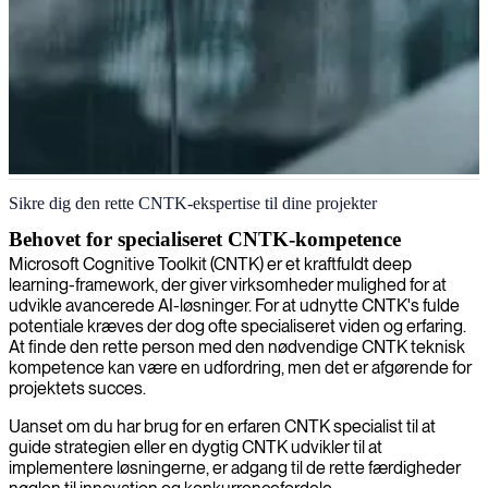
CNTK-specialist
Sikre dig den rette CNTK-ekspertise til dine projekter
Behovet for specialiseret CNTK-kompetence
Microsoft Cognitive Toolkit (CNTK) er et kraftfuldt deep
learning-framework, der giver virksomheder mulighed for at
udvikle avancerede AI-løsninger. For at udnytte CNTK's fulde
potentiale kræves der dog ofte specialiseret viden og erfaring.
At finde den rette person med den nødvendige CNTK teknisk
kompetence kan være en udfordring, men det er afgørende for
projektets succes.
Uanset om du har brug for en erfaren CNTK specialist til at
guide strategien eller en dygtig CNTK udvikler til at
implementere løsningerne, er adgang til de rette færdigheder