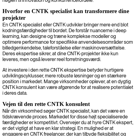
nøglen til innovation og konkurrencefordele.
Hvorfor en CNTK specialist kan transformere dine
projekter
En CNTK specialist eller CNTK udvikler bringer mere end blot
kodningsfærdigheder til bordet. De forstår nuancerne i deep
learning, kan designe og træne komplekse modeller og
optimere performance for specifikke anvendelsesområder som
billedgenkendelse, taleforståelse eller maskinoversættelse.
Deres ekspertise sikrer, at dine CNTK-projekter ikke kun
leveres, men også leverer reel forretningsværdi.
At investere i den rette CNTK ekspertise betyder hurtigere
udviklingscyklusser, mere robuste løsninger og en stærkere
position i markedet. Mange virksomheder oplever, at en dygtig
CNTK konsulent kan være afgørende for at realisere potentialet
i deres data.
Vejen til den rette CNTK konsulent
Når din virksomhed søger CNTK specialist, kan det være en
tidskrævende proces. Markedet for disse højt specialiserede
færdigheder er kompetitivt. Overvejer du at hyre CNTK ekspert,
er det vigtigt at have en klar strategi. En mulighed er at
engagere en CNTK freelancer, der kan tilbyde fleksibilitet og