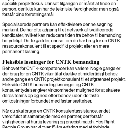
specifik projektfokus. Uanset tilgangen er målet at finde en
person, der ikke kun har de tekniske færdigheder, men også
forstår dine forretningsmål.
Specialiserede partnere kan effektivisere denne søgning
markant. De har ofte adgang til et netværk af kvalificerede
kandidater, hvilket kan reducere tiden fra behov til bemanding
betydeligt. Dette gælder, uanset om du har brug for en CNTK
ressourcekonsulent til et specifikt projekt eller en mere
permanent løsning.
Fleksible løsninger for CNTK bemanding
Behovet for CNTK-kompetencer kan variere. Nogle gange er
der brug for en CNTK vikar til at dække et midlertidigt behov,
andre gange en CNTK projektkonsulent til et afgrænset projekt.
Fleksible CNTK bemanding løsninger og CNTK
konsulentydelser giver virksomheder mulighed for at skalere
deres teams op og ned efter behov, uden de faste
omkostninger forbundet med fastansættelser.
Når du skal bruge en CNTK konsulentassistance, er det
værdifuldt at samarbejde med en partner, der forstår
vigtigheden af hurtig levering og præcist match. Hos Right
People Group har vi over 15 års erfaring med at forbinde