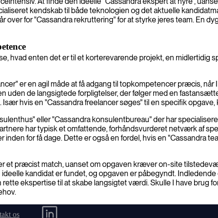
intensiv. At finde den ideelle "Cassandra ekspert at hyre", uanset
specialiseret kendskab til både teknologien og det aktuelle kandida
står over for "Cassandra rekruttering" for at styrke jeres team. En d
etence
 hvad enten det er til et korterevarende projekt, en midlertidig s
cer" er en agil måde at få adgang til topkompetencer præcis, når I
en uden de langsigtede forpligtelser, der følger med en fastansætt
t. Især hvis en "Cassandra freelancer søges" til en specifik opgave,
enthus" eller "Cassandra konsulentbureau" der har specialiseret s
 partnere har typisk et omfattende, forhåndsvurderet netværk af sp
inden for få dage. Dette er også en fordel, hvis en "Cassandra team
krer et præcist match, uanset om opgaven kræver on-site tilstede
en ideelle kandidat er fundet, og opgaven er påbegyndt. Indledend
den rette ekspertise til at skabe langsigtet værdi. Skulle I have brug
ehov.
akt os