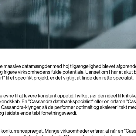
ere massive datamængder med høj tilgængelighed blevet afgørende 
g frigøre virksomhedens fulde potentiale. Uanset om I har et akut
il et specifikt projekt, er det vigtigt at finde den rette specialist.
vne til at levere konstant oppetid, hvilket gør den ideel til kritisk
 kendskab. En "Cassandra databankspecialist" eller en erfaren "
 Cassandra-klynger, så de performer optimalt og skalerer i takt m
g i sidste ende tabt forretningsværdi.
g konkurrencepræget. Mange virksomheder erfarer, at når en "Cassa