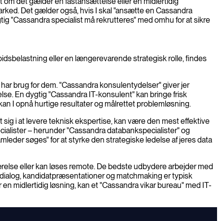
 om det gælder en fastansættelse eller en midlertidig
tmarked. Det gælder også, hvis I skal "ansætte en Cassandra
ygtig "Cassandra specialist må rekrutteres" med omhu for at sikre
pidsbelastning eller en længerevarende strategisk rolle, findes
 har brug for dem. "Cassandra konsulentydelser" giver jer
else. En dygtig "Cassandra IT-konsulent" kan bringe frisk
 kan I opnå hurtige resultater og målrettet problemløsning.
ig i at levere teknisk ekspertise, kan være den mest effektive
ecialister – herunder "Cassandra databankspecialister" og
leder søges" for at styrke den strategiske ledelse af jeres data
værelse eller kan løses remote. De bedste udbydere arbejder med
e dialog, kandidatpræsentationer og matchmaking er typisk
 for en midlertidig løsning, kan et "Cassandra vikar bureau" med IT-