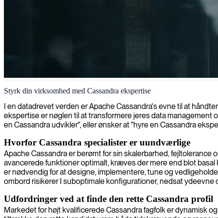
Cassandra-udvikler
Styrk din virksomhed med Cassandra ekspertise
I en datadrevet verden er Apache Cassandra's evne til at håndt
ekspertise er nøglen til at transformere jeres data management o
en Cassandra udvikler", eller ønsker at "hyre en Cassandra ekspert" t
Hvorfor Cassandra specialister er uundværlige
Apache Cassandra er berømt for sin skalerbarhed, fejltolerance og e
avancerede funktioner optimalt, kræves der mere end blot basal
er nødvendig for at designe, implementere, tune og vedligeholde
ombord risikerer I suboptimale konfigurationer, nedsat ydeevne o
Udfordringer ved at finde den rette Cassandra profil
Markedet for højt kvalificerede Cassandra fagfolk er dynamisk o