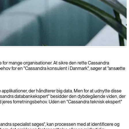
for mange organisationer. At sikre den rette Cassandra
 behov for en "Cassandra konsulent i Danmark", søger at "ansætte
e applikationer, der håndterer big data. Men for at udnytte disse
Cassandra databankekspert" besidder den dybdegående viden, der
ed jeres forretningsbehov. Uden en "Cassandra teknisk ekspert"
ndra specialist søges", kan processen med at identificere og