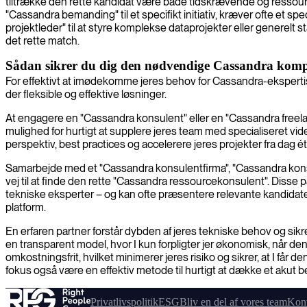
tiltrække den rette kandidat være både tidskrævende og ressource
"Cassandra bemanding" til et specifikt initiativ, kræver ofte et 
projektleder" til at styre komplekse dataprojekter eller generelt 
det rette match.
Sådan sikrer du dig den nødvendige Cassandra komp
For effektivt at imødekomme jeres behov for Cassandra-ekspertise,
der fleksible og effektive løsninger.
At engagere en "Cassandra konsulent" eller en "Cassandra freelan
mulighed for hurtigt at supplere jeres team med specialiseret vid
perspektiv, best practices og accelerere jeres projekter fra dag é
Samarbejde med et "Cassandra konsulentfirma", "Cassandra konsul
vej til at finde den rette "Cassandra ressourcekonsulent". Disse
tekniske eksperter – og kan ofte præsentere relevante kandidater 
platform.
En erfaren partner forstår dybden af jeres tekniske behov og si
en transparent model, hvor I kun forpligter jer økonomisk, når d
omkostningsfrit, hvilket minimerer jeres risiko og sikrer, at I får 
fokus også være en effektiv metode til hurtigt at dække et akut b
Privatlivspolitik
ESG
Bliv en del af vores team
Kont