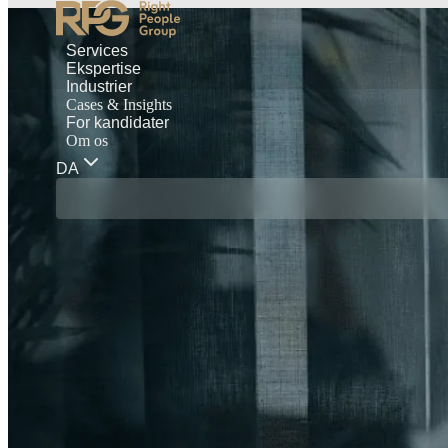
Services
Ekspertise
Industrier
Cases & Insights
For kandidater
Om os
DA